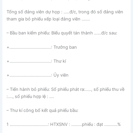
Tổng số đảng viên dự họp : …..đ/c, trong đó số đảng viên
tham gia bỏ phiếu xếp loại đảng viên …….
– Bầu ban kiểm phiếu: Biểu quyết tán thành ……đ/c sau:
+……………………………..: Trưởng ban
+……………………………..: Thư kí
+……………………………..: Ủy viên
– Tiến hành bỏ phiếu: Số phiếu phát ra:….., số phiếu thu về
:…., số phiếu hợp lệ : ….
– Thư kí công bố kết quả phiếu bầu:
1 …………………………..: HTXSNV : ………phiếu : đạt ………..%