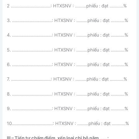
2 …………………………..: HTXSNV : ………phiếu : đạt ………..%
3. …………………………..: HTXSNV : ………phiếu : đạt ………..%
4. …………………………..: HTXSNV : ………phiếu : đạt ………..%
5. …………………………..: HTXSNV : ………phiếu : đạt ………..%
6. …………………………..: HTXSNV : ………phiếu : đạt ………..%
7. …………………………..: HTXSNV : ………phiếu : đạt ………..%
8. …………………………..: HTXSNV : ………phiếu : đạt ………..%
9. …………………………..: HTXSNV : ………phiếu : đạt ………..%
10.…………………………..: HTXSNV : ………phiếu : đạt ………..%
III – Tiến tự chấm điểm, xếp loại chi bộ năm…….: