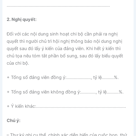
………………………………………………………………………….
2. Nghị quyết:
Đối với các nội dung sinh hoạt chi bộ cần phải ra nghị
quyết thì người chủ trì hội nghị thông báo nội dung nghị
quyết sau đó lấy ý kiến của đảng viên. Khi hết ý kiến thì
chủ tọa nêu tóm tắt phần bổ sung, sau đó lấy biểu quyết
của chi bộ.
+ Tổng số đảng viên đồng ý:……………….., tỷ lệ……….%.
+ Tổng số đảng viên không đồng ý:…………, tỷ lệ……….%.
+ Ý kiến khác:………………………………………………………………..
Chú ý:
– Thư ký ghi cụ thể, chính xác diễn biến của cuộc họp, thứ