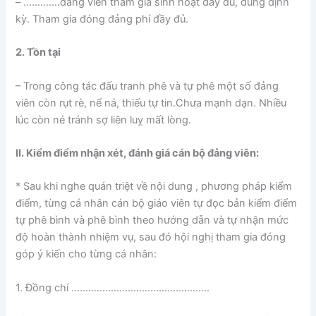
– ………….đảng viên tham gia sinh hoạt đầy đủ, đúng định
kỳ. Tham gia đóng đảng phí đầy đủ.
2. Tồn tại
– Trong công tác đấu tranh phê và tự phê một số đảng
viên còn rụt rè, nể ná, thiếu tự tin.Chưa mạnh dạn. Nhiều
lúc còn né tránh sợ liên luỵ mất lòng.
II. Kiểm điểm nhận xét, đánh giá cán bộ đảng viên:
* Sau khi nghe quán triệt về nội dung , phương pháp kiểm
điểm, từng cá nhân cán bộ giáo viên tự đọc bản kiểm điểm
tự phê bình và phê bình theo hướng dẫn và tự nhận mức
độ hoàn thành nhiệm vụ, sau đó hội nghị tham gia đóng
góp ý kiến cho từng cá nhân:
1. Đồng chí ………………………………………….