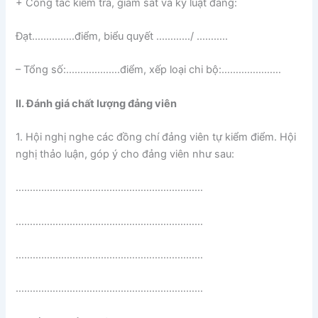
+ Công tác kiểm tra, giám sát và kỷ luật đảng:
Đạt……………điểm, biểu quyết …………/ ………..
– Tổng số:……………….điểm, xếp loại chi bộ:…………………
II. Đánh giá chất lượng đảng viên
1. Hội nghị nghe các đồng chí đảng viên tự kiểm điểm. Hội
nghị thảo luận, góp ý cho đảng viên như sau:
…………………………………………………………
…………………………………………………………
…………………………………………………………
…………………………………………………………