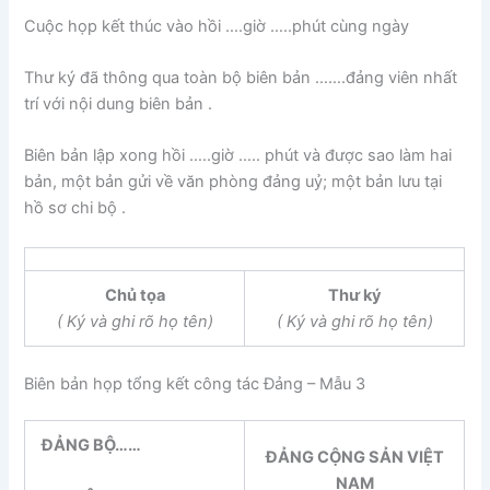
Cuộc họp kết thúc vào hồi ….giờ …..phút cùng ngày
Thư ký đã thông qua toàn bộ biên bản …….đảng viên nhất
trí với nội dung biên bản .
Biên bản lập xong hồi …..giờ ….. phút và được sao làm hai
bản, một bản gửi về văn phòng đảng uỷ; một bản lưu tại
hồ sơ chi bộ .
Chủ tọa
Thư ký
( Ký và ghi rõ họ tên)
( Ký và ghi rõ họ tên)
Biên bản họp tổng kết công tác Đảng – Mẫu 3
ĐẢNG BỘ……
ĐẢNG CỘNG SẢN VIỆT
NAM