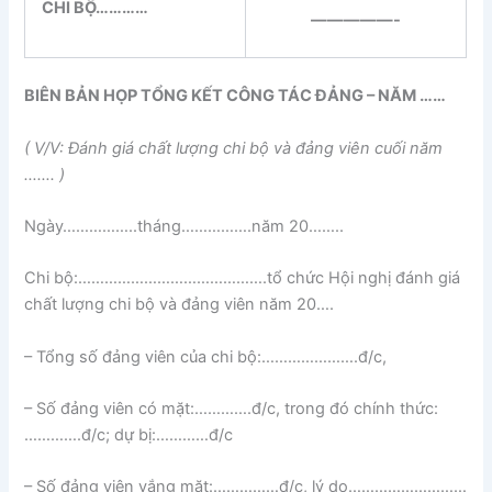
CHI BỘ…………
—————-
BIÊN BẢN HỌP TỔNG KẾT CÔNG TÁC ĐẢNG – NĂM ……
( V/V: Đánh giá chất lượng chi bộ và đảng viên cuối năm
……. )
Ngày……………..tháng…………….năm 20……..
Chi bộ:…………………………………….tổ chức Hội nghị đánh giá
chất lượng chi bộ và đảng viên năm 20….
– Tổng số đảng viên của chi bộ:………………….đ/c,
– Số đảng viên có mặt:………….đ/c, trong đó chính thức:
………….đ/c; dự bị:…………đ/c
– Số đảng viên vắng mặt:……………đ/c, lý do………………………