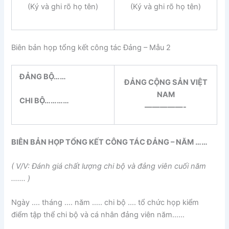
(Ký và ghi rõ họ tên)
(Ký và ghi rõ họ tên)
Biên bản họp tổng kết công tác Đảng – Mẫu 2
ĐẢNG BỘ……
ĐẢNG CỘNG SẢN VIỆT
NAM
CHI BỘ…………
—————-
BIÊN BẢN HỌP TỔNG KẾT CÔNG TÁC ĐẢNG – NĂM ……
( V/V: Đánh giá chất lượng chi bộ và đảng viên cuối năm
……. )
Ngày …. tháng …. năm ….. chi bộ …. tổ chức họp kiểm
điểm tập thể chi bộ và cá nhân đảng viên năm……