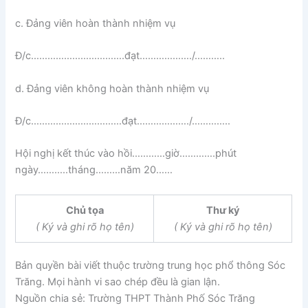
c. Đảng viên hoàn thành nhiệm vụ
Đ/c…………………………….đạt………………./………..
d. Đảng viên không hoàn thành nhiệm vụ
Đ/c……………………………đạt………………./…………..
Hội nghị kết thúc vào hồi…………giờ………….phút
ngày………..tháng………năm 20……
Chủ tọa
Thư ký
( Ký và ghi rõ họ tên)
( Ký và ghi rõ họ tên)
Bản quyền bài viết thuộc trường trung học phổ thông Sóc
Trăng. Mọi hành vi sao chép đều là gian lận.
Nguồn chia sẻ: Trường THPT Thành Phố Sóc Trăng