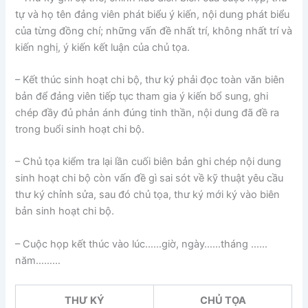
tự và họ tên đảng viên phát biểu ý kiến, nội dung phát biểu
của từng đồng chí; những vấn đề nhất trí, không nhất trí và
kiến nghị, ý kiến kết luận của chủ tọa.
– Kết thúc sinh hoạt chi bộ, thư ký phải đọc toàn văn biên
bản để đảng viên tiếp tục tham gia ý kiến bổ sung, ghi
chép đầy đủ phản ánh đúng tinh thần, nội dung đã đề ra
trong buổi sinh hoạt chi bộ.
– Chủ tọa kiểm tra lại lần cuối biên bản ghi chép nội dung
sinh hoạt chi bộ còn vấn đề gì sai sót về kỹ thuật yêu cầu
thư ký chỉnh sửa, sau đó chủ tọa, thư ký mới ký vào biên
bản sinh hoạt chi bộ.
– Cuộc họp kết thúc vào lúc……giờ, ngày……tháng ……
năm………
THƯ KÝ
CHỦ TỌA