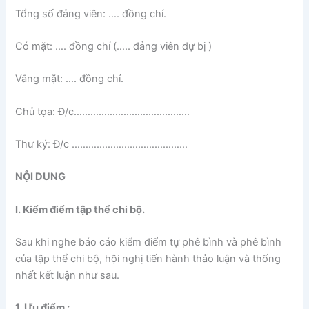
Tổng số đảng viên: …. đồng chí.
Có mặt: …. đồng chí (….. đảng viên dự bị )
Vắng mặt: …. đồng chí.
Chủ tọa: Đ/c……………………………………
Thư ký: Đ/c ……………………………………
NỘI DUNG
I. Kiểm điểm tập thể chi bộ.
Sau khi nghe báo cáo kiểm điểm tự phê bình và phê bình
của tập thể chi bộ, hội nghị tiến hành thảo luận và thống
nhất kết luận như sau.
1. Ưu điểm :