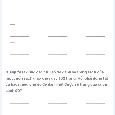
………
………………………………………………………………………………………
………
………………………………………………………………………………………
………
………………………………………………………………………………………
………
8. Người ta dùng các chữ số để đánh số trang sách của
một cuốn sách giáo khoa dày 102 trang. Hỏi phải dùng tất
cả bao nhiêu chữ số để đánh hết được số trang của cuốn
sách đó?
………………………………………………………………………………………
………