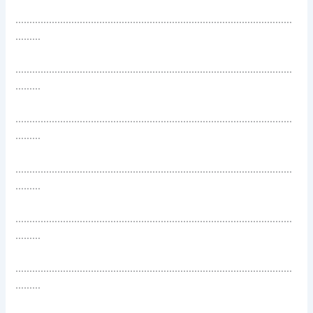
………………………………………………………………………………………
………
………………………………………………………………………………………
………
………………………………………………………………………………………
………
………………………………………………………………………………………
………
………………………………………………………………………………………
………
………………………………………………………………………………………
………