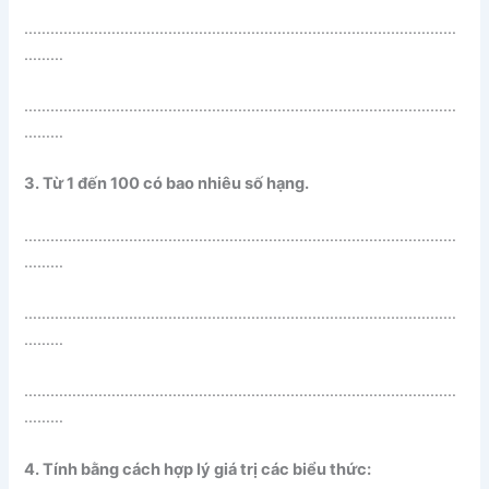
………………………………………………………………………………………
………
………………………………………………………………………………………
………
3. Từ 1 đến 100 có bao nhiêu số hạng.
………………………………………………………………………………………
………
………………………………………………………………………………………
………
………………………………………………………………………………………
………
4. Tính bằng cách hợp lý giá trị các biểu thức: