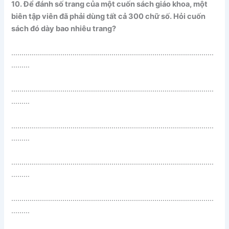
10. Để đánh số trang của một cuốn sách giáo khoa, một
biên tập viên đã phải dùng tất cả 300 chữ số. Hỏi cuốn
sách đó dày bao nhiêu trang?
………………………………………………………………………………………
………
………………………………………………………………………………………
………
………………………………………………………………………………………
………
………………………………………………………………………………………
………
………………………………………………………………………………………
………