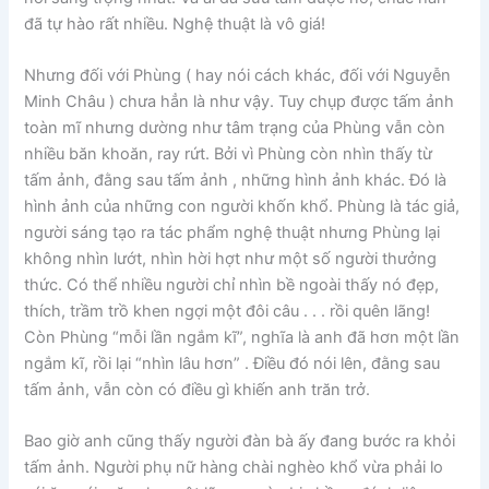
đã tự hào rất nhiều. Nghệ thuật là vô giá!
Nhưng đối với Phùng ( hay nói cách khác, đối với Nguyễn
Minh Châu ) chưa hẳn là như vậy. Tuy chụp được tấm ảnh
toàn mĩ nhưng dường như tâm trạng của Phùng vẫn còn
nhiều băn khoăn, ray rứt. Bởi vì Phùng còn nhìn thấy từ
tấm ảnh, đằng sau tấm ảnh , những hình ảnh khác. Đó là
hình ảnh của những con người khốn khổ. Phùng là tác giả,
người sáng tạo ra tác phẩm nghệ thuật nhưng Phùng lại
không nhìn lướt, nhìn hời hợt như một số người thưởng
thức. Có thể nhiều người chỉ nhìn bề ngoài thấy nó đẹp,
thích, trầm trồ khen ngợi một đôi câu . . . rồi quên lãng!
Còn Phùng “mỗi lần ngắm kĩ”, nghĩa là anh đã hơn một lần
ngắm kĩ, rồi lại “nhìn lâu hơn” . Điều đó nói lên, đằng sau
tấm ảnh, vẫn còn có điều gì khiến anh trăn trở.
Bao giờ anh cũng thấy người đàn bà ấy đang bước ra khỏi
tấm ảnh. Người phụ nữ hàng chài nghèo khổ vừa phải lo