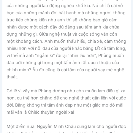
của những người lao động nghèo khổ kia. Nó chỉ là cái vỏ
bọc của những mảnh đời bất hạnh mà những người không
trực tiếp chứng kiến như anh thì sẽ không bao giờ cảm
nhận được một cách đầy đủ đằng sau tấm ảnh kia chứa
đựng những gì. Giữa nghệ thuật và cuộc sống vẫn cón
một khoảng cách. Anh muốn thấu hiểu, chia xẻ, cảm thông
nhiều hơn với nỗi đau của người khác bằng tất cả tấm lòng,
vì thế mà anh “ngắm kĩ” rồi lại “nhìn lâu hơn”, Phùng muốn
đào bới những gì trong một tấm ảnh rất quen thuộc của
chính mình? Âu đó cũng là cái tâm của người say mê nghệ
thuật.
Có lẽ vì vậy mà Phùng dường như còn muốn làm điều gì xa
hơn, cụ thể hơn chăng để cho nghệ thuật gắn liền với cuộc
đời. Bằng không thì tấm ảnh đẹp như một giấc mơ đó mãi
mãi vẫn là Chiếc thuyền ngoài xa!
Một điểm nữa, Nguyễn Minh Châu cũng làm cho người đọc