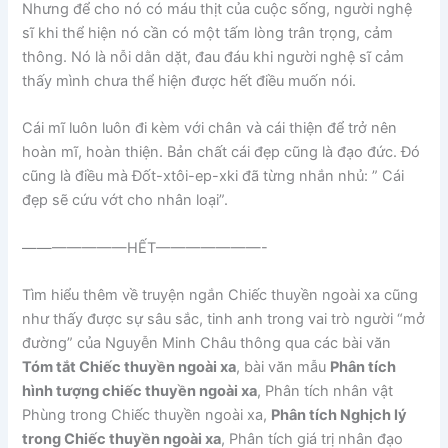
Nhưng để cho nó có máu thịt của cuộc sống, người nghệ
sĩ khi thể hiện nó cần có một tấm lòng trân trọng, cảm
thông. Nó là nỗi dằn dặt, đau đáu khi người nghệ sĩ cảm
thấy mình chưa thể hiện được hết điều muốn nói.
Cái mĩ luôn luôn đi kèm với chân và cái thiện để trở nên
hoàn mĩ, hoàn thiện. Bản chất cái đẹp cũng là đạo đức. Đó
cũng là điều mà Đốt-xtôi-ep-xki đã từng nhắn nhủ: ” Cái
đẹp sẽ cứu vớt cho nhân loại”.
———————HẾT———————-
Tìm hiểu thêm về truyện ngắn Chiếc thuyền ngoài xa cũng
như thấy được sự sâu sắc, tinh anh trong vai trò người “mở
đường” của Nguyễn Minh Châu thông qua các bài văn
Tóm tắt Chiếc thuyền ngoài xa
, bài văn mẫu
Phân tích
hình tượng chiếc thuyền ngoài xa
, Phân tích nhân vật
Phùng trong Chiếc thuyền ngoài xa,
Phân tích Nghịch lý
trong Chiếc thuyền ngoài xa
, Phân tích giá trị nhân đạo