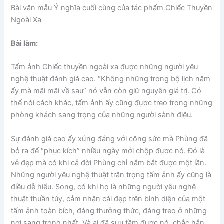
Bài văn mẫu Ý nghĩa cuối cùng của tác phẩm Chiếc Thuyền
Ngoài Xa
Bài làm:
Tấm ảnh Chiếc thuyền ngoài xa được những người yêu
nghệ thuật đánh giá cao. “Không những trong bộ lịch năm
ấy mà mãi mãi về sau” nó vẫn còn giữ nguyên giá trị. Có
thể nói cách khác, tấm ảnh ấy cũng đựơc treo trong những
phòng khách sang trọng của những người sành điệu.
Sự đánh giá cao ấy xứng đáng với công sức mà Phùng đã
bỏ ra để “phục kích” nhiều ngày mới chộp đựơc nó. Đó là
vẻ đẹp mà có khi cả đời Phùng chỉ nắm bắt được một lần.
Những người yêu nghệ thuật trân trọng tấm ảnh ấy cũng là
điều dễ hiểu. Song, có khi họ là những người yêu nghệ
thuật thuần túy, cảm nhận cái đẹp trên bình diện của một
tấm ảnh toàn bích, đáng thưởng thức, đáng treo ở những
nơi sang trọng nhất. Và ai đã sưu tầm được nó, chắc hẳn