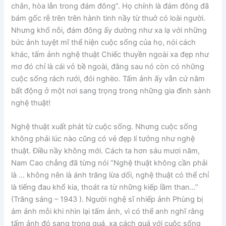
chắn, hòa lẫn trong đám đông”. Họ chính là đám đông đã
bám gốc rễ trên trên hành tinh nầy từ thuở có loài người.
Nhưng khổ nỗi, đám đông ấy dường như xa lạ với những
bức ảnh tuyệt mĩ thể hiện cuộc sống của họ, nói cách
khác, tấm ảnh nghệ thuật Chiếc thuyền ngoài xa đẹp như
mơ đó chỉ là cái vỏ bề ngoài, đằng sau nó còn có những
cuộc sống rách rưới, đói nghèo. Tấm ảnh ấy vẫn cứ nằm
bất động ở một nơi sang trọng trong những gia đình sành
nghệ thuật!
Nghệ thuật xuất phát từ cuộc sống. Nhưng cuộc sống
không phải lúc nào cũng có vẻ đẹp lí tưởng như nghệ
thuật. Điều nầy không mới. Cách ta hơn sáu mươi năm,
Nam Cao chẳng đã từng nói “Nghệ thuật không cần phải
là … không nên là ánh trăng lừa dối, nghệ thuật có thể chỉ
là tiếng đau khổ kia, thoát ra từ những kiếp lầm than…”
(Trăng sáng – 1943 ). Người nghệ sĩ nhiếp ảnh Phùng bị
ám ảnh mỗi khi nhìn lại tấm ảnh, vì có thể anh nghĩ rằng
tấm ảnh đó sang trọng quá, xa cách quá với cuộc sống