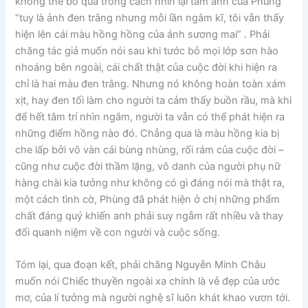
không thể bỏ qua trong cách nhìn lại tấm ảnh của Phùng
“tuy là ảnh đen trắng nhưng mỗi lần ngắm kĩ, tôi vẫn thấy
hiện lên cái màu hồng hồng của ánh sương mai” . Phải
chăng tác giả muốn nói sau khi tước bỏ mọi lớp sơn hào
nhoáng bên ngoài, cái chất thật của cuộc đời khi hiện ra
chỉ là hai màu đen trắng. Nhưng nó không hoàn toàn xám
xịt, hay đen tối làm cho người ta cảm thấy buồn rầu, mà khi
để hết tâm trí nhìn ngắm, người ta vẫn có thể phát hiện ra
những điểm hồng nào đó. Chẳng qua là màu hồng kia bị
che lấp bởi vô vàn cái bùng nhùng, rối rám của cuộc đời –
cũng như cuộc đời thầm lặng, vô danh của người phụ nữ
hàng chài kia tưởng như không có gì đáng nói mà thật ra,
một cách tình cờ, Phùng đã phát hiện ở chị những phẩm
chất đáng quý khiến anh phải suy ngẫm rất nhiều và thay
đổi quanh niệm về con người và cuộc sống.
Tóm lại, qua đoạn kết, phải chăng Nguyễn Minh Châu
muốn nói Chiếc thuyền ngoài xa chính là vẻ đẹp của ước
mơ, của lí tưởng mà người nghệ sĩ luôn khát khao vươn tới.