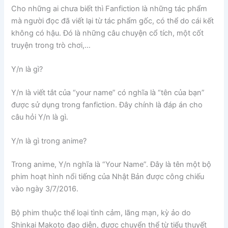
Cho những ai chưa biết thì Fanfiction là những tác phẩm
mà người đọc đã viết lại từ tác phẩm gốc, có thể do cái kết
không có hậu. Đó là những câu chuyện cổ tích, một cốt
truyện trong trò chơi,…
Y/n là gì?
Y/n là viết tắt của “your name” có nghĩa là “tên của bạn”
được sử dụng trong fanfiction. Đây chính là đáp án cho
câu hỏi Y/n là gì.
Y/n là gì trong anime?
Trong anime, Y/n nghĩa là “Your Name”. Đây là tên một bộ
phim hoạt hình nổi tiếng của Nhật Bản được công chiếu
vào ngày 3/7/2016.
Bộ phim thuộc thể loại tình cảm, lãng mạn, kỳ ảo do
Shinkai Makoto đạo diễn, được chuyển thể từ tiểu thuyết