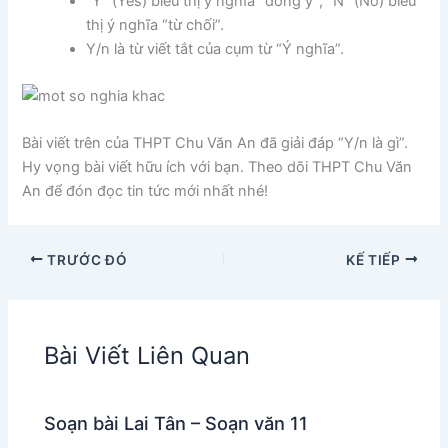
“Y” (Yes) biểu thị ý nghĩa “đồng ý”, “N” (No) biểu
thị ý nghĩa “từ chối”.
Y/n là từ viết tắt của cụm từ “Ý nghĩa”.
Bài viết trên của THPT Chu Văn An đã giải đáp “Y/n là gì”.
Hy vọng bài viết hữu ích với bạn. Theo dõi THPT Chu Văn
An để đón đọc tin tức mới nhất nhé!
TRƯỚC ĐÓ
KẾ TIẾP
Bài Viết Liên Quan
Soạn bài Lai Tân – Soạn văn 11