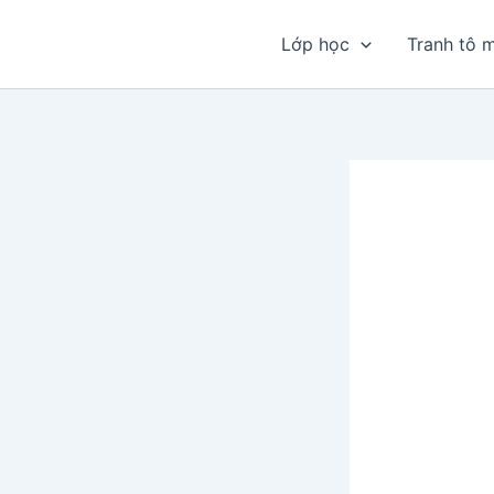
Nhảy
tới
Lớp học
Tranh tô 
nội
dung