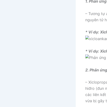
1. Phản ứng
– Tương tự 
nguyên tử h
* Ví dụ: Xi
* Ví dụ:
Xic
2. Phản ứn
– Xicloprop
hiđro (đun 
các liên kế
vừa bị gãy 