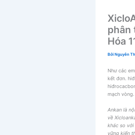
Xiclo
phân 
Hóa 1
Bởi
Nguyễn Th
Như các em 
kết đơn. hi
hiđrocacbon
mạch vòng
Ankan là nộ
về Xicloank
khác so với
vững kiến t