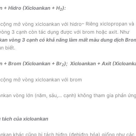
n + Hidro (Xicloankan + H
):
2
– Riêng xiclopropan và
vòng 3 cạnh còn tác dụng được với brom hoặc axit. Như
kan vòng 3 cạnh có khả năng làm mất màu dung dịch Bro
n biết.
n + Brom (Xicloankan + Br
);
Xicloankan + Axit (Xicloank
2
ankan vòng lớn (năm, sáu,… cạnh) không tham gia phản ứ
 tách của xicloankan
ankan khác cũng bị tách hiđro (đehiđro hóa) giống như các