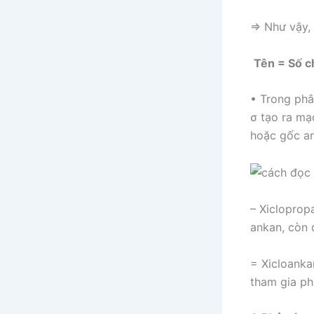
⇒ Như vậy, 
Tên = Số ch
• Trong phâ
σ tạo ra mạ
hoặc gốc an
– Xicloprop
ankan, còn 
= Xicloanka
tham gia ph