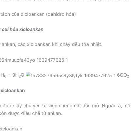
 oxi hóa xicloankan
 ankan, các xicloankan khi cháy đều tỏa nhiệt.
H
+ 9H
O
6CO
3
6
2
2
ế xicloankan
n được lấy chủ yếu từ việc chưng cất dầu mỏ. Ngoài ra, mộ
còn được điều chế từ ankan.