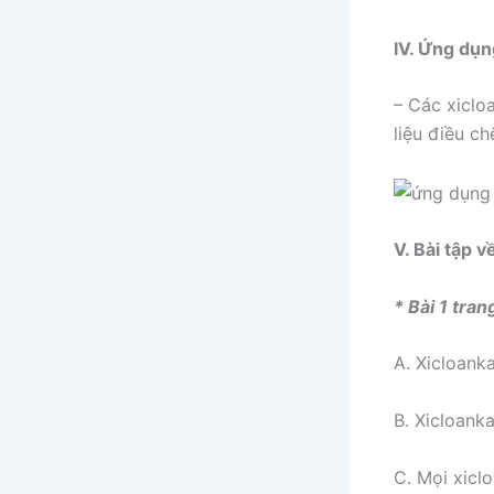
IV. Ứng dụn
– Các xiclo
liệu điều ch
V. Bài tập v
* Bài 1 tra
A. Xicloank
B. Xicloank
C. Mọi xicl