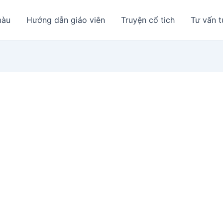
màu
Hướng dẫn giáo viên
Truyện cổ tich
Tư vấn t