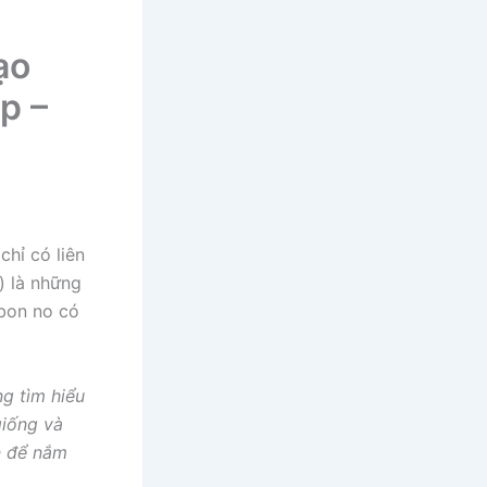
ạo
p –
hỉ có liên
) là những
bon no có
ng tìm hiểu
giống và
n để nắm