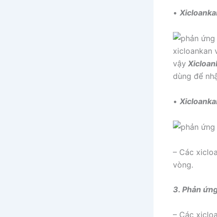
•
Xicloanka
xicloankan 
vậy
Xicloan
dùng để nhậ
•
Xicloanka
– Các xiclo
vòng.
3. Phản ứng
– Các xiclo