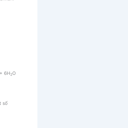
+ 6H
O
2
t số