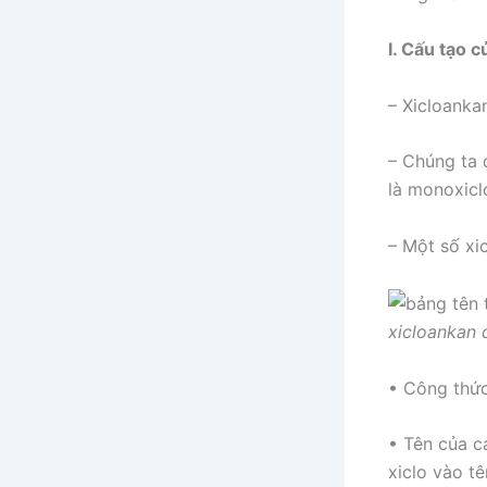
I. Cấu tạo 
– Xicloanka
– Chúng ta 
là monoxicl
– Một số xi
xicloankan 
• Công thức
• Tên của c
xiclo vào t