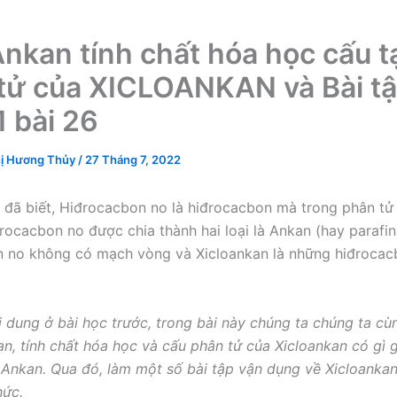
Ankan tính chất hóa học cấu t
tử của XICLOANKAN và Bài tậ
1 bài 26
ị Hương Thủy
/
27 Tháng 7, 2022
đã biết, Hiđrocacbon no là hiđrocacbon mà trong phân tử c
đrocacbon no được chia thành hai loại là Ankan (hay parafin
 no không có mạch vòng và Xicloankan là những hiđrocac
.
i dung ở bài học trước, trong bài này chúng ta chúng ta cù
an, tính chất hóa học và cấu phân tử của Xicloankan có gì 
 Ankan. Qua đó, làm một số bài tập vận dụng về Xicloanka
hức.