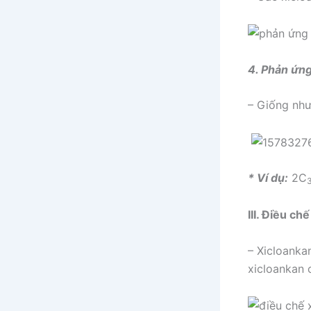
4. Phản ứng
– Giống như
* Ví dụ:
2C
III. Điều ch
– Xicloanka
xicloankan 