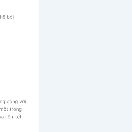
thế bởi
ứng cộng với
 một trong
a liên kết