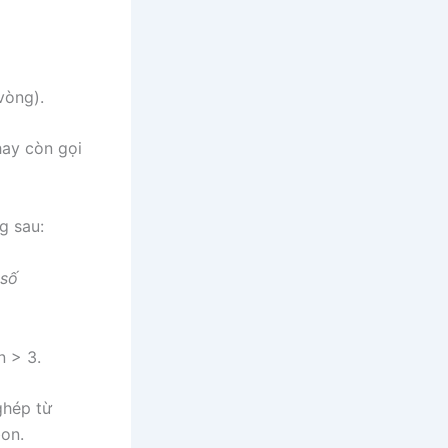
vòng).
hay còn gọi
g sau:
 số
n > 3.
ghép từ
on.