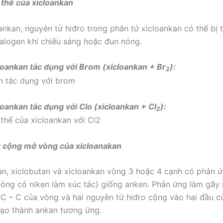
 thế của xicloankan
ankan, nguyên tử hiđro trong phân tử xicloankan có thể bị 
alogen khi chiếu sáng hoặc đun nóng.
cloankan tác dụng với Brom (xicloankan + Br
):
2
loankan tác dụng với Clo (xicloankan + Cl
):
2
g cộng mở vòng của xicloanakan
an, xiclobutan và xicloankan vòng 3 hoặc 4 cạnh có phản 
nóng có niken làm xúc tác) giống anken. Phản ứng làm gãy
t C – C của vòng và hai nguyên tử hiđro cộng vào hai đầu củ
tạo thành ankan tương ứng.