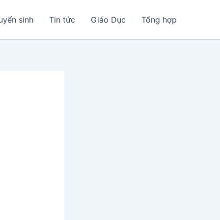
uyển sinh
Tin tức
Giáo Dục
Tổng hợp