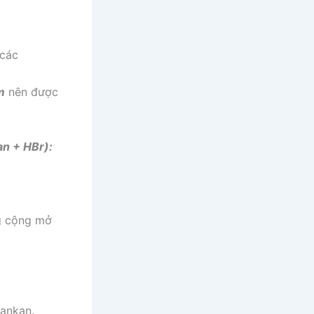
 các
m
nên được
an + H
Br
):
ng cộng mở
 ankan.