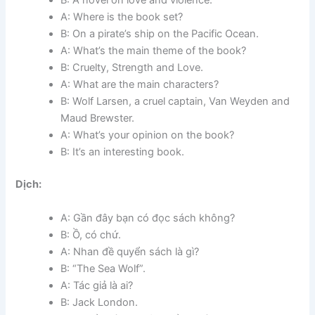
B: A novel on love and violence.
A: Where is the book set?
B: On a pirate’s ship on the Pacific Ocean.
A: What’s the main theme of the book?
B: Cruelty, Strength and Love.
A: What are the main characters?
B: Wolf Larsen, a cruel captain, Van Weyden and
Maud Brewster.
A: What’s your opinion on the book?
B: It’s an interesting book.
Dịch:
A: Gần đây bạn có đọc sách không?
B: Ồ, có chứ.
A: Nhan đề quyển sách là gì?
B: “The Sea Wolf”.
A: Tác giả là ai?
B: Jack London.