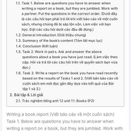
Task 1. Below are questions you have to answer when
writing a report on a book, but they are jumbled. Work with
a partner. Put the questions in the correct order. (Dưới đây
là các câu hỏi bạn phải trả lời khi viết báo cáo về một cuốn
sách, nhưng chúng đã bị sắp lộn xộn. Làm việc với bạn
học. Đặt các câu hỏi dưới các đầu đề đúng.)
General introduction (Giới thiệu chung)
Summary of the book’s content (Tóm tắt mục lục)
Conclusion (Kết luận)
Task 2. Work in pairs. Ask and answer the above
questions about a book you have just read. (Làm việc theo
cặp. Hỏi và trả lời các câu hỏi trên về quyển sách bạn vừa
đọc.)
Task 3. Write a report on the book you have read recently
based on the results of Tasks 1 and 2. (Viết bản báo cáo về
cuốn sách em mới đọc gần đây dựa vào kết quả của Bài
tập 1 và 2.)
Bài tập & Lời giải
Trắc nghiệm tiếng anh 12 unit 11: Books (P2)
Writing a book report (Viết báo cáo về một cuốn sách)
Task 1. Below are questions you have to answer when
writing a report on a book, but they are jumbled. Work with