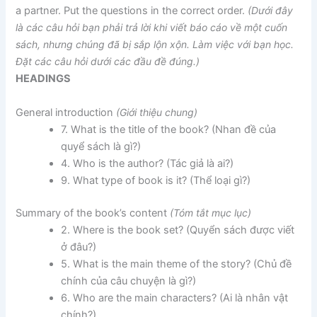
a partner. Put the questions in the correct order.
(Dưới đây
là các câu hỏi bạn phải trả lời khi viết báo cáo về một cuốn
sách, nhưng chúng đã bị sắp lộn xộn. Làm việc với bạn học.
Đặt các câu hỏi dưới các đầu đề đúng.)
HEADINGS
General introduction
(Giới thiệu chung)
7. What is the title of the book? (Nhan đề của
quyể sách là gì?)
4. Who is the author? (Tác giả là ai?)
9. What type of book is it? (Thể loại gì?)
Summary of the book’s content
(Tóm tắt mục lục)
2. Where is the book set? (Quyển sách được viết
ở đâu?)
5. What is the main theme of the story? (Chủ đề
chính của câu chuyện là gì?)
6. Who are the main characters? (Ai là nhân vật
chính?)