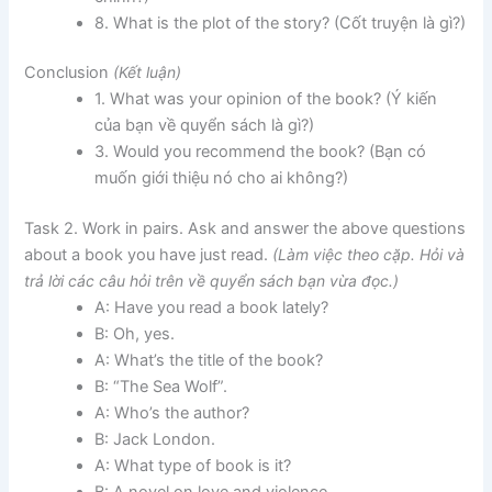
8. What is the plot of the story? (Cốt truyện là gì?)
Conclusion
(Kết luận)
1. What was your opinion of the book? (Ý kiến
của bạn về quyển sách là gì?)
3. Would you recommend the book? (Bạn có
muốn giới thiệu nó cho ai không?)
Task 2. Work in pairs. Ask and answer the above questions
about a book you have just read.
(Làm việc theo cặp. Hỏi và
trả lời các câu hỏi trên về quyển sách bạn vừa đọc.)
A: Have you read a book lately?
B: Oh, yes.
A: What’s the title of the book?
B: “The Sea Wolf”.
A: Who’s the author?
B: Jack London.
A: What type of book is it?