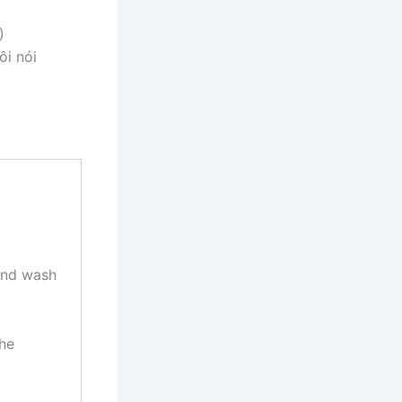
)
ôi nói
and wash
he