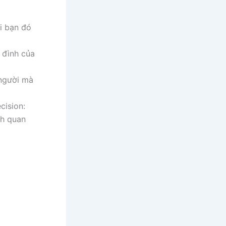
ời bạn đó
a đình của
 người mà
cision:
nh quan