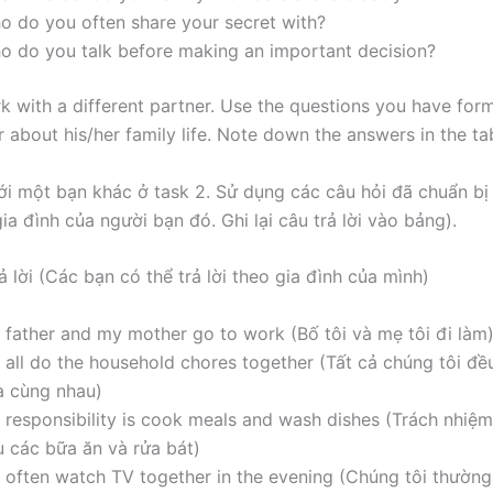
o do you often share your secret with?
o do you talk before making an important decision?
 with a different partner. Use the questions you have for
 about his/her family life. Note down the answers in the ta
ới một bạn khác ở task 2. Sử dụng các câu hỏi đã chuẩn bị
a đình của người bạn đó. Ghi lại câu trả lời vào bảng).
ả lời (Các bạn có thể trả lời theo gia đình của mình)
 father and my mother go to work (Bố tôi và mẹ tôi đi làm
 all do the household chores together (Tất cả chúng tôi đề
à cùng nhau)
 responsibility is cook meals and wash dishes (Trách nhiệm 
u các bữa ăn và rửa bát)
 often watch TV together in the evening (Chúng tôi thường 