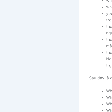
who
wh
you
tro
the
ng
the
mà
the
Ng
trọ
Sau đây là 
Wh
Wh
Wha
Wh