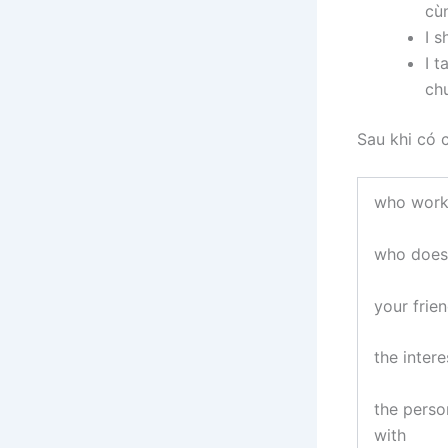
cù
I s
I t
ch
Sau khi có c
who works
who does
your frien
the inter
the perso
with