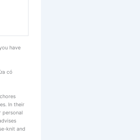
 you have
vừa có
 chores
s. In their
r personal
advises
se-knit and