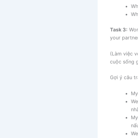
Wh
Wh
Task 3:
Work
your partner
(Làm việc v
cuộc sống gi
Gợi ý câu tr
My
We
nh
My
nấ
We