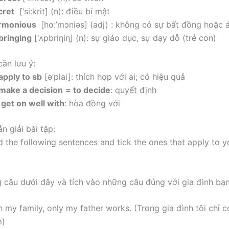
cret
[‘si:krit] (n): điều bí mật
rmonious
[hɑ:’mɔniəs] (adj) : không có sự bất đồng hoặc
bringing
[‘ʌpbriηiη] (n): sự giáo dục, sự dạy dỗ (trẻ con)
cần lưu ý:
apply to sb
[ə’plai]: thích hợp với ai; có hiệu quả
 make a decision
= to decide
: quyết định
 get on well with
: hòa đồng với
ẫn giải bài tập:
 the following sentences and tick the ones that apply to 
 câu dưới đây và tích vào những câu đúng với gia đình bạ
In my family, only my father works. (Trong gia đình tôi chỉ c
m)