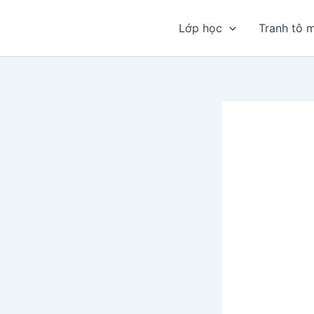
Nhảy
tới
Lớp học
Tranh tô 
nội
dung