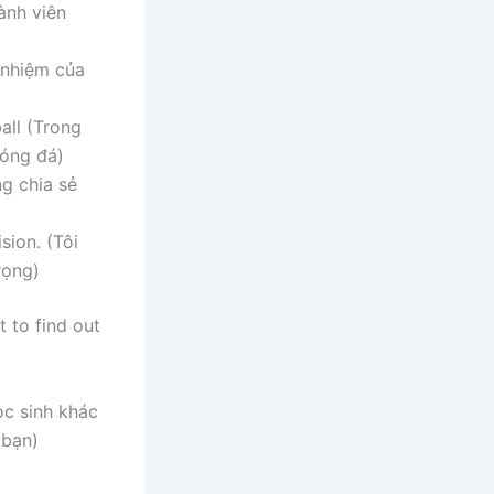
ành viên
h nhiệm của
ball (Trong
bóng đá)
ng chia sẻ
sion. (Tôi
rọng)
t to find out
ọc sinh khác
 bạn)