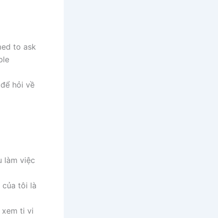
med to ask
ble
 để hỏi về
)
u làm việc
của tôi là
xem ti vi