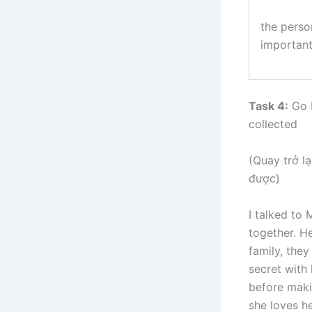
the perso
important
Task 4:
Go b
collected
(Quay trở l
được)
I talked to
together. He
family, the
secret with 
before makin
she loves h