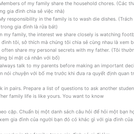
 Members of my family share the household chores. (Các th
ng gia đình chia sẻ việc nhà)
My responsibility in the family is to wash die dishes. (Trác
 trong gia đình là rửa bát)
In my family, the interest we share closely is watching foot
 đình tôi, sở thích mà chúng tôi chia sẻ cùng nhau là xem 
I often share my personal secrets with my father. (Tôi thườ
ững bí mật cá nhân với bố)
 always talk to my parents before making an important deci
ôn nói chuyện với bố mẹ trước khi đưa ra quyết định quan t
 in pairs. Prepare a list of questions to ask another studen
her family life is like yours. You want to know
heo cặp. Chuẩn bị một danh sách câu hỏi để hỏi một bạn h
 xem gia đình của người bạn đó có khác gì với gia đình của