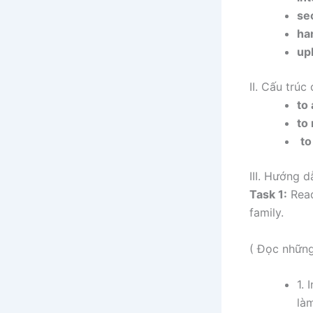
se
ha
up
II. Cấu trúc 
to 
to
to
III. Hướng d
Task 1:
Read
family.
( Đọc những
1. 
là