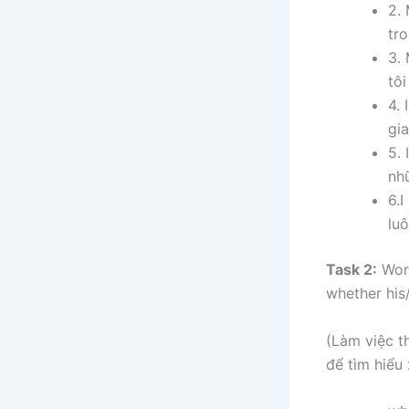
2.
tro
3. 
tôi
4. 
gia
5. 
nh
6.I
lu
Task 2:
Work
whether his/
(Làm việc t
để tìm hiểu