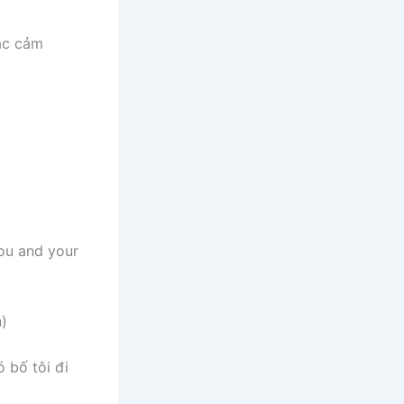
 ác cảm
you and your
n)
ó bố tôi đi