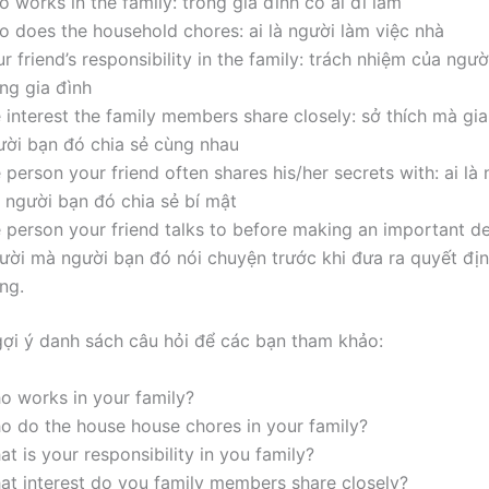
 works in the family: trong gia đình có ai đi làm
o does the household chores: ai là người làm việc nhà
r friend’s responsibility in the family: trách nhiệm của ngư
ng gia đình
 interest the family members share closely: sở thích mà gi
ười bạn đó chia sẻ cùng nhau
 person your friend often shares his/her secrets with: ai là
 người bạn đó chia sẻ bí mật
 person your friend talks to before making an important de
ười mà người bạn đó nói chuyện trước khi đưa ra quyết đị
ng.
gợi ý danh sách câu hỏi để các bạn tham khảo:
o works in your family?
o do the house house chores in your family?
t is your responsibility in you family?
at interest do you family members share closely?