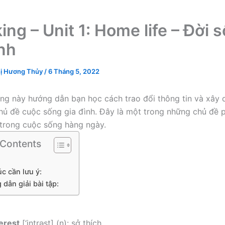
ing – Unit 1: Home life – Đời 
ình
ị Hương Thủy
/
6 Tháng 5, 2022
ng này hướng dẫn bạn học cách trao đổi thông tin và xây
chủ đề cuộc sống gia đình. Đây là một trong những chủ đề 
trong cuộc sống hàng ngày.
 Contents
g
úc cần lưu ý:
g dẫn giải bài tập:
terest
[‘intrəst] (n): sở thích