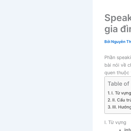
Speak
gia đ
Bởi
Nguyễn Th
Phần speaki
bài nói về 
quen thuộc 
Table of
I. Từ vựn
II. Cấu tr
III. Hướn
I. Từ vựng
in