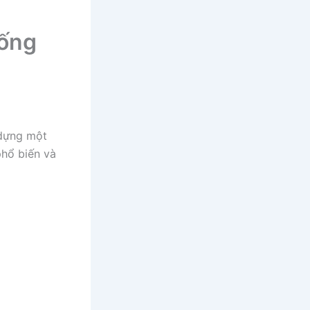
sống
 dựng một
phổ biến và