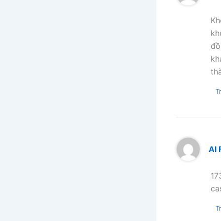
Kh
kh
đồ
kh
th
Tr
AI 
17
ca
Tr