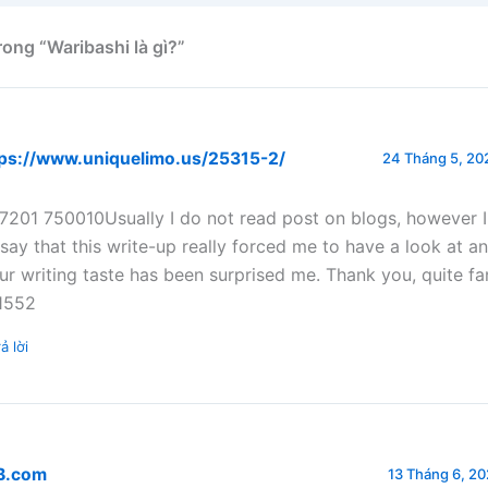
rong “Waribashi là gì?”
tps://www.uniquelimo.us/25315-2/
24 Tháng 5, 202
7201 750010Usually I do not read post on blogs, however I
 say that this write-up really forced me to have a look at a
ur writing taste has been surprised me. Thank you, quite fa
1552
ả lời
B.com
13 Tháng 6, 202