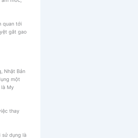
n quan tới
yệt gắt gao
g, Nhật Bản
dụng một
 là My
việc thay
 sử dụng là