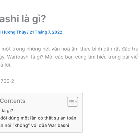
shi là gì?
ị Hương Thủy
/
21 Tháng 7, 2022
à một trong những nét văn hoá ẩm thực bình dân rất đặc tr
ậy, Waribashi là gì? Mời các bạn cùng tìm hiểu trong bài vi
ả lời.
 Contents
 là gì?
đôi dùng một lần có thật sự an toàn
ch nói “không” với đũa Waribashi