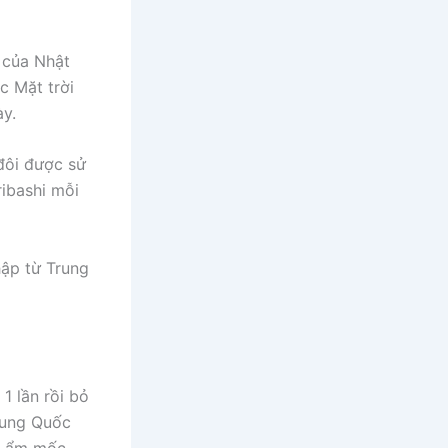
 của Nhật
c Mặt trời
ày.
đôi được sử
ribashi mỗi
hập từ Trung
1 lần rồi bỏ
rung Quốc
ng ẩm mốc,