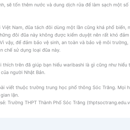
nh, sẽ tốn thêm nước và dung dịch rửa để làm sạch một số 
ại Việt Nam, đũa tách đôi dùng một lần cũng khá phổ biến, n
hững đôi đũa này không được kiểm duyệt nên rất khó đảm
 Vì vậy, để đảm bảo vệ sinh, an toàn và bảo vệ môi trường,
n chế sử dụng loại đũa này.
i thích trên đã giúp bạn hiểu waribashi là gì cũng như hiểu
 của người Nhật Bản.
ài viết thuộc trường trung học phổ thông Sóc Trăng. Mọi h
gian lận.
sẻ: Trường THPT Thành Phố Sóc Trăng (thptsoctrang.edu.v