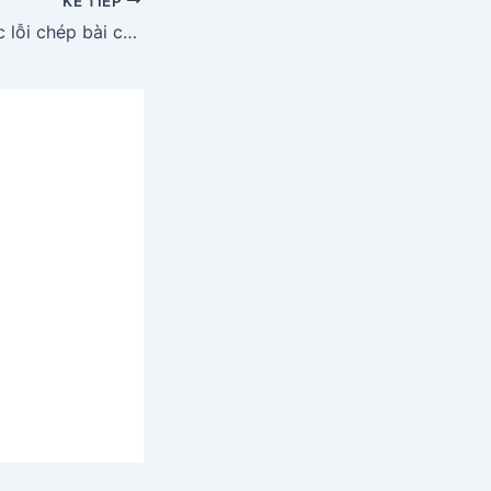
KẾ TIẾP
Kể về một lần mắc lỗi chép bài của bạn