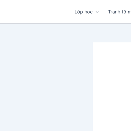
Nhảy
tới
Lớp học
Tranh tô 
nội
dung