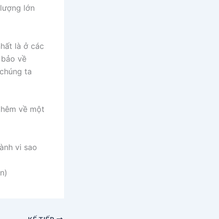
lượng lớn
hất là ở các
 bảo về
 chúng ta
 thêm về một
ành vi sao
n)