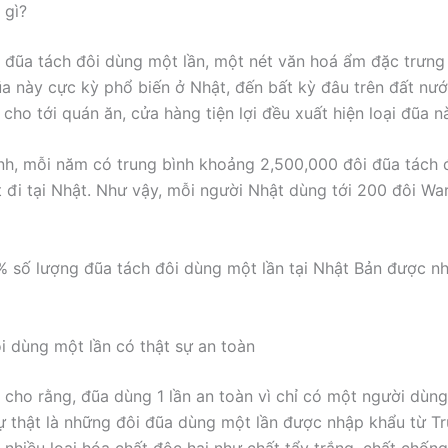
 gì?
à đũa tách đôi dùng một lần, một nét văn hoá ẩm đặc trưng
ũa này cực kỳ phổ biến ở Nhật, đến bất kỳ đâu trên đất nướ
cho tới quán ăn, cửa hàng tiện lợi đều xuất hiện loại đũa n
nh, mỗi năm có trung bình khoảng 2,500,000 đôi đũa tách 
t đi tại Nhật. Như vậy, mỗi người Nhật dùng tới 200 đôi Wa
% số lượng đũa tách đôi dùng một lần tại Nhật Bản được n
i dùng một lần có thật sự an toàn
 cho rằng, đũa dùng 1 lần an toàn vì chỉ có một người dùng 
ự thật là những đôi đũa dùng một lần được nhập khẩu từ T
a nhiều loại hóa chất độc hại như chất tẩy trắng, chất chố