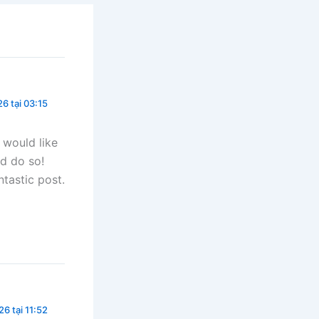
6 tại 03:15
 would like
nd do so!
ntastic post.
6 tại 11:52