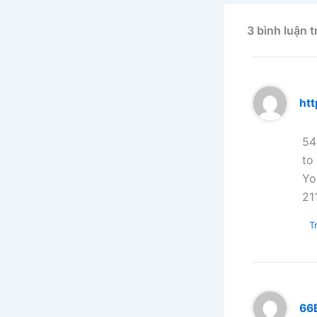
3 bình luận t
ht
54
to
Yo
21
Tr
66