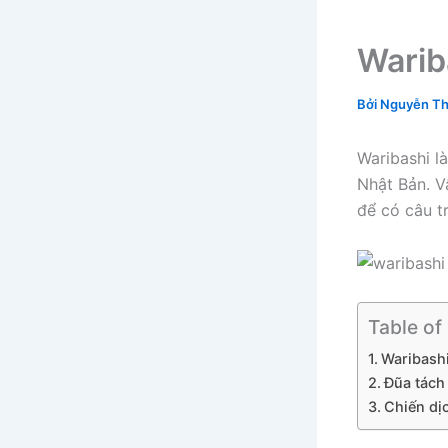
Wariba
Bởi
Nguyễn Th
Waribashi l
Nhật Bản. V
để có câu tr
Table of
Waribashi
Đũa tách 
Chiến dị