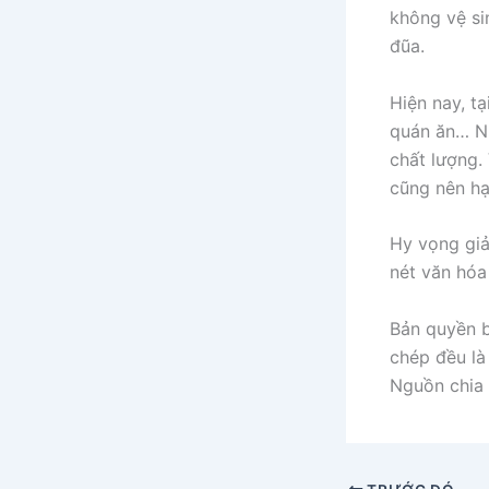
không vệ si
đũa.
Hiện nay, t
quán ăn… N
chất lượng.
cũng nên hạ
Hy vọng giả
nét văn hóa
Bản quyền b
chép đều là 
Nguồn chia 