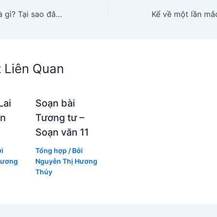
Tốc độ đọc/ghi là gì? Tại sao đây là yếu tố quan trọng đối với thiết bị lưu trữ?
t Liên Quan
Lai
Soạn bài
ạn
Tương tư –
Soạn văn 11
ởi
Tổng hợp
/ Bởi
Hương
Nguyễn Thị Hương
Thủy