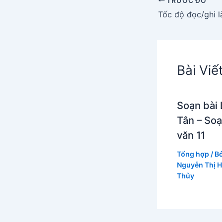
TRƯỚC ĐÓ
Bài Viế
Soạn bài 
Tân – So
văn 11
Tổng hợp
/ B
Nguyễn Thị 
Thủy