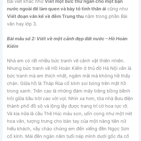
bài viết khác như
Viết một bức thư ngắn cho một bạn
nước ngoài để làm quen và bày tỏ tình thân ái
cũng như
Viết đoạn văn kể về đêm Trung thu
nằm trong phần Bài
văn hay lớp 3.
Bài mẫu số 2: Viết về một cảnh đẹp đất nước – Hồ Hoàn
Kiếm
Nhà em có rất nhiều bức tranh vẽ cảnh vật thiên nhiên.
Nhưng bức tranh về Hồ Hoàn Kiếm ở thủ đô Hà Nội vẫn là
bức tranh mà em thích nhất, ngắm mãi mà không hề thấy
chán. Giữa hồ là Tháp Rùa cổ kính soi bóng trên mặt hồ
trong xanh. Trên cao là những đám mây trắng bồng bềnh
trôi giữa bầu trời cao vời vợi. Nhìn xa hơn, tòa nhà Bưu điện
thành phố đồ sộ và lộng lẫy được trang trí cờ hoa rực rỡ.
Và kia nữa là cầu Thê Húc màu son, uốn cong như một nét
hoa văn, tượng trưng cho bàn tay của một nàng tiên nữ
hiếu khách, vẫy chào chúng em đến viếng đền Ngọc Sơn
cổ kính. Mái đền ngàn năm tuổi nép mình dưới gốc đa cổ