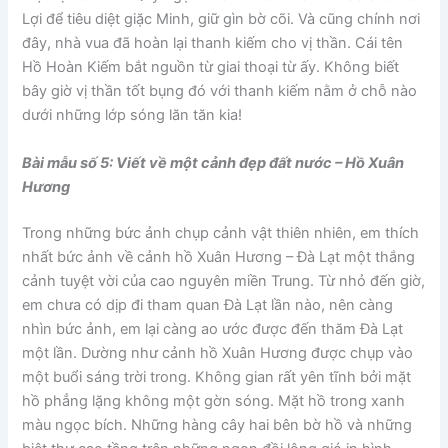
Lợi để tiêu diệt giặc Minh, giữ gìn bờ cõi. Và cũng chính nơi
đây, nhà vua đã hoàn lại thanh kiếm cho vị thần. Cái tên
Hồ Hoàn Kiếm bắt nguồn từ giai thoại từ ấy. Không biết
bây giờ vị thần tốt bụng đó với thanh kiếm nằm ở chỗ nào
dưới những lớp sóng lăn tăn kia!
Bài mẫu số 5: Viết về một cảnh đẹp đất nước – Hồ Xuân
Hương
Trong những bức ảnh chụp cảnh vật thiên nhiên, em thích
nhất bức ảnh về cảnh hồ Xuân Hương – Đà Lạt một thắng
cảnh tuyệt vời của cao nguyên miền Trung. Từ nhỏ đến giờ,
em chưa có dịp đi tham quan Đà Lạt lần nào, nên càng
nhìn bức ảnh, em lại càng ao ước được đến thăm Đà Lạt
một lần. Dường như cảnh hồ Xuân Hương được chụp vào
một buổi sáng trời trong. Không gian rất yên tĩnh bởi mặt
hồ phẳng lặng không một gờn sóng. Mặt hồ trong xanh
màu ngọc bích. Những hàng cây hai bên bờ hồ và những