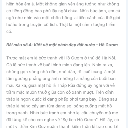
hiền hòa êm ả. Một không gian yên ắng tưởng như không
có tiếng động bao phủ lấy ngôi chùa. Nhìn bức ảnh, em cứ
ngỡ như nhìn vào một chốn bồng lai tiên cảnh của thế giới
hư ảo trong truyện cổ tích. Thật là một cảnh tượng hiếm
có.
Bài mẫu số 4: Viết về một cảnh đẹp đất nước – Hồ Gươm
Trước mắt em là bức tranh về Hồ Gươm ở thủ đô Hà Nội.
Có lẽ bức tranh vẽ buổi bình minh đang lên. Nhìn ra xa,
những gợn sóng nhỏ dần, nhỏ dần, rồi cuối cùng là một
tấm gương phẳng óng ánh những tia nắng của buổi ban
mai. Xa xa, giữa mặt hồ là Tháp Rùa đứng uy nghi với vẻ
trầm mặc muôn thuở giữa cồn cỏ xanh mượt. Trên đỉnh
tháp là ngọn quốc kì đang phấp phới tung bay. Đằng sau
tháp là hàng cây um tùm đang soi bóng xuống mặt hồ
trong xanh. Nhìn bức tranh em nhớ lại câu chuyện mà mẹ
đã từng kể cho em nghe về “Sự tích Hồ Gươm”. Hồi ấy, có
một vị thần Kim Quy ngậm thanh kiếm thần kì trao cho Lê