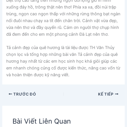
biệt thự cao tầng trên những ngọn đồi lộng gió in hình
xuống đáy hồ, trông thật nên thơ! Phía xa xa, đồi núi trập
trùng, ngọn cao ngọn thấp với những rừng thông bạt ngàn
nối đuôi nhau chạy xa tít đến chân trời. Cảnh vật vừa đẹp,
vừa nên thơ và đầy quyến rũ. Cám ơn người thợ chụp hình
đã đem đến cho em một phong cảnh Đà Lạt nên thơ.
Tả cảnh đẹp của quê hương là tài liệu được TH Văn Thủy
chọn lọc và tổng hợp những bài văn Tả cảnh đẹp của quê
hương hay nhất từ các em học sinh học khá giỏi giúp các
em nhanh chóng củng cố được kiến thức, nâng cao vốn từ
và hoàn thiện được kỹ năng viết.
TRƯỚC ĐÓ
KẾ TIẾP
Bài Viết Liên Quan