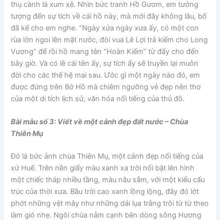
thụ cành lá xum xê. Nhìn bức tranh Hồ Gươm, em tưởng
tượng đến sự tích về cái hồ này, mà mới đây không lâu, bố
đã kể cho em nghe. “Ngày xửa ngày xưa ấy, có một con
rùa lớn ngoi lên mặt nước, đòi vua Lê Lợi trả kiếm cho Long
Vương” để rồi hồ mang tên “Hoàn Kiếm” từ đấy cho đến
bây giờ. Và có lẽ cái tên ấy, sự tích ấy sẽ truyền lại muôn
đời cho các thế hệ mai sau. Ước gì một ngày nào đó, em
được đứng trên Bờ Hồ mà chiêm ngưỡng vẻ đẹp nên thơ
của một di tích lịch sử, văn hóa nổi tiếng của thủ đô.
Bài mẫu số 3: Viết về một cảnh đẹp đất nước – Chùa
Thiên Mụ
Đó là bức ảnh chùa Thiên Mụ, một cảnh đẹp nổi tiếng của
xứ Huế. Trên nền giấy màu xanh xa trời nổi bật lên hình
một chiếc tháp nhiều tầng, màu nâu sẫm, với một kiểu cấu
trúc của thời xưa. Bầu trời cao xanh lồng lộng, đây đó lớt
phớt những vệt mây như những dải lụa trắng trôi từ từ theo
làm gió nhẹ. Ngôi chùa nằm cạnh bên dòng sông Hương