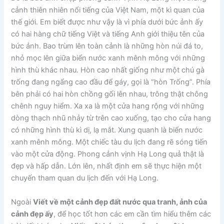
cảnh thiên nhiên nổi tiếng của Việt Nam, một kì quan của
thế giới. Em biết được như vậy là vì phía dưới bức ảnh ấy
có hai hàng chữ tiếng Việt và tiếng Anh giới thiệu tên của
bức ảnh. Bao trùm lên toàn cảnh là những hòn núi đá to,
nhỏ mọc lên giữa biển nước xanh mênh mông với những
hình thù khác nhau. Hòn cao nhất giống như một chú gà
trống đang ngẩng cao đầu để gáy, gọi là “hòn Trống”. Phía
bên phải có hai hòn chồng gối lên nhau, trông thật chông
chênh nguy hiểm. Xa xa là một cửa hang rộng với những
dòng thạch nhũ nhảy từ trên cao xuống, tạo cho cửa hang
có những hình thù kì dị, lạ mắt. Xung quanh là biển nước
xanh mênh mông. Một chiếc tàu du lịch đang rẽ sóng tiến
vào một cửa động. Phong cảnh vịnh Hạ Long quả thật là
đẹp và hấp dẫn. Lớn lên, nhất định em sẽ thực hiện một
chuyến tham quan du lịch đến với Hạ Long.
Ngoài
Viết về một cảnh đẹp đất nước qua tranh, ảnh của
cảnh đẹp ấy
, để học tốt hơn các em cần tìm hiểu thêm các