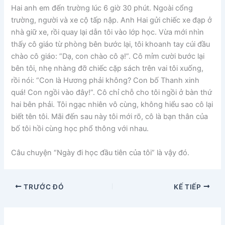
Hai anh em đến trường lúc 6 giờ 30 phút. Ngoài cổng
trường, người và xe cộ tấp nập. Anh Hai gửi chiếc xe đạp ở
nhà giữ xe, rồi quay lại dẫn tôi vào lớp học. Vừa mới nhìn
thấy cô giáo từ phòng bên bước lại, tôi khoanh tay cúi đầu
chào cô giáo: ”Dạ, con chào cô ạ!”. Cô mỉm cười bước lại
bên tôi, nhẹ nhàng đỡ chiếc cặp sách trên vai tôi xuống,
rồi nói: “Con là Hương phải không? Con bố Thanh xinh
quá! Con ngồi vào đây!”. Cô chỉ chỗ cho tôi ngồi ở bàn thứ
hai bên phải. Tôi ngạc nhiên vô cùng, không hiểu sao cô lại
biết tên tôi. Mãi đến sau này tôi mới rõ, cô là bạn thân của
bố tôi hồi cùng học phổ thông với nhau.
Câu chuyện “Ngày đi học đầu tiên của tôi” là vậy đó.
TRƯỚC ĐÓ
KẾ TIẾP