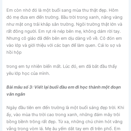
Em còn nhớ đó là một buổi sang mùa thu thật đẹp. Hôm
đó mẹ đưa em đến trường. Bầu trời trong xanh, nắng vàng
như mật ong trải khắp sân trường. Ngôi trường thật lớn và
rất đông người. Em rụt rè nép bên mẹ, không dám rời tay.
Nhưng cô giáo đã đến bên em dịu dàng vỗ về. Cô đón em
vào lớp và giới thiệu với các bạn để làm quen. Cái lo sợ và
hồi hộp
trong em tự nhiên biến mất. Lúc đó, em đã bắt đầu thấy
yêu lớp học của mình.
Bài mẫu số 3: Viết lại buổi đầu em đi học thành một đoạn
văn ngắn
Ngày đầu tiên em đến trường là một buổi sáng đẹp trời. Khi
ấy, vào mùa thu trời cao trong xanh, những đám mây trôi
bồng bềnh trông rất đẹp. Từ xa, những chú chim hót văng
vẳng trong vòm lá. Mẹ âu yếm dắt tay em đi trên phố. Em