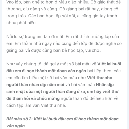
Vào lớp, bàn ghế to hơn ở Mẫu giáo nhiều. Cô giáo thật dễ
thương, dịu dàng vô cùng. Cô giảng bài rất hay, giọng cô
trong trẻo. Các bạn học tập sôi nổi, ai cũng giơ tay tranh
nhau phát biểu.
Nỗi lo sợ trong em tan đi mất. Em rất thích trường lớp của
em. Em thầm nhủ ngày nào cũng đến lớp để được nghe cô
giảng bài và được cùng bạn bè học tập, vui chơi.
Như vậy chúng tôi đã gợi ý một số bài mẫu về
Viết lại buổi
đầu em đi học thành một đoạn văn ngắn
bài tiếp theo, các
em cần tìm hiểu một số bài văn mẫu như
Viết thư cho
người thân nhân dịp năm mới
và bài văn mẫu
Nhân dịp
sinh nhật của một người thân đang ở xa, em hãy viết thư
để thăm hỏi và chúc mừng
người thân đó để hiểu hơn về
cách tập làm văn Viết thư nhé.
Bài mẫu số 2: Viết lại buổi đầu em đi học thành một đoạn
văn ngắn