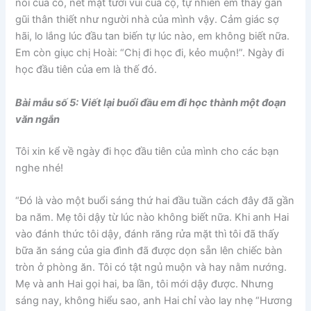
nói của cô, nét mặt tươi vui của cộ, tự nhiên em thấy gần
gũi thân thiết như người nhà của mình vậy. Cảm giác sợ
hãi, lo lắng lúc đầu tan biến tự lúc nào, em không biết nữa.
Em còn giục chị Hoài: “Chị đi học đi, kẻo muộn!”. Ngày đi
học đầu tiên của em là thế đó.
Bài mẫu số 5: Viết lại buổi đầu em đi học thành một đoạn
văn ngắn
Tôi xin kể về ngày đi học đầu tiên của mình cho các bạn
nghe nhé!
“Đó là vào một buổi sáng thứ hai đầu tuần cách đây đã gần
ba năm. Mẹ tôi dậy từ lúc nào không biết nữa. Khi anh Hai
vào đánh thức tôi dậy, đánh răng rửa mặt thì tôi đã thấy
bữa ăn sáng của gia đình đã được dọn sẵn lên chiếc bàn
tròn ở phòng ăn. Tôi có tật ngủ muộn và hay nằm nướng.
Mẹ và anh Hai gọi hai, ba lần, tôi mới dậy được. Nhưng
sáng nay, không hiểu sao, anh Hai chỉ vào lay nhẹ “Hương