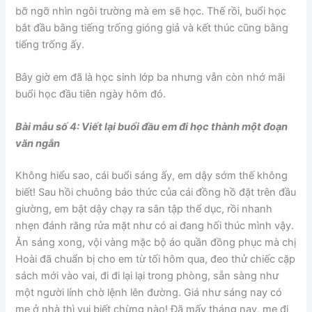
bỡ ngỡ nhìn ngôi trường mà em sẽ học. Thế rồi, buổi học
bắt đầu bằng tiếng trống gióng giả và kết thúc cũng bằng
tiếng trống ấy.
Bây giờ em đã là học sinh lớp ba nhưng vẫn còn nhớ mãi
buổi học đầu tiên ngày hôm đó.
Bài mẫu số 4: Viết lại buổi đầu em đi học thành một đoạn
văn ngắn
Không hiểu sao, cái buổi sáng ấy, em dậy sớm thế không
biết! Sau hồi chuông báo thức của cái đồng hồ đặt trên đầu
giường, em bật dậy chạy ra sân tập thể dục, rồi nhanh
nhẹn đánh răng rửa mặt như có ai đang hối thúc mình vậy.
Ăn sáng xong, vội vàng mặc bộ áo quần đồng phục mà chị
Hoài đã chuẩn bị cho em từ tối hôm qua, đeo thử chiếc cặp
sách mới vào vai, đi đi lại lại trong phòng, sẵn sàng như
một người lính chờ lệnh lên đường. Giá như sáng nay có
mẹ ở nhà thì vui biết chừng nào! Đã mấy tháng nay, mẹ đi