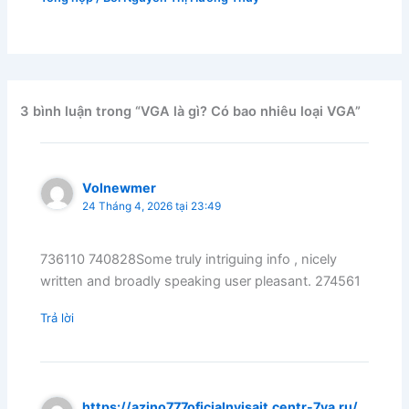
3 bình luận trong “VGA là gì? Có bao nhiêu loại VGA”
Volnewmer
24 Tháng 4, 2026 tại 23:49
736110 740828Some truly intriguing info , nicely
written and broadly speaking user pleasant. 274561
Trả lời
https://azino777oficialnyjsajt.centr-7ya.ru/