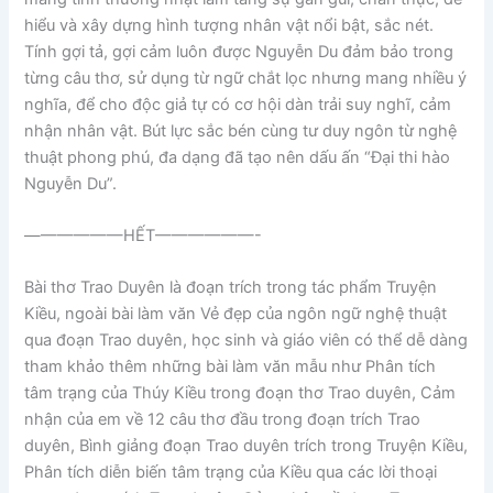
hiểu và xây dựng hình tượng nhân vật nổi bật, sắc nét.
Tính gợi tả, gợi cảm luôn được Nguyễn Du đảm bảo trong
từng câu thơ, sử dụng từ ngữ chắt lọc nhưng mang nhiều ý
nghĩa, để cho độc giả tự có cơ hội dàn trải suy nghĩ, cảm
nhận nhân vật. Bút lực sắc bén cùng tư duy ngôn từ nghệ
thuật phong phú, đa dạng đã tạo nên dấu ấn “Đại thi hào
Nguyễn Du”.
——————HẾT——————-
Bài thơ Trao Duyên là đoạn trích trong tác phẩm Truyện
Kiều, ngoài bài làm văn Vẻ đẹp của ngôn ngữ nghệ thuật
qua đoạn Trao duyên, học sinh và giáo viên có thể dễ dàng
tham khảo thêm những bài làm văn mẫu như Phân tích
tâm trạng của Thúy Kiều trong đoạn thơ Trao duyên, Cảm
nhận của em về 12 câu thơ đầu trong đoạn trích Trao
duyên, Bình giảng đoạn Trao duyên trích trong Truyện Kiều,
Phân tích diễn biến tâm trạng của Kiều qua các lời thoại