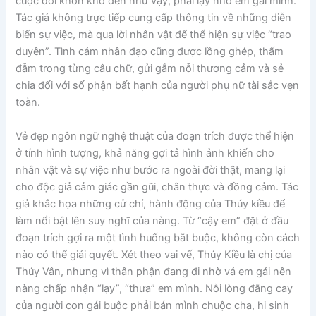
cuộc đời khốn khổ đến như vậy, phải lạy nhờ em gái mình.
Tác giả không trực tiếp cung cấp thông tin về những diễn
biến sự việc, mà qua lời nhân vật để thể hiện sự việc “trao
duyên”. Tình cảm nhân đạo cũng được lồng ghép, thấm
đẫm trong từng câu chữ, gửi gắm nỗi thương cảm và sẻ
chia đối với số phận bất hạnh của người phụ nữ tài sắc vẹn
toàn.
Vẻ đẹp ngôn ngữ nghệ thuật của đoạn trích được thể hiện
ở tính hình tượng, khả năng gợi tả hình ảnh khiến cho
nhân vật và sự việc như bước ra ngoài đời thật, mang lại
cho độc giả cảm giác gần gũi, chân thực và đồng cảm. Tác
giả khắc họa những cử chỉ, hành động của Thúy kiều để
làm nổi bật lên suy nghĩ của nàng. Từ “cậy em” đặt ở đầu
đoạn trích gợi ra một tình huống bắt buộc, không còn cách
nào có thể giải quyết. Xét theo vai vế, Thúy Kiều là chị của
Thúy Vân, nhưng vì thân phận đang đi nhờ vả em gái nên
nàng chấp nhận “lạy”, “thưa” em mình. Nỗi lòng đắng cay
của người con gái buộc phải bán mình chuộc cha, hi sinh