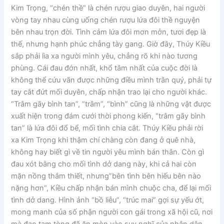
Kim Trọng, “chén thề” là chén rượu giao duyên, hai người
vòng tay nhau cùng uống chén rượu lứa đôi thề nguyện
bên nhau trọn đời. Tình cảm lứa đôi mơn mởn, tươi đẹp là
thế, nhưng hạnh phúc chẳng tày gang. Giờ đây, Thúy Kiều
sắp phải lìa xa người mình yêu, chẳng rõ khi nào tương
phùng. Cái đau đớn nhất, khổ tâm nhất của cuộc đời là
không thể cứu vãn được những điều mình trân quý, phải tự
tay cắt đứt mối duyên, chấp nhận trao lại cho người khác.
“Trâm gãy bình tan”, “trâm”, “bình” cũng là những vật được
xuất hiện trong đám cưới thời phong kiến, “trâm gãy bình
tan” là lứa đôi đổ bể, mối tình chia cắt. Thúy Kiều phải rời
xa Kim Trọng khi thậm chí chàng còn đang ở quê nhà,
không hay biết gì về tin người yêu mình bán thân. Còn gì
đau xót bằng cho mối tình dở dang này, khi cả hai còn
mặn nồng thắm thiết, nhưng”bên tình bên hiếu bên nào
nặng hơn”, Kiều chấp nhận bán mình chuộc cha, để lại mối
tình dở dang. Hình ảnh “bồ liễu”, “trúc mai” gợi sự yếu ớt,
mong manh của số phận người con gái trong xã hội cũ, nơi
mà đạo tam tòng đã ăn mòn vào suy nghĩ của nhân dân,