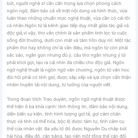
bút, người nghệ sĩ cần cẩn trọng lựa chọn phong cách
ngôn ngữ, đảm bảo cả về mặt nội dung và hình thức, vừa
tuân theo những chuẩn mực nghệ thuật, vừa cần có cái tôi
cá nhân.Ngôn từ là kênh giao tiếp duy nhất giữa tác giả và
độc giả,vì vậy, thơ văn chính là sản phẩm tinh lọc từ cuộc
sống đời thường, dưới con mắt và tâm hồn duy mĩ. Một tác
phẩm thơ hay không chỉ là vần điệu, mà ngôn từ còn phải
sắc sảo, ngắn gọn nhưng đủ ý, câu thơ ngắn nhưng ý tử
phải khơi gợi, tạo ra cái nhìn đa chiều cho độc giả. Ngôn
ngữ nghệ thuật là ngôn ngữ văn chương, ngôn từ văn học
đòi hỏi phải có tính gợi, được sắp xếp và lựa chọn cẩn thận
nhằm truyền tải nội dung, tư tưởng của người viết.
Trong đoạn trích Trao duyên, ngôn ngữ nghệ thuật được
thể hiện ở ba khía cạnh: tính thông tin, đảm bảo nội dung,
diễn biến sự kiện, tính hình tượng gợi tả, gợi cảm chân
thực và tính cá thể hóa, bộc lộ được tâm tư, tình cảm cụ
thể của nhân vật. Ba yếu tố đó được Nguyễn Du chắp bút
hài hòa, điều độ, cân bằng, tạo nên một tổng thể cân đối