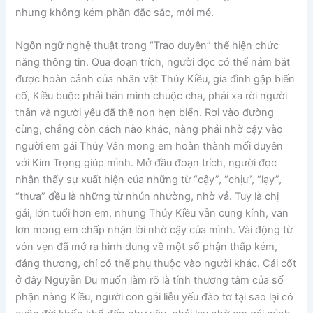
nhưng không kém phần đặc sắc, mới mẻ.
Ngôn ngữ nghệ thuật trong “Trao duyên” thể hiện chức
năng thông tin. Qua đoạn trích, người đọc có thể nắm bắt
được hoàn cảnh của nhân vật Thúy Kiều, gia đình gặp biến
cố, Kiều buộc phải bán mình chuộc cha, phải xa rời người
thân và người yêu đã thề non hẹn biển. Rơi vào đường
cùng, chẳng còn cách nào khác, nàng phải nhờ cậy vào
người em gái Thúy Vân mong em hoàn thành mối duyên
với Kim Trọng giúp mình. Mở đầu đoạn trích, người đọc
nhận thấy sự xuất hiện của những từ “cậy”, “chịu”, “lạy”,
“thưa” đều là những từ nhún nhường, nhờ vả. Tuy là chị
gái, lớn tuổi hơn em, nhưng Thúy Kiều vẫn cung kính, van
lơn mong em chấp nhận lời nhờ cậy của mình. Vài động từ
vỏn vẹn đã mở ra hình dung về một số phận thấp kém,
đáng thương, chỉ có thể phụ thuộc vào người khác. Cái cốt
ở đây Nguyễn Du muốn làm rõ là tính thương tâm của số
phận nàng Kiều, người con gái liễu yếu đào tơ tại sao lại có