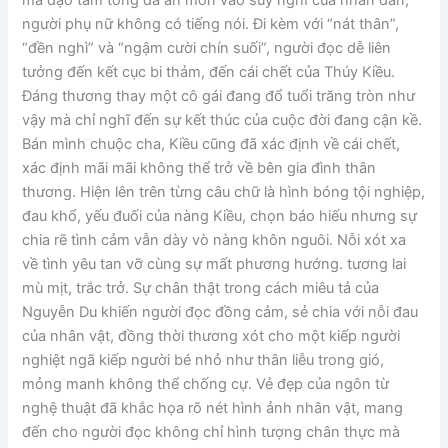
người phụ nữ không có tiếng nói. Đi kèm với “nát thân”,
“đền nghì” và “ngậm cười chín suối”, người đọc dễ liên
tưởng đến kết cục bi thảm, đến cái chết của Thúy Kiều.
Đáng thương thay một cô gái đang đổ tuổi trăng tròn như
vậy mà chỉ nghĩ đến sự kết thúc của cuộc đời đang cận kề.
Bán mình chuộc cha, Kiều cũng đã xác định về cái chết,
xác định mãi mãi không thể trở về bên gia đình thân
thương. Hiện lên trên từng câu chữ là hình bóng tội nghiệp,
đau khổ, yếu đuối của nàng Kiều, chọn báo hiếu nhưng sự
chia rẽ tình cảm vẫn dày vò nàng khôn nguôi. Nỗi xót xa
về tình yêu tan vỡ cùng sự mất phương hướng. tương lai
mù mịt, trắc trở. Sự chân thật trong cách miêu tả của
Nguyễn Du khiến người đọc đồng cảm, sẻ chia với nỗi đau
của nhân vật, đồng thời thương xót cho một kiếp người
nghiệt ngã kiếp người bé nhỏ như thân liễu trong gió,
mỏng manh không thể chống cự. Vẻ đẹp của ngôn từ
nghệ thuật đã khắc họa rõ nét hình ảnh nhân vật, mang
đến cho người đọc không chỉ hình tượng chân thực mà