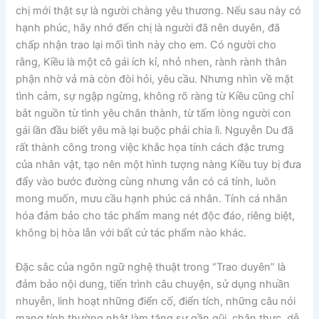
chị mới thật sự là người chàng yêu thương. Nếu sau này có
hạnh phúc, hãy nhớ đến chị là người đã nên duyên, đã
chấp nhận trao lại mối tình này cho em. Có người cho
rằng, Kiều là một cô gái ích kỉ, nhỏ nhen, rành rành thân
phận nhờ vả mà còn đòi hỏi, yêu cầu. Nhưng nhìn về mặt
tình cảm, sự ngập ngừng, không rõ ràng từ Kiều cũng chỉ
bắt nguồn từ tình yêu chân thành, từ tấm lòng người con
gái lần đầu biết yêu mà lại buộc phải chia lì. Nguyễn Du đã
rất thành công trong việc khắc họa tính cách đặc trưng
của nhân vật, tạo nên một hình tượng nàng Kiều tuy bị đưa
đẩy vào bước đường cùng nhưng vẫn có cá tính, luôn
mong muốn, mưu cầu hạnh phúc cá nhân. Tính cá nhân
hóa đảm bảo cho tác phẩm mang nét độc đáo, riêng biệt,
không bị hòa lẫn với bất cứ tác phẩm nào khác.
Đặc sắc của ngôn ngữ nghệ thuật trong “Trao duyên” là
đảm bảo nội dung, tiến trình câu chuyện, sử dụng nhuần
nhuyễn, linh hoạt những điển cố, điển tích, những câu nói
mang tính thường nhật làm tăng sự gần gũi, chân thực, dễ