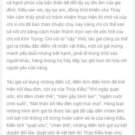
cả hạnh phúc của bản thân để đổi lấy sự ấm êm của gia
đình. Kiều van xin, lạy lục em, đồng thời khiến cho Thúy
Vân cảm thấy phải có trách nhiệm thực hiện lời nhờ vả của
chị vì chị đã bán thân chuộc cha, nay nàng chỉ có thể san
sẻ với chị bằng cách hoàn thành trọn vẹn lời ước thề của
chị với KIm Trọng. Chỉ với từ “cậy” thôi, tác giả cũng có thể
gợi ra nhiều đặc điểm về nhân vật Kiều, một cô gái mỏng
manh yếu đuối nhưng bất hạnh, phải đi trong nhờ vào
người khác, hằng mong họ hãy tiếp tục giữ trọn lời hứa với
người yêu của nàng.
Tác giả sử dụng những điển cố, điển tích điển hình để thể
hiện nỗi đau đớn, xót xa của Thúy Kiều.””Khi ngày quạt
ước, khi đêm chén thề”, “trâm gãy bình tan”, “ngậm cười
chín suối”, “Nát thân bồ liễu đền nghì trúc mai”. Hàng loạt
những hình ảnh gợi tả được tác giả đề cập đến nhằm làm
nổi bật nỗi thống cổ trong hoàn cảnh éo le của nàng Kiều.
Điển tích “quạt ước”, “chén thề”, những điển tích gợi sự kết
duyên đôi lứa. Quạt ước là vật làm tin Thúy Kiều trao cho