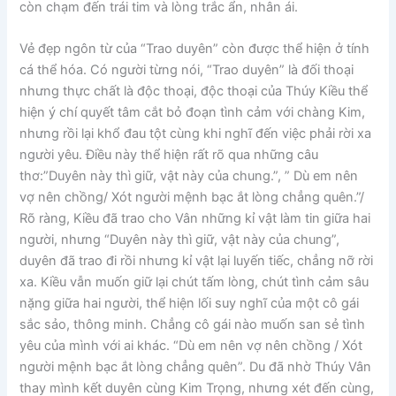
còn chạm đến trái tim và lòng trắc ẩn, nhân ái.
Vẻ đẹp ngôn từ của “Trao duyên” còn được thể hiện ở tính
cá thể hóa. Có người từng nói, “Trao duyên” là đối thoại
nhưng thực chất là độc thoại, độc thoại của Thúy Kiều thể
hiện ý chí quyết tâm cắt bỏ đoạn tình cảm với chàng Kim,
nhưng rồi lại khổ đau tột cùng khi nghĩ đến việc phải rời xa
người yêu. Điều này thể hiện rất rõ qua những câu
thơ:”Duyên này thì giữ, vật này của chung.”, ” Dù em nên
vợ nên chồng/ Xót người mệnh bạc ắt lòng chẳng quên.”/
Rõ ràng, Kiều đã trao cho Vân những kỉ vật làm tin giữa hai
người, nhưng “Duyên này thì giữ, vật này của chung”,
duyên đã trao đi rồi nhưng kỉ vật lại luyến tiếc, chẳng nỡ rời
xa. Kiều vẫn muốn giữ lại chút tấm lòng, chút tình cảm sâu
nặng giữa hai người, thể hiện lối suy nghĩ của một cô gái
sắc sảo, thông minh. Chẳng cô gái nào muốn san sẻ tình
yêu của mình với ai khác. “Dù em nên vợ nên chồng / Xót
người mệnh bạc ắt lòng chẳng quên”. Du đã nhờ Thúy Vân
thay mình kết duyên cùng Kim Trọng, nhưng xét đến cùng,