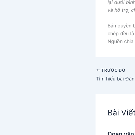
lại dưới bì
và hỗ trợ, 
Bản quyền b
chép đều là 
Nguồn chia 
TRƯỚC ĐÓ
Bài Viế
Đoạn văn