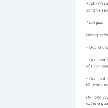
* Câu C5 tr
sống và sản
* Lời giải:
Những trườn
– Đọc những
– Quan sát 
của con kiế
– Quan sát 
hồ, trong mạ
Hy vọng với
vật nhỏ qua