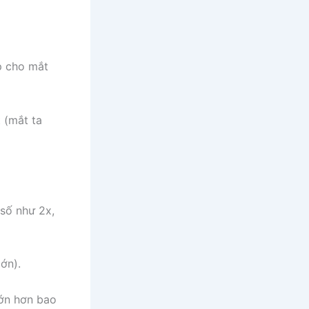
p cho mắt
 (mắt ta
 số như 2x,
ớn).
lớn hơn bao