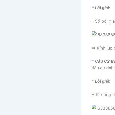
* Lời giải:
– Số bội gi
⇒ Kính lúp 
* Câu C2 tr
tiêu cự dài 
* Lời giải:
– Từ công th