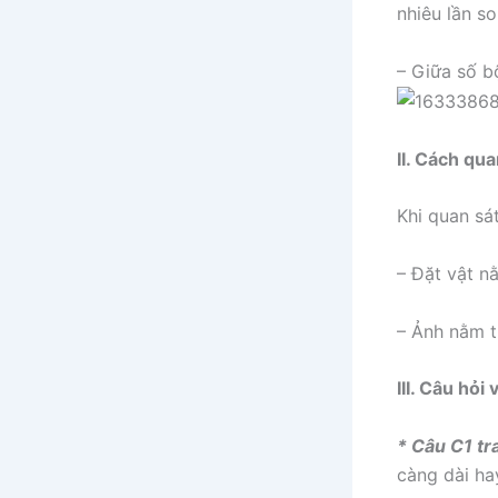
nhiêu lần s
– Giữa số b
II. Cách qu
Khi quan sát
– Đặt vật n
– Ảnh nằm t
III. Câu hỏi
* Câu C1 tr
càng dài ha