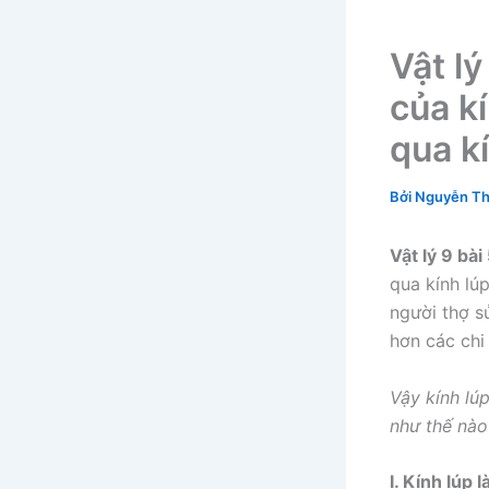
Vật lý
của k
qua k
Bởi
Nguyễn Th
Vật lý 9 bài
qua kính lú
người thợ s
hơn các chi 
Vậy kính lúp
như thế nào
I. Kính lúp 