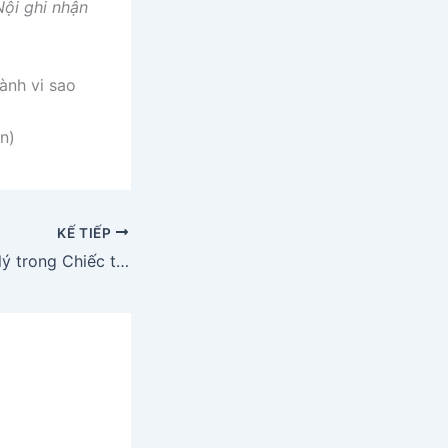
Nội ghi nhận
ành vi sao
n)
KẾ TIẾP
Phân tích Nghịch lý trong Chiếc thuyền ngoài xa