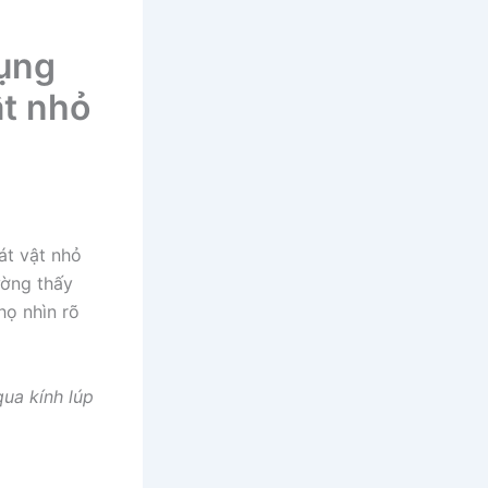
dụng
ật nhỏ
sát vật nhỏ
ường thấy
họ nhìn rõ
qua kính lúp