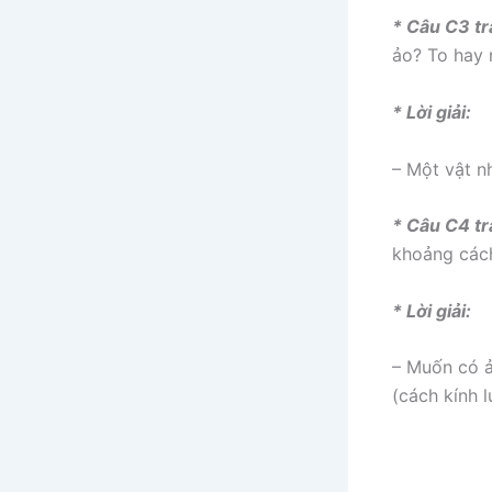
* Câu C3 tr
ảo? To hay 
* Lời giải:
– Một vật n
* Câu C4 tr
khoảng cách
* Lời giải:
– Muốn có ả
(cách kính 