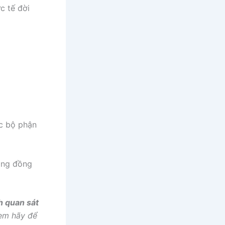
c tế đời
ác bộ phận
rong đồng
ch quan sát
 em hãy để