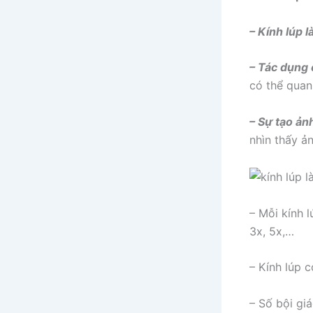
– Kính lúp l
– Tác dụng c
có thể quan
– Sự tạo ảnh
nhìn thấy ả
– Mỗi kính 
3x, 5x,…
– Kính lúp 
– Số bội gi