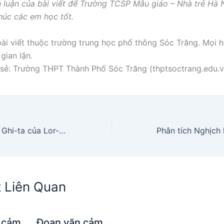
nh luận của bài viết để Trường TCSP Mẫu giáo – Nhà trẻ Hà 
chúc các em học tốt.
ài viết thuộc trường trung học phổ thông Sóc Trăng. Mọi h
gian lận.
sẻ: Trường THPT Thành Phố Sóc Trăng (thptsoctrang.edu.v
Tìm hiểu bài Đàn Ghi-ta của Lor-ca
t Liên Quan
 cảm
Đoạn văn cảm