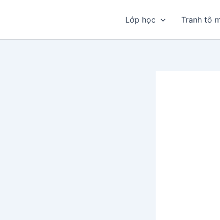
Nhảy
tới
Lớp học
Tranh tô 
nội
dung