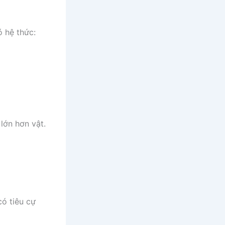
ó hệ thức:
lớn hơn vật.
có tiêu cự