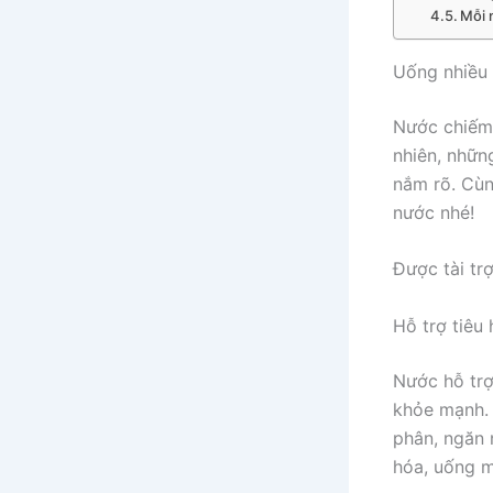
Mỗi 
Uống nhiều 
Nước chiếm 
nhiên, nhữn
nắm rõ. Cù
nước nhé!
Được tài tr
Hỗ trợ tiêu
Nước hỗ trợ
khỏe mạnh. 
phân, ngăn 
hóa, uống m