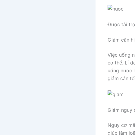
Được tài tr
Giảm cân h
Việc uống n
cơ thể. Lí 
uống nước đ
giảm cân tố
Giảm nguy c
Nguy cơ mắc
giúp làm lo