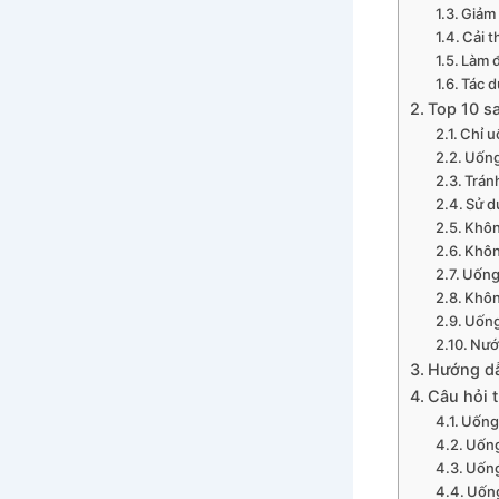
Giảm 
Cải t
Làm 
Tác 
Top 10 sa
Chỉ u
Uống
Trán
Sử d
Khôn
Khôn
Uống
Khôn
Uống
Nướ
Hướng dẫ
Câu hỏi 
Uống 
Uống
Uống
Uống