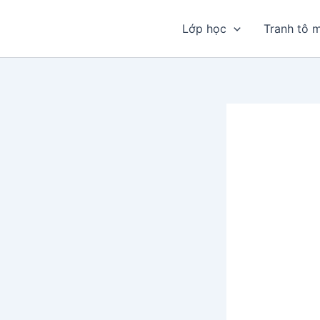
Nhảy
tới
Lớp học
Tranh tô 
nội
dung