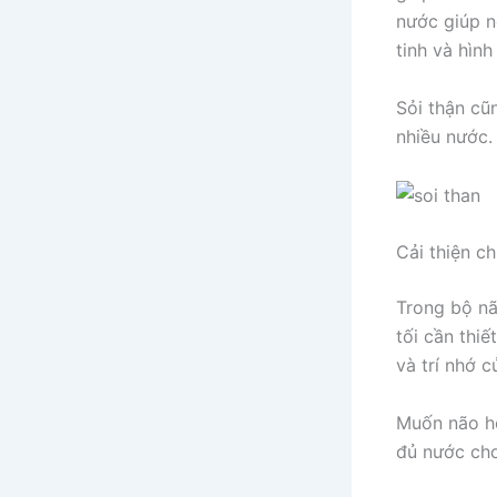
nước giúp n
tinh và hình
Sỏi thận cũ
nhiều nước.
Cải thiện c
Trong bộ nã
tối cần thi
và trí nhớ c
Muốn não ho
đủ nước cho