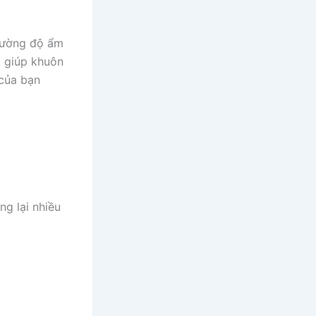
 cường độ ẩm
, giúp khuôn
 của bạn
g lại nhiều