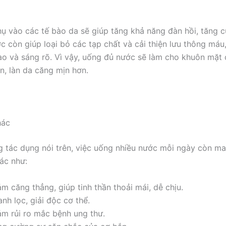
ụ vào các tế bào da sẽ giúp tăng khả năng đàn hồi, tăng
c còn giúp loại bỏ các tạp chất và cải thiện lưu thông máu
o và sáng rõ. Vì vậy, uống đủ nước sẽ làm cho khuôn mặt
ơn, làn da căng mịn hơn.
hác
 tác dụng nói trên, việc uống nhiều nước mỗi ngày còn man
ác như:
m căng thẳng, giúp tinh thần thoải mái, dễ chịu.
nh lọc, giải độc cơ thể.
ảm rủi ro mắc bệnh ung thư.