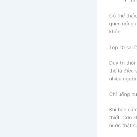
Tă
Có thể thấy
quen uống n
khỏe.
Top 10 sai 
Duy trì thó
thể là điều
nhiều người
Chỉ uống nư
Khi bạn cảm
thiết. Cơn k
nước thật s