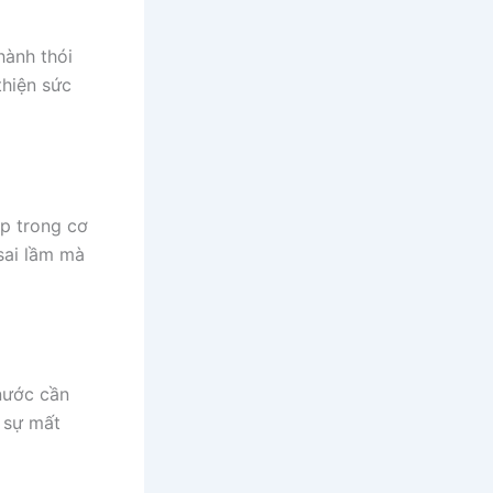
hành thói
thiện sức
p trong cơ
sai lầm mà
 nước cần
i sự mất