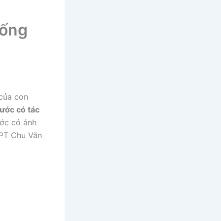
Uống
 của con
ước có tác
ước có ảnh
HPT Chu Văn