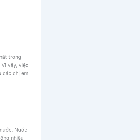
hất trong
Vì vậy, việc
p các chị em
 nước. Nước
uống nhiều