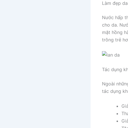
Làm đẹp da
Nước hấp th
cho da. Nướ
mặt hồng hà
trông trẻ h
Tác dụng k
Ngoài những
tác dụng kh
Giả
Tha
Gi