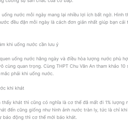
ng cường sự săn chắc của cơ bắp.
, uống nước mỗi ngày mang lại nhiều lợi ích bất ngờ. Hình t
ước đều đặn mỗi ngày là cách đơn giản nhất giúp bạn cải 
lầm khi uống nước cần lưu ý
i quen uống nước hằng ngày và điều hòa lượng nước phù hợ
 vô cùng quan trọng. Cùng THPT Chu Văn An tham khảo 10 
 mắc phải khi uống nước.
ớc khi khát
 thấy khát thì cũng có nghĩa là cơ thể đã mất đi 1% lượng
hát đến cũng giống như hình ảnh nước tràn ly, tức là chỉ kh
ự báo động thì cơ thể mới báo khát.