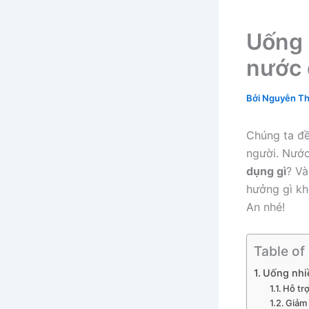
Uống 
nước 
Bởi
Nguyễn Th
Chúng ta đề
người. Nước
dụng gì
? Và
hưởng gì kh
An nhé!
Table of
Uống nhiề
Hỗ trợ
Giảm 