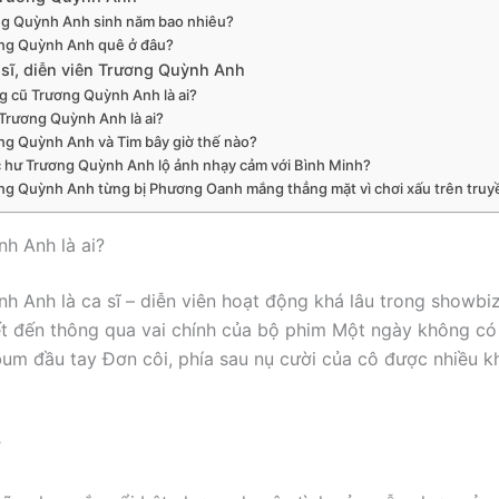
g Quỳnh Anh sinh năm bao nhiêu?
ng Quỳnh Anh quê ở đâu?
 sĩ, diễn viên Trương Quỳnh Anh
 cũ Trương Quỳnh Anh là ai?
Trương Quỳnh Anh là ai?
ng Quỳnh Anh và Tim bây giờ thế nào?
 hư Trương Quỳnh Anh lộ ảnh nhạy cảm với Bình Minh?
ng Quỳnh Anh từng bị Phương Oanh mắng thẳng mặt vì chơi xấu trên truy
h Anh là ai?
h Anh là ca sĩ – diễn viên hoạt động khá lâu trong showbi
ết đến thông qua vai chính của bộ phim Một ngày không có
bum đầu tay Đơn côi, phía sau nụ cười của cô được nhiều k
ợ