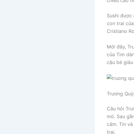
chiều cao nổ
Sushi được 
con trai củ
Cristiano R
Mới đây, Tr
của Tim dàn
cậu bé giàu 
Trương Quỳn
Câu hỏi Trư
mò. Sau gần
cảm. Tin và
trai.