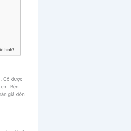
ền hình?
z. Cô được
 em. Bên
hán giả đón