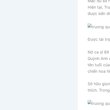
Mặc dù sở h
Hiện tại, T
được bến đỗ
Được tài tr
Nữ ca sĩ 8X
Quỳnh Anh đ
tên tuổi củ
chiến hoa 
Sở hữu giọn
thích. Tron