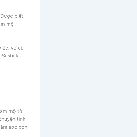
 Được biết,
hâm mộ
iệc, vợ cũ
 Sushi là
 hâm mộ tò
chuyện tình
hăm sóc con