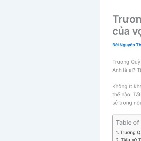
Trươn
của v
Bởi
Nguyễn Th
Trương Quỳn
Anh là ai? 
Không ít kh
thế nào. Tấ
sẻ trong nộ
Table of
Trương Q
Tiểu sử 