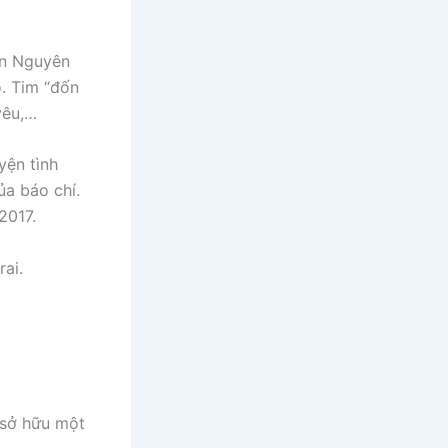
ần Nguyên
o. Tim “đốn
yêu,…
yện tình
a báo chí.
2017.
ai.
 sở hữu một