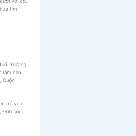
cười với cô.
chưa tìm
tuổi Trương
m làm nên
, Cuộc
ạn trẻ yêu
, Đơn côi,…