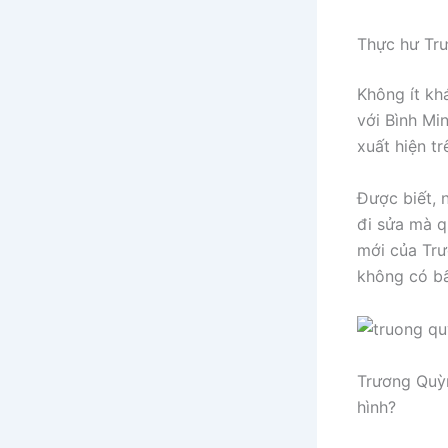
Thực hư Trư
Không ít kh
với Bình Mi
xuất hiện t
Được biết, 
đi sửa mà q
mới của Trư
không có bấ
Trương Quỳn
hình?