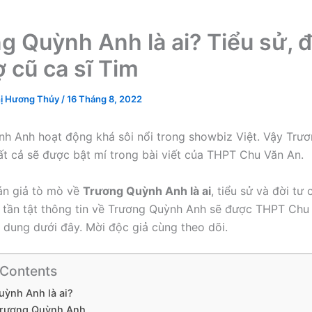
g Quỳnh Anh là ai? Tiểu sử, đ
ợ cũ ca sĩ Tim
ị Hương Thủy
/
16 Tháng 8, 2022
h Anh hoạt động khá sôi nổi trong showbiz Việt. Vậy Trư
Tất cả sẽ được bật mí trong bài viết của THPT Chu Văn An.
án giả tò mò về
Trương Quỳnh Anh là ai
, tiểu sử và đời tư
t tần tật thông tin về Trương Quỳnh Anh sẽ được THPT Chu
i dung dưới đây. Mời độc giả cùng theo dõi.
 Contents
uỳnh Anh là ai?
Trương Quỳnh Anh