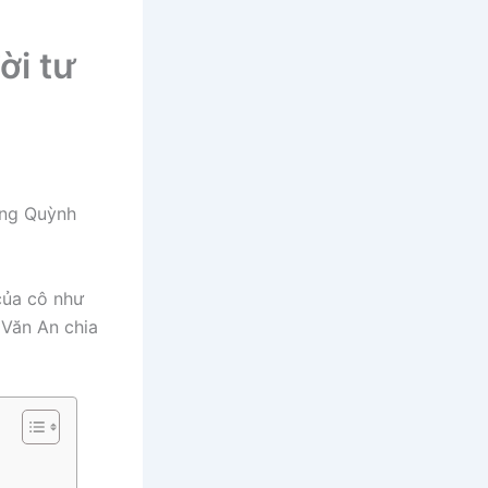
ời tư
ơng Quỳnh
 của cô như
 Văn An chia