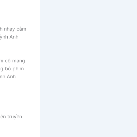
nh nhạy cảm
uỳnh Anh
khi cô mang
ng bộ phim
ỳnh Anh
ên truyền