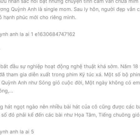
ữu nhan sắc nổi bật nhưng chuyện tình cảm vẫn chưa mỉm 
rương Quỳnh Anh là single mom. Sau ly hôn, người đẹp vẫn 
 hạnh phúc mới cho riêng mình.
ợ
 bắt đầu sự nghiệp hoạt động nghệ thuật khá sớm. Năm 18 
ã tham gia diễn xuất trong phim Ký túc xá. Một số bộ phi
a Quỳnh Anh như Sóng gió cuộc đời, Một ngày không có em
hồng,…
g hát ngọt ngào nên nhiều bài hát của cô cũng được các b
g số đó phải kể đến các bài như Họa Tâm, Tiếng chuông gió