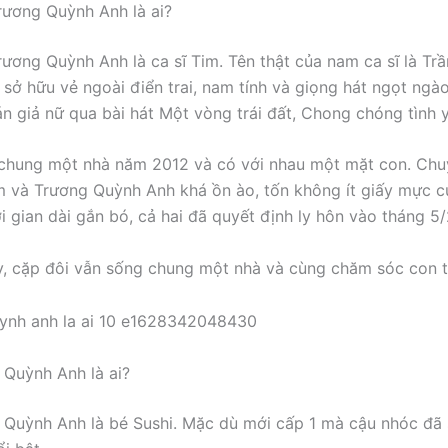
ương Quỳnh Anh là ai?
ương Quỳnh Anh là ca sĩ Tim. Tên thật của nam ca sĩ là Tr
 sở hữu vẻ ngoài điển trai, nam tính và giọng hát ngọt ngà
án giả nữ qua bài hát Một vòng trái đất, Chong chóng tình 
chung một nhà năm 2012 và có với nhau một mặt con. Chu
 và Trương Quỳnh Anh khá ồn ào, tốn không ít giấy mực củ
i gian dài gắn bó, cả hai đã quyết định ly hôn vào tháng 5/
y, cặp đôi vẫn sống chung một nhà và cùng chăm sóc con tr
Quỳnh Anh là ai?
Quỳnh Anh là bé Sushi. Mặc dù mới cấp 1 mà cậu nhóc đã