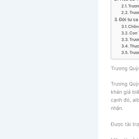
Trươn
Trươ
Đời tư ca
Chồng
Con 
Trươ
Thực
Trươ
Trương Quỳn
Trương Quỳn
khán giả bi
cạnh đó, al
nhận.
Được tài tr