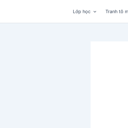
Nhảy
tới
Lớp học
Tranh tô 
nội
dung