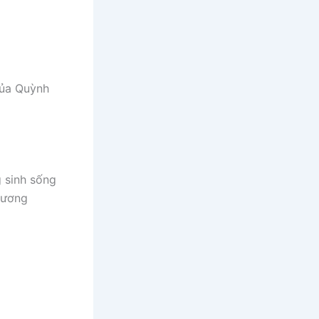
của Quỳnh
 sinh sống
Trương