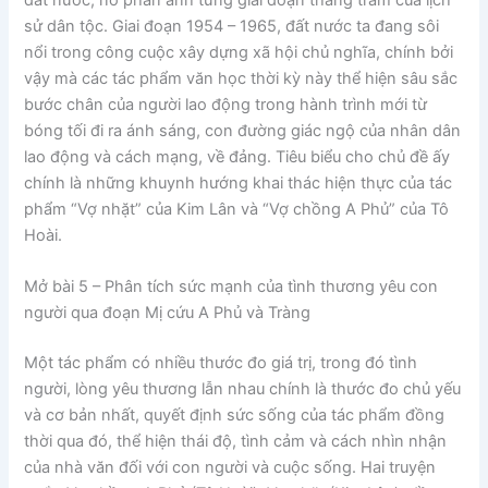
đất nước, nó phản ánh từng giai đoạn thăng trầm của lịch
sử dân tộc. Giai đoạn 1954 – 1965, đất nước ta đang sôi
nổi trong công cuộc xây dựng xã hội chủ nghĩa, chính bởi
vậy mà các tác phẩm văn học thời kỳ này thể hiện sâu sắc
bước chân của người lao động trong hành trình mới từ
bóng tối đi ra ánh sáng, con đường giác ngộ của nhân dân
lao động và cách mạng, về đảng. Tiêu biểu cho chủ đề ấy
chính là những khuynh hướng khai thác hiện thực của tác
phẩm “Vợ nhặt” của Kim Lân và “Vợ chồng A Phủ” của Tô
Hoài.
Mở bài 5
– Phân tích sức mạnh của tình thương yêu con
người qua đoạn Mị cứu A Phủ và Tràng
Một tác phẩm có nhiều thước đo giá trị, trong đó tình
người, lòng yêu thương lẫn nhau chính là thước đo chủ yếu
và cơ bản nhất, quyết định sức sống của tác phẩm đồng
thời qua đó, thể hiện thái độ, tình cảm và cách nhìn nhận
của nhà văn đối với con người và cuộc sống. Hai truyện