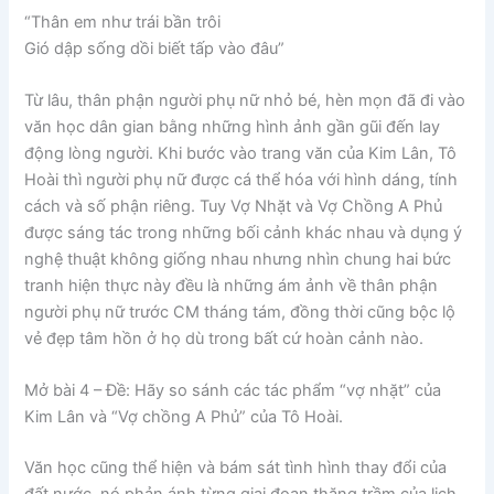
“Thân em như trái bần trôi
Gió dập sống dồi biết tấp vào đâu”
Từ lâu, thân phận người phụ nữ nhỏ bé, hèn mọn đã đi vào
văn học dân gian bằng những hình ảnh gần gũi đến lay
động lòng người. Khi bước vào trang văn của Kim Lân, Tô
Hoài thì người phụ nữ được cá thể hóa với hình dáng, tính
cách và số phận riêng. Tuy Vợ Nhặt và Vợ Chồng A Phủ
được sáng tác trong những bối cảnh khác nhau và dụng ý
nghệ thuật không giống nhau nhưng nhìn chung hai bức
tranh hiện thực này đều là những ám ảnh về thân phận
người phụ nữ trước CM tháng tám, đồng thời cũng bộc lộ
vẻ đẹp tâm hồn ở họ dù trong bất cứ hoàn cảnh nào.
Mở bài 4
– Đề: Hãy so sánh các tác phẩm “vợ nhặt” của
Kim Lân và “Vợ chồng A Phủ” của Tô Hoài.
Văn học cũng thể hiện và bám sát tình hình thay đổi của