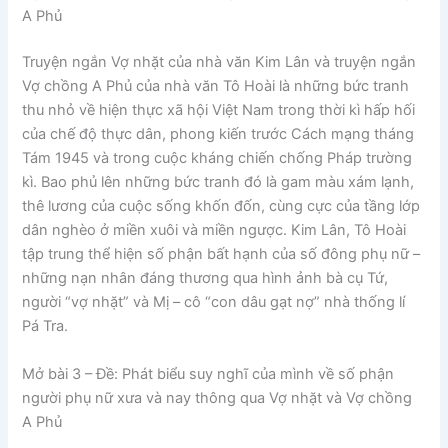
A Phủ
Truyện ngắn Vợ nhặt của nhà văn Kim Lân và truyện ngắn
Vợ chồng A Phủ của nhà văn Tô Hoài là những bức tranh
thu nhỏ về hiện thực xã hội Việt Nam trong thời kì hấp hối
của chế độ thực dân, phong kiến trước Cách mạng tháng
Tám 1945 và trong cuộc kháng chiến chống Pháp trường
kì. Bao phủ lên những bức tranh đó là gam màu xám lạnh,
thê lương của cuộc sống khốn đốn, cùng cực của tầng lớp
dân nghèo ở miền xuôi và miền ngược. Kim Lân, Tô Hoài
tập trung thể hiện số phận bất hạnh của số đông phụ nữ –
những nạn nhân đáng thương qua hình ảnh bà cụ Tứ,
người “vợ nhặt” và Mị – cô “con dâu gạt nợ” nhà thống lí
Pá Tra.
Mở bài 3
– Đề: Phát biểu suy nghĩ của mình về số phận
người phụ nữ xưa và nay thông qua Vợ nhặt và Vợ chồng
A Phủ