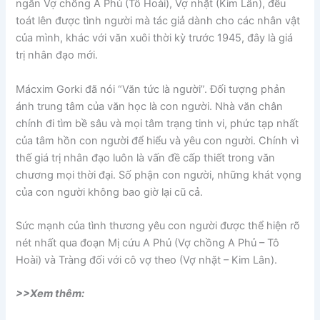
ngắn Vợ chồng A Phủ (Tô Hoài), Vợ nhặt (Kim Lân), đều
toát lên được tình người mà tác giả dành cho các nhân vật
của mình, khác với văn xuôi thời kỳ trước 1945, đây là giá
trị nhân đạo mới.
Mácxim Gorki đã nói “Văn tức là người”. Đối tượng phản
ánh trung tâm của văn học là con người. Nhà văn chân
chính đi tìm bề sâu và mọi tâm trạng tinh vi, phức tạp nhất
của tâm hồn con người để hiểu và yêu con người. Chính vì
thế giá trị nhân đạo luôn là vấn đề cấp thiết trong văn
chương mọi thời đại. Số phận con người, những khát vọng
của con người không bao giờ lại cũ cả.
Sức mạnh của tình thương yêu con người được thể hiện rõ
nét nhất qua đoạn Mị cứu A Phủ (Vợ chồng A Phủ – Tô
Hoài) và Tràng đối với cô vợ theo (Vợ nhặt – Kim Lân).
>>Xem thêm: