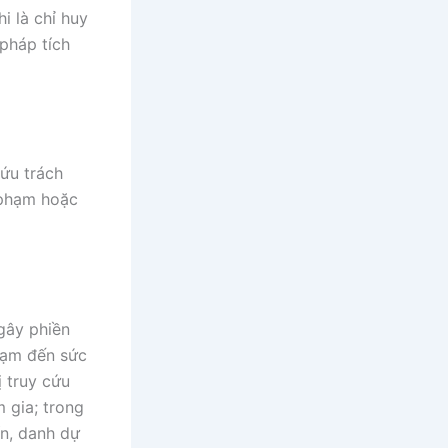
i là chỉ huy
pháp tích
ứu trách
i phạm hoặc
 gây phiền
hạm đến sức
 truy cứu
m gia; trong
ín, danh dự