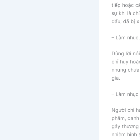
tiếp hoặc c
sự khi là ch
đấu; đã bị x
– Làm nhục,
Dùng lời nó
chỉ huy hoặ
nhưng chưa 
gia.
– Làm nhục 
Người chỉ h
phẩm, danh 
gây thương 
nhiệm hình 