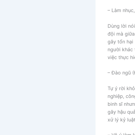
– Làm nhục,
Dùng lời nó
đội mà giữa
gây tổn hại
người khác 
việc thực h
– Đào ngũ (
Tự ý rời kh
nghiệp, côn
binh sĩ như
gây hậu quả
xử lý kỷ lu