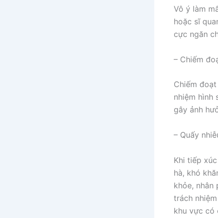
Vô ý làm mấ
hoặc sĩ qua
cực ngăn ch
– Chiếm đoạ
Chiếm đoạt 
nhiệm hình s
gây ảnh hưở
– Quấy nhiễ
Khi tiếp xú
hà, khó khă
khỏe, nhân 
trách nhiệm 
khu vực có 