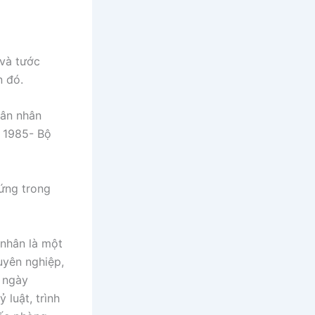
 và tước
n đó.
uân nhân
ự 1985- Bộ
đứng trong
 nhân là một
uyên nghiệp,
P ngày
luật, trình