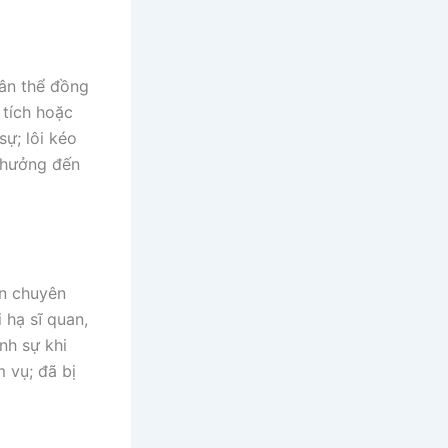
ân thể đồng
 tích hoặc
ự; lôi kéo
h hưởng đến
ân chuyên
 hạ sĩ quan,
nh sự khi
 vụ; đã bị