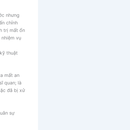
ước nhưng
ấn chỉnh
h trị mất ổn
h nhiệm vụ
kỹ thuật
ra mất an
sĩ quan; là
oặc đã bị xử
quân sự