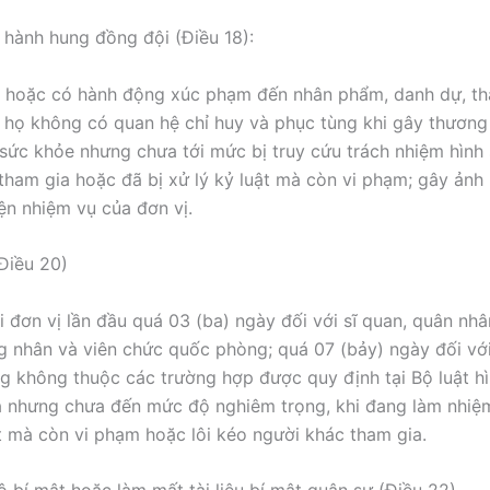
 hành hung đồng đội (Điều 18):
i hoặc có hành động xúc phạm đến nhân phẩm, danh dự, th
 họ không có quan hệ chỉ huy và phục tùng khi gây thương
 sức khỏe nhưng chưa tới mức bị truy cứu trách nhiệm hình s
tham gia hoặc đã bị xử lý kỷ luật mà còn vi phạm; gây ản
iện nhiệm vụ của đơn vị.
Điều 20)
ỏi đơn vị lần đầu quá 03 (ba) ngày đối với sĩ quan, quân nh
g nhân và viên chức quốc phòng; quá 07 (bảy) ngày đối với
ng không thuộc các trường hợp được quy định tại Bộ luật hì
 nhưng chưa đến mức độ nghiêm trọng, khi đang làm nhiệm
ật mà còn vi phạm hoặc lôi kéo người khác tham gia.