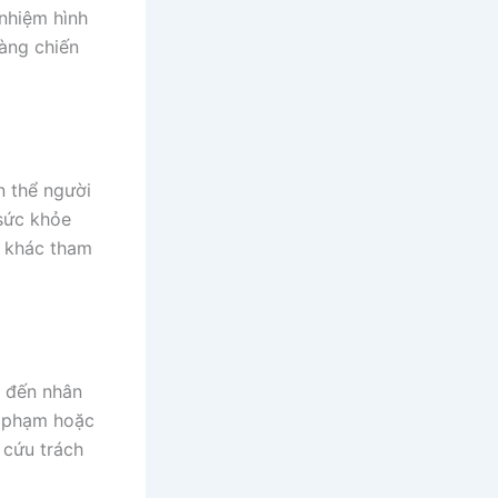
nhiệm hình
sàng chiến
n thể người
 sức khỏe
i khác tham
m đến nhân
i phạm hoặc
 cứu trách