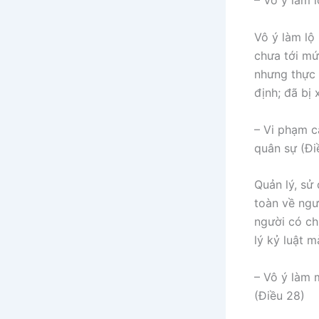
– Vô ý làm l
Vô ý làm lộ
chưa tới mứ
nhưng thực 
định; đã bị
– Vi phạm c
quân sự (Đi
Quản lý, sử 
toàn về ngườ
người có ch
lý kỷ luật 
– Vô ý làm 
(Điều 28)