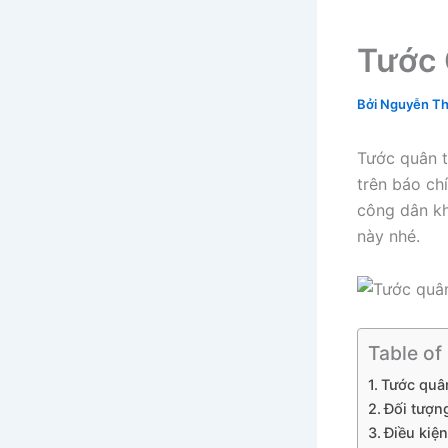
Tước 
Bởi
Nguyễn Th
Tước quân tị
trên báo ch
công dân kh
này nhé.
Table of
Tước quân
Đối tượn
Điều kiệ