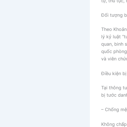
tự, thủ tục,
Đối tượng b
Theo Khoản 
lý kỷ luật “
quan, binh 
quốc phòng,
và viên chứ
Điều kiện b
Tại thông t
bị tước dan
– Chống mện
Không chấp 