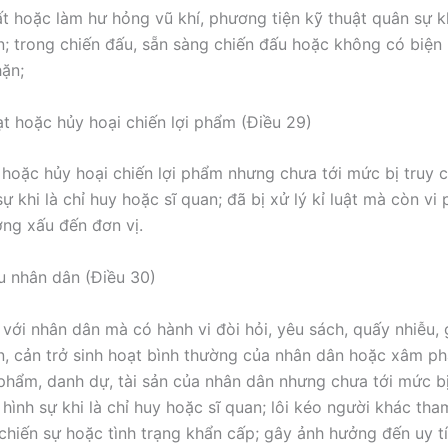
t hoặc làm hư hỏng vũ khí, phương tiện kỹ thuật quân sự kh
n; trong chiến đấu, sẵn sàng chiến đấu hoặc không có biện 
ặn;
t hoặc hủy hoại chiến lợi phẩm (Điều 29)
hoặc hủy hoại chiến lợi phẩm nhưng chưa tới mức bị truy c
ự khi là chỉ huy hoặc sĩ quan; đã bị xử lý kỉ luật mà còn v
ng xấu đến đơn vị.
u nhân dân (Điều 30)
c với nhân dân mà có hành vi đòi hỏi, yêu sách, quấy nhiễu,
n, cản trở sinh hoạt bình thường của nhân dân hoặc xâm p
phẩm, danh dự, tài sản của nhân dân nhưng chưa tới mức bị
hình sự khi là chỉ huy hoặc sĩ quan; lôi kéo người khác tha
chiến sự hoặc tình trạng khẩn cấp; gây ảnh hưởng đến uy t