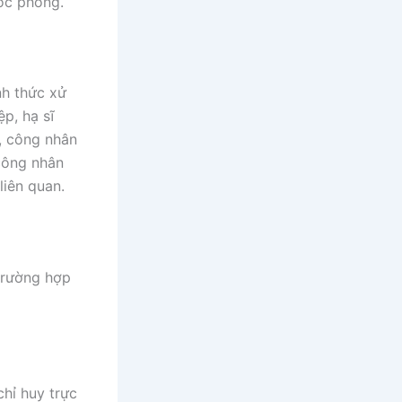
uốc phòng.
nh thức xử
p, hạ sĩ
, công nhân
công nhân
liên quan.
trường hợp
hỉ huy trực