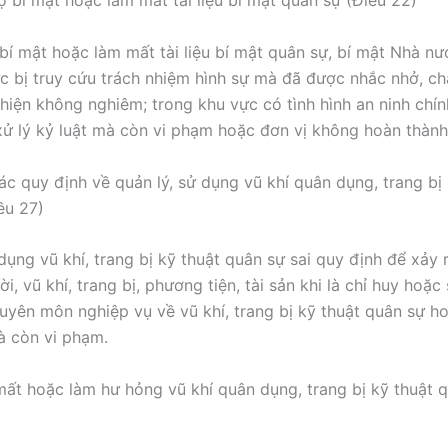
ộ bí mật hoặc làm mất tài liệu bí mật quân sự (Điều 22)
 bí mật hoặc làm mất tài liệu bí mật quân sự, bí mật Nhà n
c bị truy cứu trách nhiệm hình sự mà đã được nhắc nhở, ch
hiện không nghiêm; trong khu vực có tình hình an ninh chín
 xử lý kỷ luật mà còn vi phạm hoặc đơn vị không hoàn thàn
ác quy định về quản lý, sử dụng vũ khí quân dụng, trang bị 
ều 27)
dụng vũ khí, trang bị kỹ thuật quân sự sai quy định để xảy 
i, vũ khí, trang bị, phương tiện, tài sản khi là chỉ huy hoặc 
uyên môn nghiệp vụ về vũ khí, trang bị kỹ thuật quân sự h
mà còn vi phạm.
mất hoặc làm hư hỏng vũ khí quân dụng, trang bị kỹ thuật 