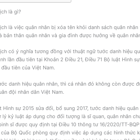
ch là gì?
ịch là việc quân nhân bị xóa tên khỏi danh sách quân nhân
à bản thân quân nhân và gia đình được hưởng về quân nhâ
ịch có ý nghĩa tương đồng với thuật ngữ tước danh hiệu q
nh lần đầu tiên tại Khoản 2 Điều 21, Điều 71 Bộ luật Hình s
ự đầu tiên của Việt Nam.
tước danh hiệu quân nhân, thì cá nhân đó không còn được 
ân đội nhân dân Việt Nam.
t Hình sự 2015 sửa đổi, bổ sung 2017, tước danh hiệu quân
ử lý kỷ luật áp dụng cho đối tượng là sĩ quan, quân nhân ch
 binh sĩ được quy định tại Điều 10 thông tư 16/2020/TT-BQ
của Bộ Quốc phòng quy định việc áp dụng các hình thức kỷ 