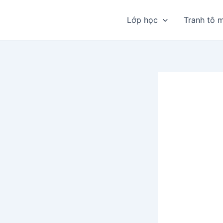
Nhảy
tới
Lớp học
Tranh tô 
nội
dung