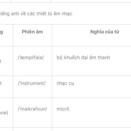
tiếng anh về các thiết bị âm nhạc
ng
Phiên âm
Nghĩa của từ
/’æmplifaiə/
bộ khuếch đại âm thanh
)
t
/’instrumənt/
nhạc cụ
/’maikrəfoun/
micrô
one)