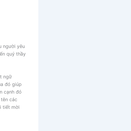
u người yêu
đến quý thầy
t ngữ
ua đó giúp
ên cạnh đó
 tên các
 tiết mời