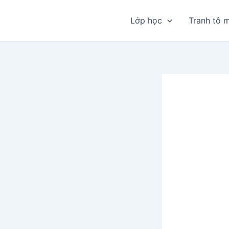
Nhảy
tới
Lớp học
Tranh tô 
nội
dung