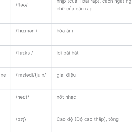
nhịp (của 1 bài rap), cách ngắt ng
/fləʊ/
chữ của câu rap
/ˈhɑːməni/
hòa âm
/ˈlɪrɪks /
lời bài hát
une
/ˈmɛlədi/tjuːn/
giai điệu
/nəʊt/
nốt nhạc
/pɪʧ/
Cao độ (Độ cao thấp), tông