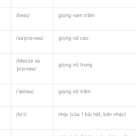
/beɪs/
giọng nam trầm
/səˈprɑːnəʊ/
giọng nữ cao
/Mezze sə
giọng nữ trung
ˈprɑːnəʊ/
/ˈæltəʊ/
giọng nữ trầm
/biːt/
nhịp (của 1 bài hát, bản nhạc)