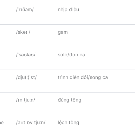
/ˈrɪðəm/
nhịp điệu
/skeɪl/
gam
/ˈsəʊləʊ/
solo/đơn ca
/dju(ː)ˈɛt/
trình diễn đôi/song ca
/ɪn tjuːn/
đúng tông
ne
/aʊt ɒv tjuːn/
lệch tông