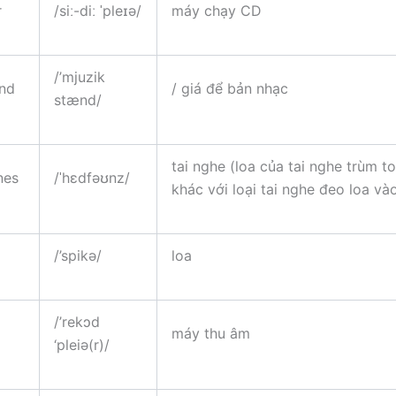
r
/siː-diː ˈpleɪə/
máy chạy CD
/’mjuzik
and
/ giá để bản nhạc
stænd/
tai nghe (loa của tai nghe trùm to
nes
/ˈhɛdfəʊnz/
khác với loại tai nghe đeo loa vào
/’spikə/
loa
/’rekɔd
máy thu âm
‘pleiə(r)/