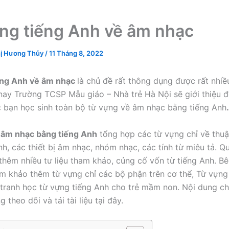
ng tiếng Anh về âm nhạc
ị Hương Thủy
/
11 Tháng 8, 2022
ếng Anh về âm nhạc
là chủ đề rất thông dụng được rất nhiề
nay Trường TCSP Mẫu giáo – Nhà trẻ Hà Nội sẽ giới thiệu 
 bạn học sinh toàn bộ từ vựng về âm nhạc bằng tiếng Anh
.
 âm nhạc bằng tiếng Anh
tổng hợp các từ vựng chỉ về thuậ
h, các thiết bị âm nhạc, nhóm nhạc, các tính từ miêu tả. Q
thêm nhiều tư liệu tham khảo, củng cố vốn từ tiếng Anh. B
m khảo thêm từ vựng chỉ các bộ phận trên cơ thể, Từ vựng
 tranh học từ vựng tiếng Anh cho trẻ mầm non. Nội dung chi
 theo dõi và tải tài liệu tại đây.