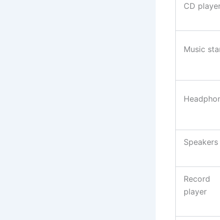
CD playe
Music st
Headpho
Speakers
Record
player