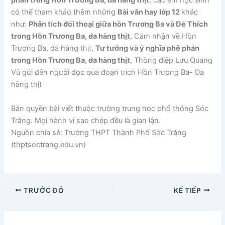
phán trong Hồn Trương Ba, da hàng thịt
, các em học sinh
có thể tham khảo thêm những
Bài văn hay lớp 12
khác
như:
Phân tích đối thoại giữa hồn Trương Ba và Đế Thích
trong Hồn Trương Ba, da hàng thịt
, Cảm nhận về Hồn
Trương Ba, da hàng thịt,
Tư tưởng và ý nghĩa phê phán
trong Hồn Trương Ba, da hàng thịt
, Thông điệp Lưu Quang
Vũ gửi đến người đọc qua đoạn trích Hồn Trương Ba- Da
hàng thịt
Bản quyền bài viết thuộc trường trung học phổ thông Sóc
Trăng. Mọi hành vi sao chép đều là gian lận.
Nguồn chia sẻ: Trường THPT Thành Phố Sóc Trăng
(thptsoctrang.edu.vn)
TRƯỚC ĐÓ
KẾ TIẾP