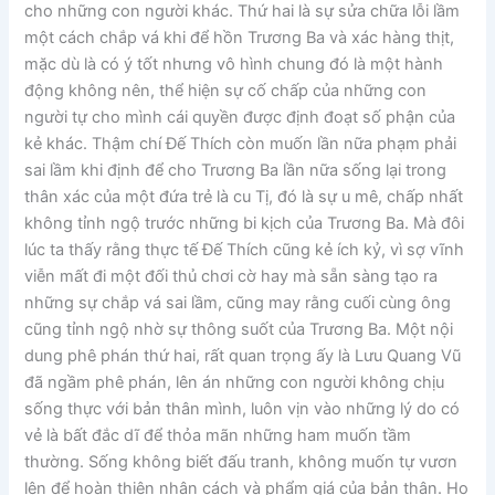
cho những con người khác. Thứ hai là sự sửa chữa lỗi lầm
một cách chắp vá khi để hồn Trương Ba và xác hàng thịt,
mặc dù là có ý tốt nhưng vô hình chung đó là một hành
động không nên, thể hiện sự cố chấp của những con
người tự cho mình cái quyền được định đoạt số phận của
kẻ khác. Thậm chí Đế Thích còn muốn lần nữa phạm phải
sai lầm khi định để cho Trương Ba lần nữa sống lại trong
thân xác của một đứa trẻ là cu Tị, đó là sự u mê, chấp nhất
không tỉnh ngộ trước những bi kịch của Trương Ba. Mà đôi
lúc ta thấy rằng thực tế Đế Thích cũng kẻ ích kỷ, vì sợ vĩnh
viễn mất đi một đối thủ chơi cờ hay mà sẵn sàng tạo ra
những sự chắp vá sai lầm, cũng may rằng cuối cùng ông
cũng tỉnh ngộ nhờ sự thông suốt của Trương Ba. Một nội
dung phê phán thứ hai, rất quan trọng ấy là Lưu Quang Vũ
đã ngầm phê phán, lên án những con người không chịu
sống thực với bản thân mình, luôn vịn vào những lý do có
vẻ là bất đắc dĩ để thỏa mãn những ham muốn tầm
thường. Sống không biết đấu tranh, không muốn tự vươn
lên để hoàn thiện nhân cách và phẩm giá của bản thân. Họ