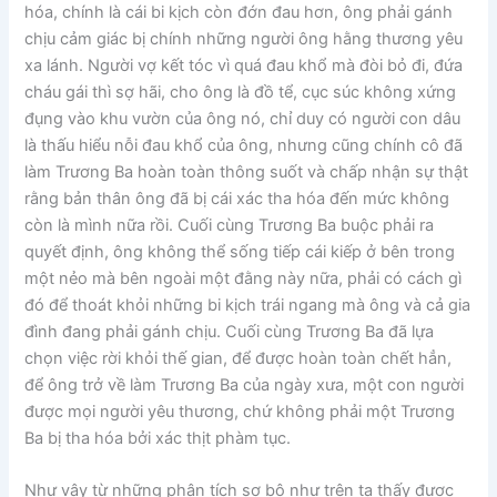
hóa, chính là cái bi kịch còn đớn đau hơn, ông phải gánh
chịu cảm giác bị chính những người ông hằng thương yêu
xa lánh. Người vợ kết tóc vì quá đau khổ mà đòi bỏ đi, đứa
cháu gái thì sợ hãi, cho ông là đồ tể, cục súc không xứng
đụng vào khu vườn của ông nó, chỉ duy có người con dâu
là thấu hiểu nỗi đau khổ của ông, nhưng cũng chính cô đã
làm Trương Ba hoàn toàn thông suốt và chấp nhận sự thật
rằng bản thân ông đã bị cái xác tha hóa đến mức không
còn là mình nữa rồi. Cuối cùng Trương Ba buộc phải ra
quyết định, ông không thể sống tiếp cái kiếp ở bên trong
một nẻo mà bên ngoài một đằng này nữa, phải có cách gì
đó để thoát khỏi những bi kịch trái ngang mà ông và cả gia
đình đang phải gánh chịu. Cuối cùng Trương Ba đã lựa
chọn việc rời khỏi thế gian, để được hoàn toàn chết hẳn,
để ông trở về làm Trương Ba của ngày xưa, một con người
được mọi người yêu thương, chứ không phải một Trương
Ba bị tha hóa bởi xác thịt phàm tục.
Như vậy từ những phân tích sơ bộ như trên ta thấy được