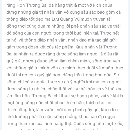
rằng Hồn Trương Ba, da hàng thịt là một vở kịch chứa
đựng những giá trị nhân văn vô cùng sâu sắc bao gồm cả
thông điệp tốt đẹp mà Lưu Quang Vũ muốn truyền tải,
đồng thời cũng đưa ra những lời phê phán sâu sắc về thái
độ sống của con người trong thời buổi hiện tại. Trước hết
ta nói về thông điệp nhân văn, nhân đạo mà tác giả gửi
gắm trong đoạn kết của tác phẩm. Qua nhân vật Trương
Ba, ta nhận ra được rằng được sống làm người là điều rất
quý giá, nhưng được sống làm chính mình, sống trọn vẹn
với những giá trị mình vốn có mình theo đuổi và muốn theo
đuổi thì nó còn quý giá hơn, đáng trân trọng hơn nữa. Sự
sống chỉ có ý nghĩa, thực sự có ý nghĩa khi mà con người
được sống tự nhiên, chân thật với sự hài hòa cả về thể xác
lẫn tâm hồn. Trương Ba chỉ thực sự hạnh phúc, vui vẻ khi là
một ông nông dân chất phác, hiền hậu, thích chơi cờ,
thích uống trà, làm vườn, với dáng hình gầy gò, khéo léo
chứ không phải là cuộc sống chẳng khác nào địa ngục
trong thân xác của anh hàng thịt. Cuộc sống hồn một kiểu,