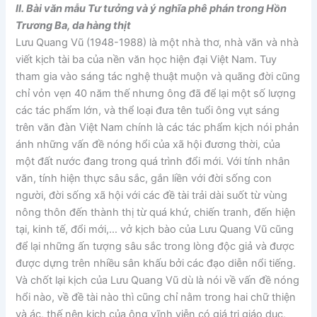
II. Bài văn mẫu Tư tưởng và ý nghĩa phê phán trong Hồn
Trương Ba, da hàng thịt
Lưu Quang Vũ (1948-1988) là một nhà thơ, nhà văn và nhà
viết kịch tài ba của nền văn học hiện đại Việt Nam. Tuy
tham gia vào sáng tác nghệ thuật muộn và quãng đời cũng
chỉ vỏn vẹn 40 năm thế nhưng ông đã để lại một số lượng
các tác phẩm lớn, và thể loại đưa tên tuổi ông vụt sáng
trên văn đàn Việt Nam chính là các tác phẩm kịch nói phản
ánh những vấn đề nóng hổi của xã hội đương thời, của
một đất nước đang trong quá trình đổi mới. Với tính nhân
văn, tính hiện thực sâu sắc, gắn liền với đời sống con
người, đời sống xã hội với các đề tài trải dài suốt từ vùng
nông thôn đến thành thị từ quá khứ, chiến tranh, đến hiện
tại, kinh tế, đổi mới,… vở kịch bào của Lưu Quang Vũ cũng
để lại những ấn tượng sâu sắc trong lòng độc giả và được
được dựng trên nhiều sân khấu bởi các đạo diễn nổi tiếng.
Và chốt lại kịch của Lưu Quang Vũ dù là nói về vấn đề nóng
hổi nào, về đề tài nào thì cũng chỉ nằm trong hai chữ thiện
và ác, thế nên kịch của ông vĩnh viễn có giá trị giáo dục,