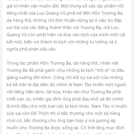
giá trị nhân văn muôn đời. Một trong số các tác phẩm nổi
tiếng nhất của Lưu Quang Vũ phải kể đến Hồn Trương Ba,
da hàng thịt, không chỉ đơn thuần dừng lại ở việc bù đắp
sai trái của các đấng thánh thần với Trương Ba, mà Lưu
Quang Vũ còn phát hiện và đưa vào kịch của mình một cái
kết mới, biến nó thành bi kịch với những tư tưởng và ý
nghĩa phê phán sâu sắc.
Trong tác phẩm Hồn Trương Ba, da hàng thịt, nhân vật
Trương Ba đã phải gánh chịu những bi kịch “trời ơi” từ đâu
giáng xuống đời mình. Cũng chỉ bởi sự sai sót của những
kẻ bề trên là đại diện đó chính là Nam Tào khiến một người
nổi tiếng hiền lành, tài hoa, khéo léo như Trương Ba phải
chết oan ức, khiến gia đình ông phải đau khổ và đó chính
là khởi đầu cho một loạt các bi kịch khác. Nam Tào vì muốn
sửa sai còn Đế Thích thì vì tiếc thương cho một tài năng
chơi cờ, tiếc thương cho ông bạn hợp ý mà gượng ép
muốn cho Trương Ba được sống lại. Có thể rằng mục đích