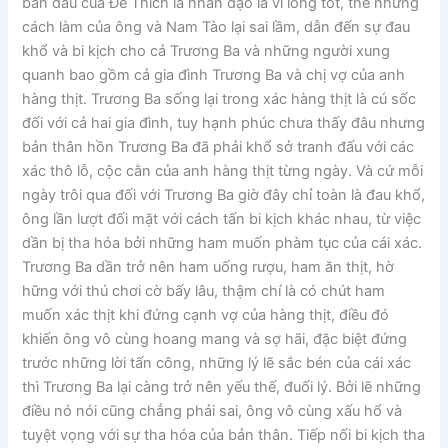
ban đầu của Đế Thích là nhân đạo là vì lòng tốt, thế nhưng
cách làm của ông và Nam Tào lại sai lầm, dẫn đến sự đau
khổ và bi kịch cho cả Trương Ba và những người xung
quanh bao gồm cả gia đình Trương Ba và chị vợ của anh
hàng thịt. Trương Ba sống lại trong xác hàng thịt là cú sốc
đối với cả hai gia đình, tuy hạnh phúc chưa thấy đâu nhưng
bản thân hồn Trương Ba đã phải khổ sở tranh đấu với các
xác thô lỗ, cộc cằn của anh hàng thịt từng ngày. Và cứ mỗi
ngày trôi qua đối với Trương Ba giờ đây chỉ toàn là đau khổ,
ông lần lượt đối mặt với cách tấn bi kịch khác nhau, từ việc
dần bị tha hóa bởi những ham muốn phàm tục của cái xác.
Trương Ba dần trở nên ham uống rượu, ham ăn thịt, hờ
hững với thú chơi cờ bấy lâu, thậm chí là có chút ham
muốn xác thịt khi đứng cạnh vợ của hàng thịt, điều đó
khiến ông vô cùng hoang mang và sợ hãi, đặc biệt đứng
trước những lời tấn công, những lý lẽ sắc bén của cái xác
thì Trương Ba lại càng trở nên yếu thế, đuối lý. Bởi lẽ những
điều nó nói cũng chẳng phải sai, ông vô cùng xấu hổ và
tuyệt vọng với sự tha hóa của bản thân. Tiếp nối bi kịch tha