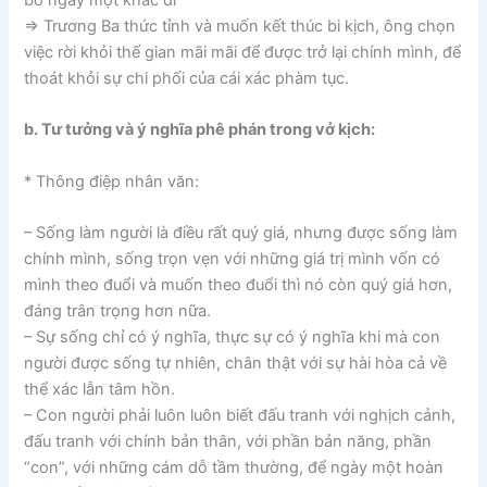
bố ngày một khác đi
=> Trương Ba thức tỉnh và muốn kết thúc bi kịch, ông chọn
việc rời khỏi thế gian mãi mãi để được trở lại chính mình, để
thoát khỏi sự chi phối của cái xác phàm tục.
b. Tư tưởng và ý nghĩa phê phán trong vở kịch:
* Thông điệp nhân văn:
– Sống làm người là điều rất quý giá, nhưng được sống làm
chính mình, sống trọn vẹn với những giá trị mình vốn có
mình theo đuổi và muốn theo đuổi thì nó còn quý giá hơn,
đáng trân trọng hơn nữa.
– Sự sống chỉ có ý nghĩa, thực sự có ý nghĩa khi mà con
người được sống tự nhiên, chân thật với sự hài hòa cả về
thể xác lẫn tâm hồn.
– Con người phải luôn luôn biết đấu tranh với nghịch cảnh,
đấu tranh với chính bản thân, với phần bản năng, phần
“con”, với những cám dỗ tầm thường, để ngày một hoàn