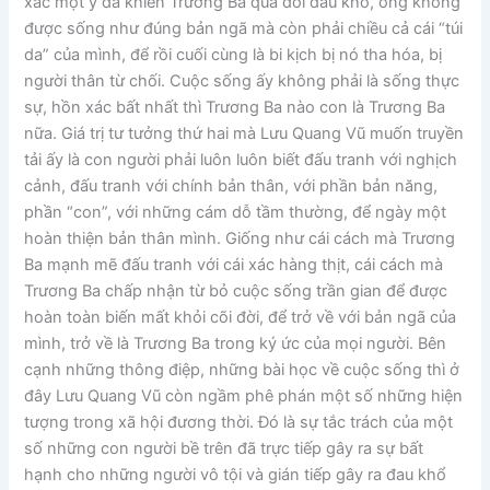
xác một ý đã khiến Trương Ba quá đỗi đau khổ, ông không
được sống như đúng bản ngã mà còn phải chiều cả cái “túi
da” của mình, để rồi cuối cùng là bi kịch bị nó tha hóa, bị
người thân từ chối. Cuộc sống ấy không phải là sống thực
sự, hồn xác bất nhất thì Trương Ba nào con là Trương Ba
nữa. Giá trị tư tưởng thứ hai mà Lưu Quang Vũ muốn truyền
tải ấy là con người phải luôn luôn biết đấu tranh với nghịch
cảnh, đấu tranh với chính bản thân, với phần bản năng,
phần “con”, với những cám dỗ tầm thường, để ngày một
hoàn thiện bản thân mình. Giống như cái cách mà Trương
Ba mạnh mẽ đấu tranh với cái xác hàng thịt, cái cách mà
Trương Ba chấp nhận từ bỏ cuộc sống trần gian để được
hoàn toàn biến mất khỏi cõi đời, để trở về với bản ngã của
mình, trở về là Trương Ba trong ký ức của mọi người. Bên
cạnh những thông điệp, những bài học về cuộc sống thì ở
đây Lưu Quang Vũ còn ngầm phê phán một số những hiện
tượng trong xã hội đương thời. Đó là sự tắc trách của một
số những con người bề trên đã trực tiếp gây ra sự bất
hạnh cho những người vô tội và gián tiếp gây ra đau khổ