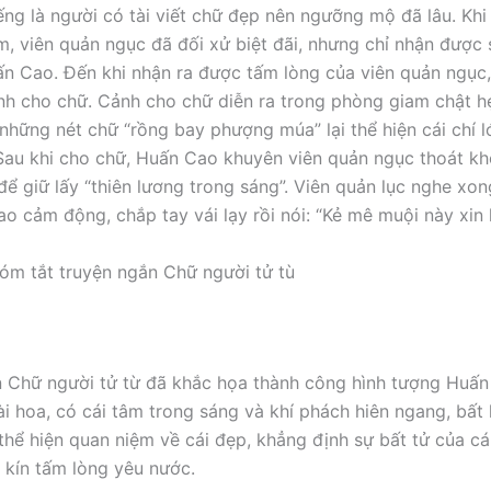
ếng là người có tài viết chữ đẹp nên ngưỡng mộ đã lâu. Khi 
am, viên quản ngục đã đối xử biệt đãi, nhưng chỉ nhận được 
n Cao. Đến khi nhận ra được tấm lòng của viên quản ngục
nh cho chữ. Cảnh cho chữ diễn ra trong phòng giam chật hẹ
những nét chữ “rồng bay phượng múa” lại thể hiện cái chí 
Sau khi cho chữ, Huấn Cao khuyên viên quản ngục thoát kh
để giữ lấy “thiên lương trong sáng”. Viên quản lục nghe xon
o cảm động, chắp tay vái lạy rồi nói: “Kẻ mê muội này xin l
m tắt truyện ngắn Chữ người tử tù
 Chữ người tử từ đã khắc họa thành công hình tượng Huấ
ài hoa, có cái tâm trong sáng và khí phách hiên ngang, bất
thể hiện quan niệm về cái đẹp, khẳng định sự bất tử của cá
 kín tấm lòng yêu nước.