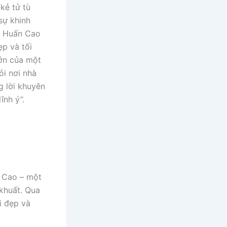
kẻ tử tù
sự khinh
, Huấn Cao
p và tối
lớn của một
ỏi nơi nhà
g lời khuyên
ĩnh ý”.
n Cao – một
 khuất. Qua
i đẹp và