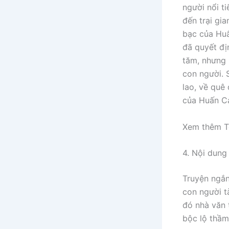
người nổi ti
đến trại gi
bạc của Huấ
đã quyết đị
tăm, nhưng 
con người. 
lao, về quê 
của Huấn Ca
Xem thêm Tó
4. Nội dung
Truyện ngắn
con người t
đó nhà văn 
bộc lộ thầm