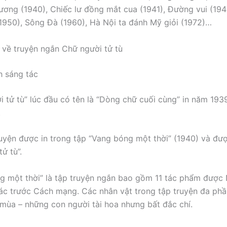
ương (1940), Chiếc lư đồng mắt cua (1941), Đường vui (194
(1950), Sông Đà (1960), Hà Nội ta đánh Mỹ giỏi (1972)…
ệu về truyện ngắn Chữ người tử tù
h sáng tác
i tử tù” lúc đầu có tên là “Dòng chữ cuối cùng” in năm 1939
.
ruyện được in trong tập “Vang bóng một thời” (1940) và đượ
ử tù”.
g một thời” là tập truyện ngắn bao gồm 11 tác phẩm được
ác trước Cách mạng. Các nhân vật trong tập truyện đa phầ
 mùa – những con người tài hoa nhưng bất đắc chí.