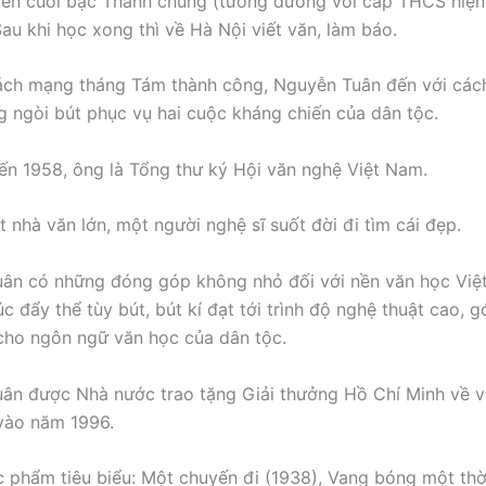
ến cuối bậc Thành chung (tương đương với cấp THCS hiện
au khi học xong thì về Hà Nội viết văn, làm báo.
ách mạng tháng Tám thành công, Nguyễn Tuân đến với các
 ngòi bút phục vụ hai cuộc kháng chiến của dân tộc.
ến 1958, ông là Tổng thư ký Hội văn nghệ Việt Nam.
t nhà văn lớn, một người nghệ sĩ suốt đời đi tìm cái đẹp.
ân có những đóng góp không nhỏ đối với nền văn học Việ
úc đẩy thể tùy bút, bút kí đạt tới trình độ nghệ thuật cao, 
ho ngôn ngữ văn học của dân tộc.
ân được Nhà nước trao tặng Giải thưởng Hồ Chí Minh về 
vào năm 1996.
c phẩm tiêu biểu: Một chuyến đi (1938), Vang bóng một thờ