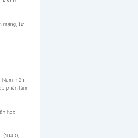
 nay) ở
h mạng, tự
t Nam hiện
góp phần làm
văn học
i (1940),