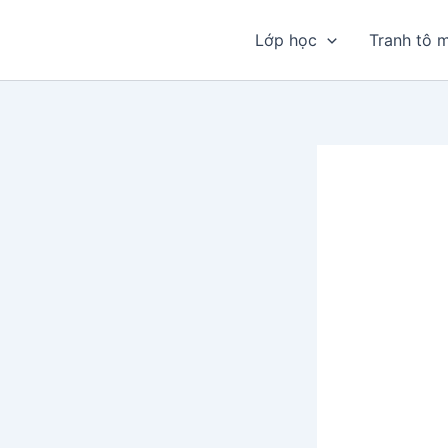
Nhảy
tới
Lớp học
Tranh tô 
nội
dung