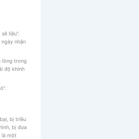
sẽ liệu”.
c ngày nhận
 lòng trong
ái độ khinh
ó”.
ại, bị triều
hình, bị đưa
 là một