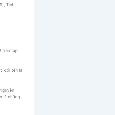
9), Tình
 trên tạp
c đổi tên là
 Nguyễn
n là những