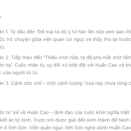
:
n 1. Từ đầu đến “Để mai ta dò ý tứ hắn lần nữa xem sao rồi 
ộc trò chuyện giữa viên quan coi ngục và thầy thơ lại trướ
tù.
ần 2. Tiếp theo đến “Thiếu chút nữa, ta đã phụ mất một tấm
ên hạ”. Cuộc nhận tù, sự đối xử biệt đãi với Huấn Cao và th
 của người tử tù.
ần 3. Cảnh cho chữ – một cảnh tượng “xưa nay chưa từng c
tử tù” kể về Huấn Cao – lãnh đạo của cuộc khởi nghĩa thất b
kết án tử hình. Trước khi được giải đến kinh thành để hành 
am ở tỉnh Sơn. Viên quản ngục tỉnh Sơn nghe danh Huấn Cao