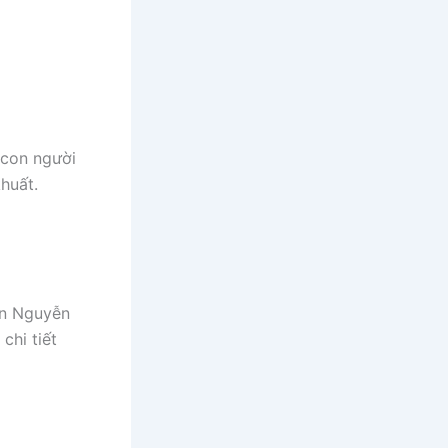
 con người
khuất.
ăn Nguyễn
chi tiết