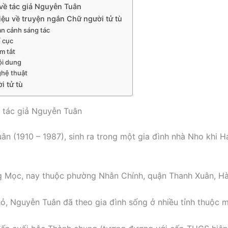
t về tác giả Nguyễn Tuân
thiệu về truyện ngắn Chữ người tử tù
àn cảnh sáng tác
ố cục
m tắt
ội dung
ghệ thuật
i tử tù
về tác giả Nguyễn Tuân
ân (1910 – 1987), sinh ra trong một gia đình nhà Nho khi 
g Mọc, nay thuộc phường Nhân Chính, quận Thanh Xuân, Hà
hỏ, Nguyễn Tuân đã theo gia đình sống ở nhiều tỉnh thuộc m