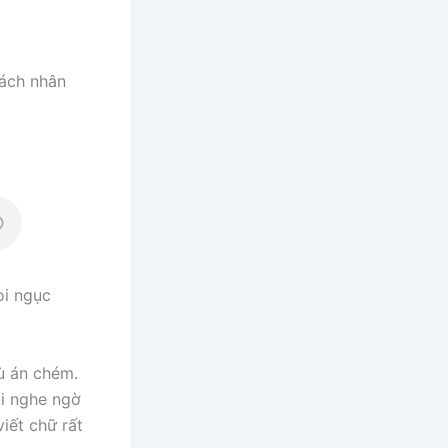
cách nhân
oi ngục
tù án chém.
ôi nghe ngờ
iết chữ rất