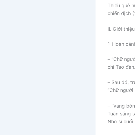
Thiếu quê h
chiến dịch 
II. Giới thi
1. Hoàn cản
– “Chữ ngườ
chí Tao đàn
– Sau đó, t
“Chữ người t
– “Vang bón
Tuân sáng t
Nho sĩ cuối