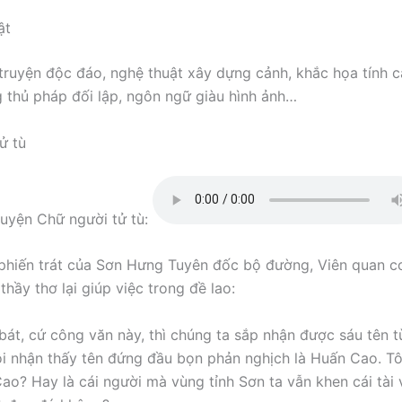
ật
truyện độc đáo, nghệ thuật xây dựng cảnh, khắc họa tính 
g thủ pháp đối lập, ngôn ngữ giàu hình ảnh…
ử tù
uyện Chữ người tử tù:
hiến trát của Sơn Hưng Tuyên đốc bộ đường, Viên quan c
 thầy thơ lại giúp việc trong đề lao:
 bát, cứ công văn này, thì chúng ta sắp nhận được sáu tên 
ôi nhận thấy tên đứng đầu bọn phản nghịch là Huấn Cao. T
ao? Hay là cái người mà vùng tỉnh Sơn ta vẫn khen cái tài v