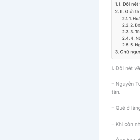
I. Đôi né
II. Giới 
1. Ho
2. B
3. Tó
4. N
5. N
Chữ ngườ
I. Đôi nét 
– Nguyễn Tu
tàn.
– Quê ở làn
– Khi còn n