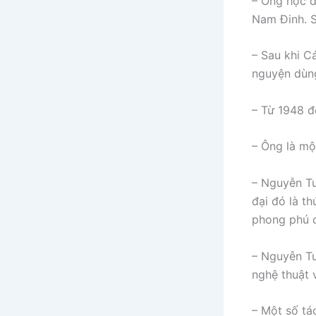
– Ông học đ
Nam Đinh. S
– Sau khi C
nguyện dùng
– Từ 1948 đ
– Ông là mộ
– Nguyễn Tu
đại đó là th
phong phú c
– Nguyễn Tu
nghệ thuật 
– Một số tá