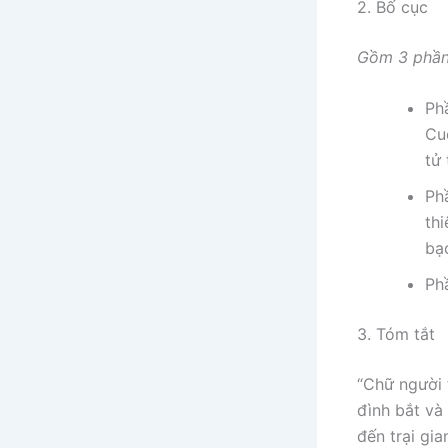
2. Bố cục
Gồm 3 phần
Phầ
Cu
tử 
Ph
thi
bạc
Ph
3. Tóm tắt
“Chữ người 
đình bắt và 
đến trại gi