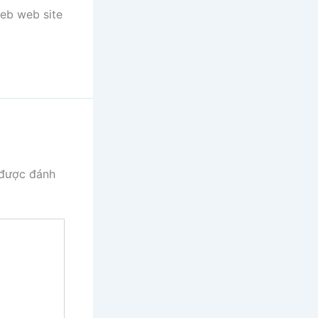
web web site
 được đánh