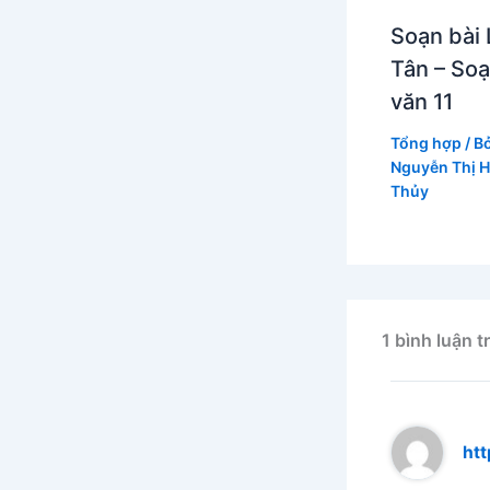
Soạn bài 
Tân – So
văn 11
Tổng hợp
/ B
Nguyễn Thị 
Thủy
1 bình luận t
htt