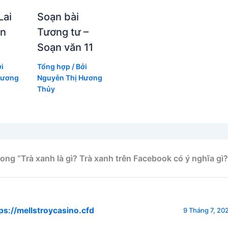
Lai
Soạn bài
ạn
Tương tư –
Soạn văn 11
ởi
Tổng hợp
/ Bởi
Hương
Nguyễn Thị Hương
Thủy
rong “Trà xanh là gì? Trà xanh trên Facebook có ý nghĩa gì?
ps://mellstroycasino.cfd
9 Tháng 7, 202