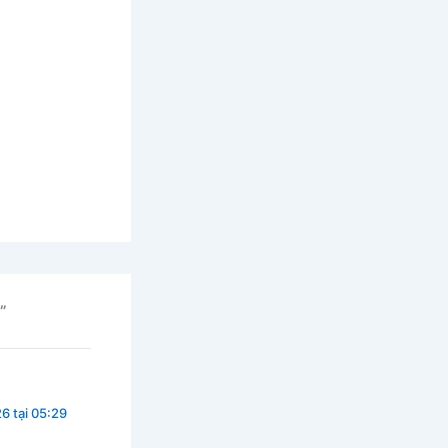
”
6 tại 05:29