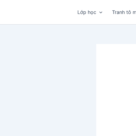
Nhảy
tới
Lớp học
Tranh tô 
nội
dung