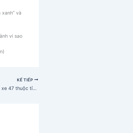
à xanh” và
ành vi sao
n)
KẾ TIẾP
47 ở đâu? Biển số xe 47 thuộc tỉnh nào?