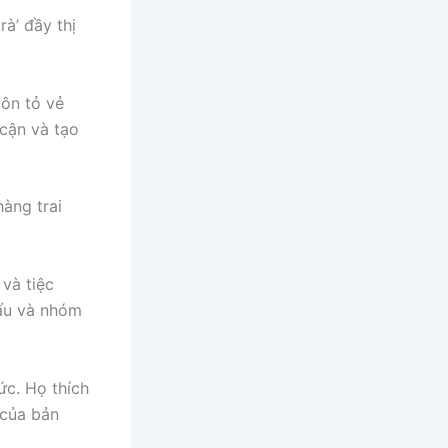
rà’ đầy thị
ôn tỏ vẻ
 cận và tạo
hàng trai
 và tiệc
xấu và nhóm
hức. Họ thích
 của bản