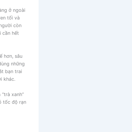
àng ở ngoài
en tối và
 người còn
i cần hết
ế hơn, sâu
 dùng những
t bạn trai
i khác.
 “trà xanh”
ó tốc độ rạn