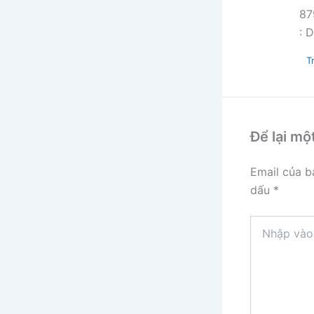
87
: 
Tr
Để lại mộ
Email của b
dấu
*
Nhập
vào
đây...