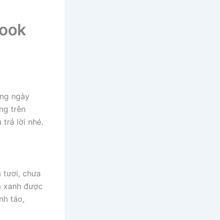
book
ong ngày
ng trên
trả lời nhé.
 tươi, chưa
à xanh được
nh táo,