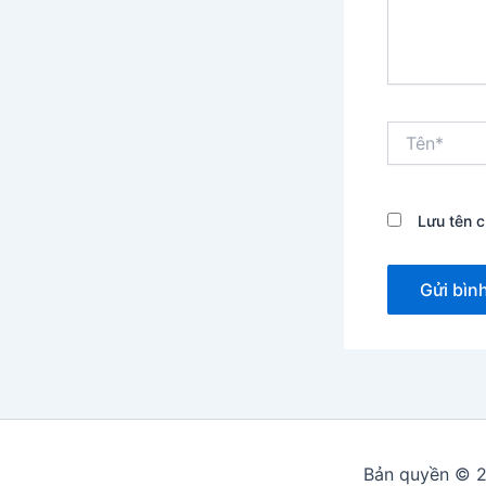
Tên*
Lưu tên c
Bản quyền © 