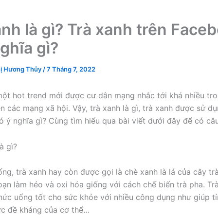
anh là gì? Trà xanh trên Face
ghĩa gì?
ị Hương Thủy
/
7 Tháng 7, 2022
một hot trend mới được cư dân mạng nhắc tới khá nhiều tr
n các mạng xã hội. Vậy, trà xanh là gì, trà xanh được sử dụ
 ý nghĩa gì? Cùng tìm hiểu qua bài viết dưới đây để có câu 
ống, trà xanh hay còn được gọi là chè xanh là lá của cây trà
ạn làm héo và oxi hóa giống với cách chế biến trà pha. Tr
thức uống tốt cho sức khỏe với nhiều công dụng như giúp tỉ
ức đề kháng của cơ thể…