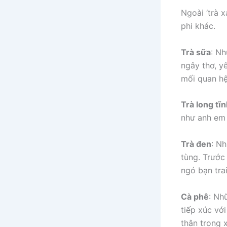
Ngoài ‘trà x
phi khác.
Trà sữa
: Nh
ngây thơ, y
mối quan hệ 
Trà long tĩ
như anh em 
Trà đen
: Nh
tùng. Trước 
ngó bạn tra
Cà phê
: Nh
tiếp xúc vớ
thân trong x