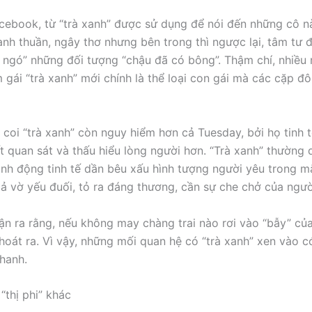
cebook, từ “trà xanh” được sử dụng để nói đến những cô n
anh thuần, ngây thơ nhưng bên trong thì ngược lại, tâm tư đ
 ngó” những đối tượng “chậu đã có bông”. Thậm chí, nhiều
 gái “trà xanh” mới chính là thể loại con gái mà các cặp đô
 coi “trà xanh” còn nguy hiểm hơn cả Tuesday, bởi họ tinh t
ết quan sát và thấu hiểu lòng người hơn. “Trà xanh” thường
hành động tinh tế dần bêu xấu hình tượng người yêu trong mắ
iả vờ yếu đuối, tỏ ra đáng thương, cần sự che chở của ngườ
ận ra rằng, nếu không may chàng trai nào rơi vào “bẫy” của
thoát ra. Vì vậy, những mối quan hệ có “trà xanh” xen vào c
nhanh.
 “thị phi” khác