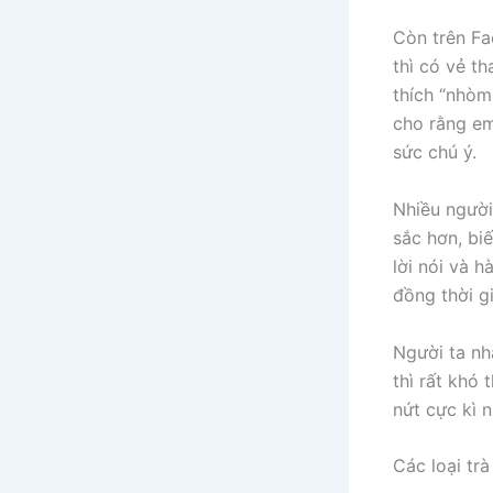
Còn trên Fa
thì có vẻ th
thích “nhòm
cho rằng em
sức chú ý.
Nhiều người
sắc hơn, bi
lời nói và 
đồng thời g
Người ta nh
thì rất khó 
nứt cực kì 
Các loại trà