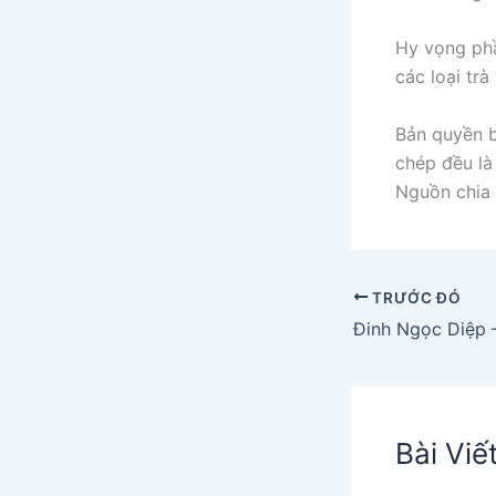
Hy vọng phần
các loại trà
Bản quyền b
chép đều là 
Nguồn chia 
TRƯỚC ĐÓ
Bài Viế