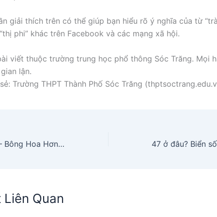
 giải thích trên có thể giúp bạn hiểu rõ ý nghĩa của từ “tr
 “thị phi” khác trên Facebook và các mạng xã hội.
ài viết thuộc trường trung học phổ thông Sóc Trăng. Mọi h
gian lận.
sẻ: Trường THPT Thành Phố Sóc Trăng (thptsoctrang.edu.v
Đinh Ngọc Diệp – Bông Hoa Hơn Một Thập Kỷ Vẫn Còn Tỏa Hương
t Liên Quan