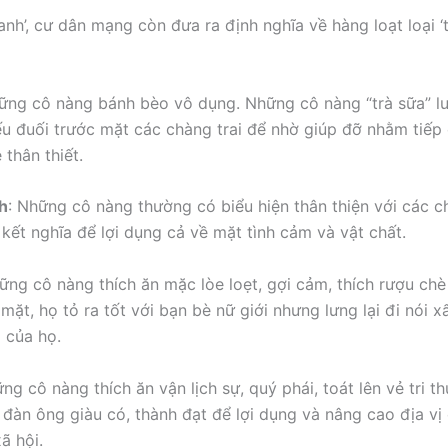
anh’, cư dân mạng còn đưa ra định nghĩa về hàng loạt loại ‘t
ững cô nàng bánh bèo vô dụng. Những cô nàng “trà sữa” lu
ếu đuối trước mặt các chàng trai để nhờ giúp đỡ nhằm tiếp
thân thiết.
nh
: Những cô nàng thường có biểu hiện thân thiện với các c
kết nghĩa để lợi dụng cả về mặt tình cảm và vật chất.
ững cô nàng thích ăn mặc lòe loẹt, gợi cảm, thích rượu chè
mặt, họ tỏ ra tốt với bạn bè nữ giới nhưng lưng lại đi nói 
i của họ.
ững cô nàng thích ăn vận lịch sự, quý phái, toát lên vẻ tri t
i đàn ông giàu có, thành đạt để lợi dụng và nâng cao địa vị
ã hội.