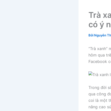
Trà x
có ý n
Bởi
Nguyễn Th
“Trà xanh” 
hôm qua trê
Facebook có
Trong đời s
qua công đo
coi là một 
nâng cao s