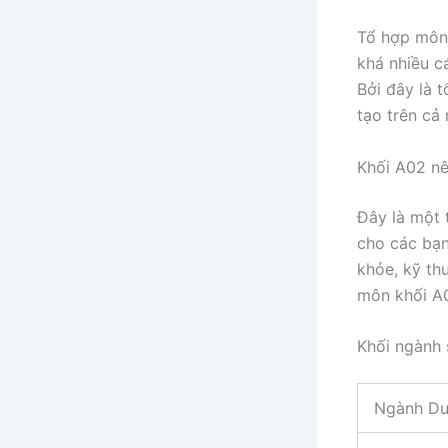
Tổ hợp môn 
khá nhiều c
Bởi đây là 
tạo trên cả
Khối A02 nê
Đây là một 
cho các bạn
khỏe, kỹ th
môn khối A
Khối ngành
Ngành Dư