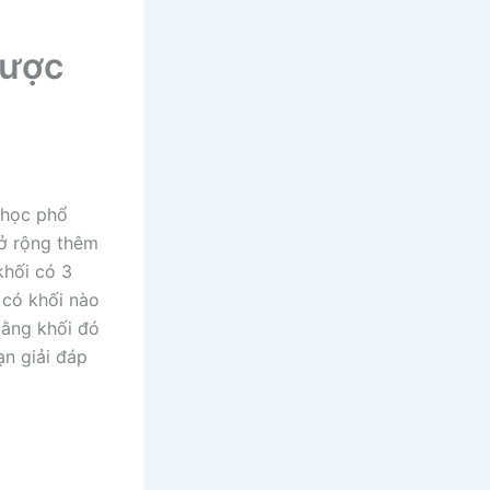
được
 học phổ
mở rộng thêm
khối có 3
 có khối nào
bằng khối đó
ạn giải đáp