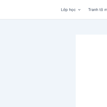
Nhảy
tới
Lớp học
Tranh tô 
nội
dung