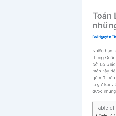
Toán 
những
Bởi
Nguyễn Th
Nhiều bạn h
thông Quốc 
bởi Bộ Giáo
môn này để 
gồm 3 môn n
là gì? Bài v
được những 
Table of
Toán Lý S