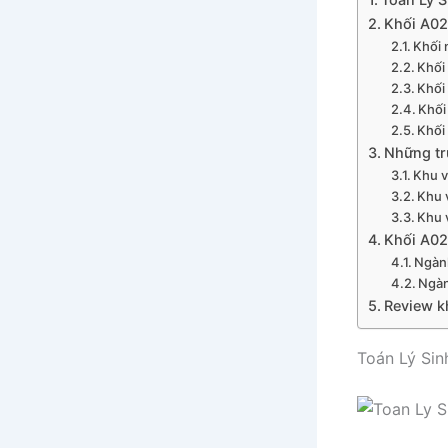
Khối A02
Khối 
Khối
Khối
Khối
Khối
Những tr
Khu v
Khu 
Khu 
Khối A02
Ngành
Ngàn
Review k
Toán Lý Sin