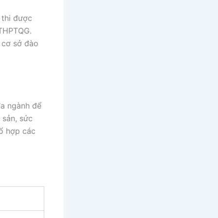
 thi được
i THPTQG.
u cơ sở đào
đa ngành để
 sản, sức
tổ hợp các