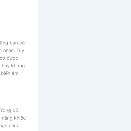
những bạn có
m nhạc. Tuy
 có được
c hay không
 biến âm
rong đó,
 năng khiếu
 bạn chưa