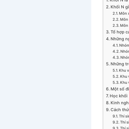
Khối N 
Môn x
Môn 
Môn 
Tổ hợp c
Những ng
Nhóm 
Nhóm
Nhóm
Những tr
Khu v
Khu 
Khu 
Một số đ
Học khối 
Kinh nghi
Cách thứ
Thí s
Thí 
Thí 