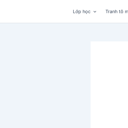
Nhảy
tới
Lớp học
Tranh tô 
nội
dung