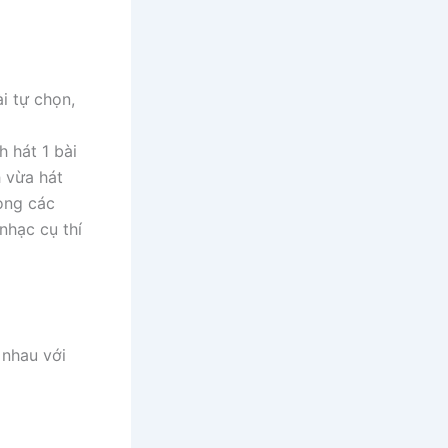
ài tự chọn,
h hát 1 bài
h vừa hát
rong các
nhạc cụ thí
 nhau với