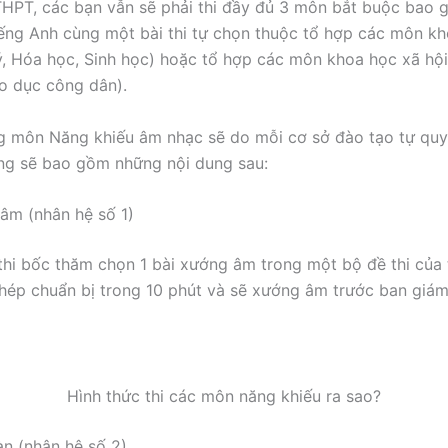
THPT, các bạn vẫn sẽ phải thi đầy đủ 3 môn bắt buộc bao 
ếng Anh cùng một bài thi tự chọn thuộc tổ hợp các môn kh
lý, Hóa học, Sinh học) hoặc tổ hợp các môn khoa học xã hội 
áo dục công dân).
g môn Năng khiếu âm nhạc sẽ do mỗi cơ sở đào tạo tự quy
ng sẽ bao gồm những nội dung sau:
âm (nhân hệ số 1)
 thi bốc thăm chọn 1 bài xướng âm trong một bộ đề thi của 
hép chuẩn bị trong 10 phút và sẽ xướng âm trước ban giá
Hình thức thi các môn năng khiếu ra sao?
n (nhân hệ số 2)