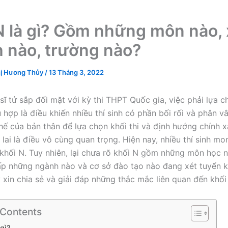
N là gì? Gồm những môn nào, 
 nào, trường nào?
ị Hương Thủy
/
13 Tháng 3, 2022
sĩ tử sắp đối mặt với kỳ thi THPT Quốc gia, việc phải lựa c
 hợp là điều khiến nhiều thí sinh có phần bối rối và phân v
thế của bản thân để lựa chọn khối thi và định hướng chính xá
 lai là điều vô cùng quan trọng. Hiện nay, nhiều thí sinh m
khối N. Tuy nhiên, lại chưa rõ khối N gồm những môn học 
p những ngành nào và cơ sở đào tạo nào đang xét tuyển kh
y xin chia sẻ và giải đáp những thắc mắc liên quan đến khối
 Contents
 gì?