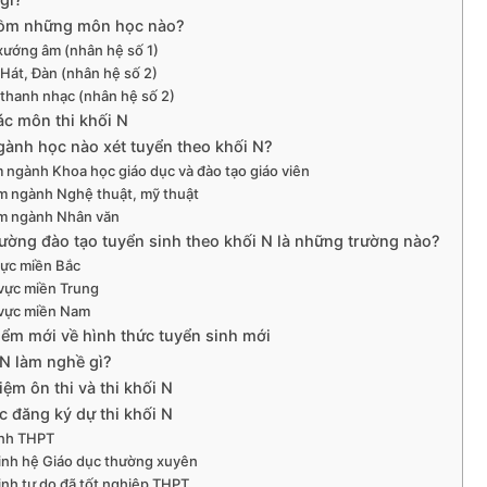
gồm những môn học nào?
ướng âm (nhân hệ số 1)
Hát, Đàn (nhân hệ số 2)
thanh nhạc (nhân hệ số 2)
ác môn thi khối N
ành học nào xét tuyển theo khối N?
ngành Khoa học giáo dục và đào tạo giáo viên
 ngành Nghệ thuật, mỹ thuật
 ngành Nhân văn
ường đào tạo tuyển sinh theo khối N là những trường nào?
ực miền Bắc
vực miền Trung
vực miền Nam
iểm mới về hình thức tuyển sinh mới
N làm nghề gì?
ệm ôn thi và thi khối N
c đăng ký dự thi khối N
inh THPT
sinh hệ Giáo dục thường xuyên
sinh tự do đã tốt nghiệp THPT