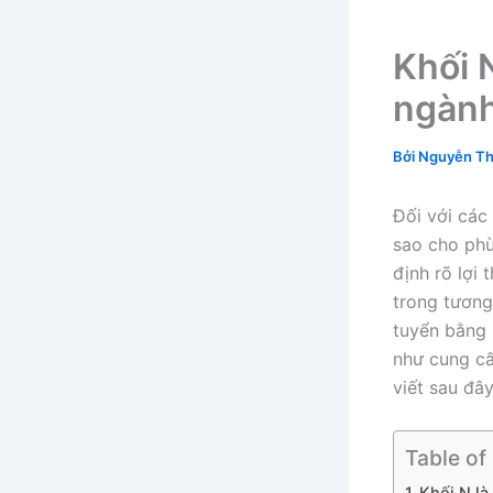
Khối 
ngành
Bởi
Nguyễn Th
Đối với các 
sao cho phù
định rõ lợi 
trong tương
tuyển bằng 
như cung cấ
viết sau đâ
Table of
Khối N là