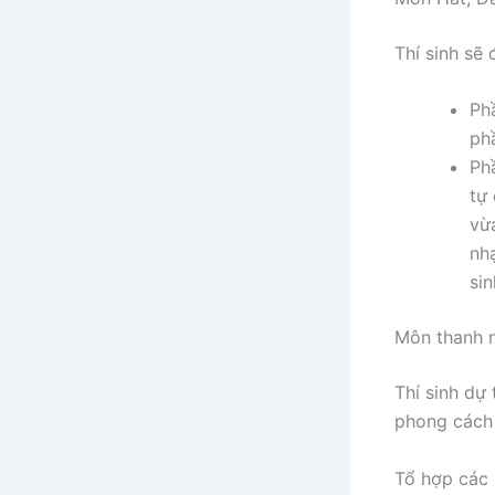
Thí sinh sẽ
Phầ
ph
Phầ
tự
vừ
nh
sin
Môn thanh n
Thí sinh dự 
phong cách
Tổ hợp các 