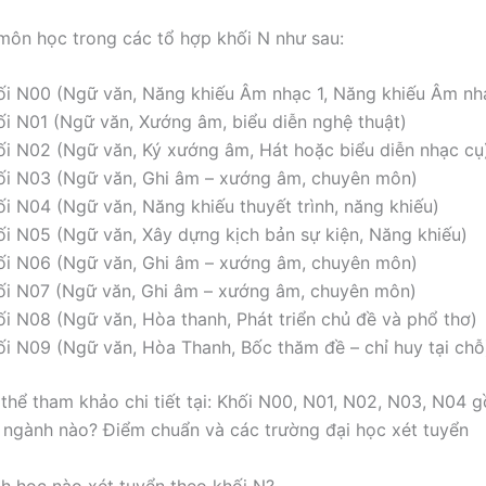
môn học trong các tổ hợp khối N như sau:
ối N00 (Ngữ văn, Năng khiếu Âm nhạc 1, Năng khiếu Âm nh
ối N01 (Ngữ văn, Xướng âm, biểu diễn nghệ thuật)
ối N02 (Ngữ văn, Ký xướng âm, Hát hoặc biểu diễn nhạc cụ
ối N03 (Ngữ văn, Ghi âm – xướng âm, chuyên môn)
ối N04 (Ngữ văn, Năng khiếu thuyết trình, năng khiếu)
ối N05 (Ngữ văn, Xây dựng kịch bản sự kiện, Năng khiếu)
ối N06 (Ngữ văn, Ghi âm – xướng âm, chuyên môn)
ối N07 (Ngữ văn, Ghi âm – xướng âm, chuyên môn)
ối N08 (Ngữ văn, Hòa thanh, Phát triển chủ đề và phổ thơ)
ối N09 (Ngữ văn, Hòa Thanh, Bốc thăm đề – chỉ huy tại chỗ
thể tham khảo chi tiết tại: Khối N00, N01, N02, N03, N04
ngành nào? Điểm chuẩn và các trường đại học xét tuyển
 học nào xét tuyển theo khối N?