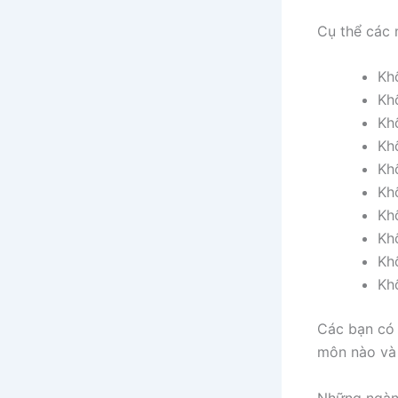
Cụ thể các 
Kh
Kh
Kh
Kh
Kh
Kh
Kh
Kh
Kh
Kh
Các bạn có 
môn nào và 
Những ngành