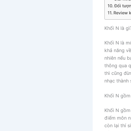
Đối tượn
Review 
Khối N là gì
Khối N là m
khả năng về
nhiên nếu b
thông qua q
thì cũng đừ
nhạc thành 
Khối N gồm
Khối N gồm
điểm môn ng
còn lại thí 