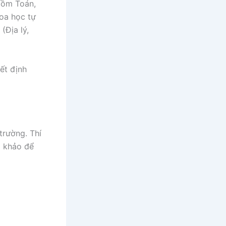
gồm Toán,
oa học tự
(Địa lý,
ết định
trường. Thí
m khảo để