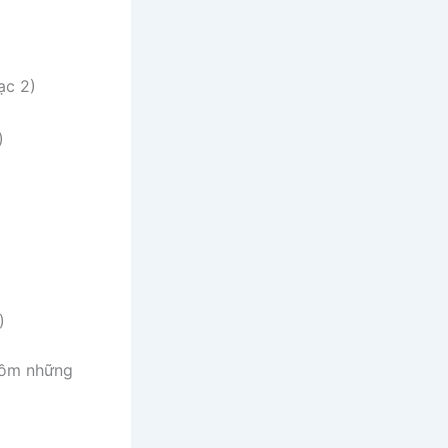
ạc 2)
)
)
 gồm những