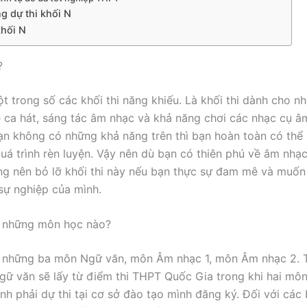
g dự thi khối N
khối N
?
ột trong số các khối thi năng khiếu. Là khối thi dành cho 
 ca hát, sáng tác âm nhạc và khả năng chơi các nhạc cụ â
ạn không có những khả năng trên thì bạn hoàn toàn có thể
uá trình rèn luyện. Vậy nên dù bạn có thiên phú về âm nhạ
ng nên bỏ lỡ khối thi này nếu bạn thực sự đam mê và muốn
sự nghiệp của mình.
 những môn học nào?
 những ba môn Ngữ văn, môn Âm nhạc 1, môn Âm nhạc 2. T
ữ văn sẽ lấy từ điểm thi THPT Quốc Gia trong khi hai môn
sinh phải dự thi tại cơ sở đào tạo mình đăng ký. Đối với các