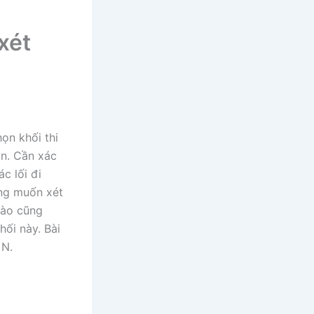
xét
họn khối thi
ân. Cần xác
c lối đi
ong muốn xét
nào cũng
ối này. Bài
 N.