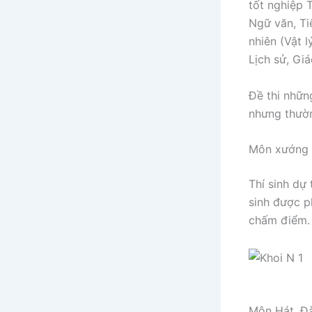
tốt nghiệp 
Ngữ văn, Ti
nhiên (Vật 
Lịch sử, Gi
Đề thi nhữn
nhưng thườ
Môn xướng 
Thí sinh dự
sinh được p
chấm điểm.
Môn Hát, Đà