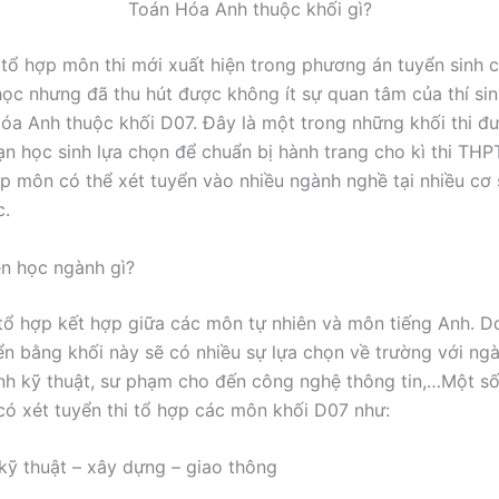
Toán Hóa Anh thuộc khối gì?
 tổ hợp môn thi mới xuất hiện trong phương án tuyển sinh 
học nhưng đã thu hút được không ít sự quan tâm của thí sin
a Anh thuộc khối D07. Đây là một trong những khối thi đ
ạn học sinh lựa chọn để chuẩn bị hành trang cho kì thi THP
ợp môn có thể xét tuyển vào nhiều ngành nghề tại nhiều cơ
c.
n học ngành gì?
tổ hợp kết hợp giữa các môn tự nhiên và môn tiếng Anh. D
ển bằng khối này sẽ có nhiều sự lựa chọn về trường với ng
h kỹ thuật, sư phạm cho đến công nghệ thông tin,…Một s
có xét tuyển thi tổ hợp các môn khối D07 như:
kỹ thuật – xây dựng – giao thông