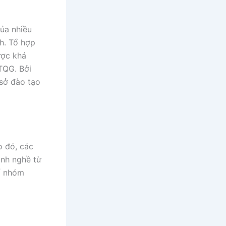
của nhiều
h. Tổ hợp
ược khá
TQG. Bởi
 sở đào tạo
o đó, các
ành nghề từ
ố nhóm