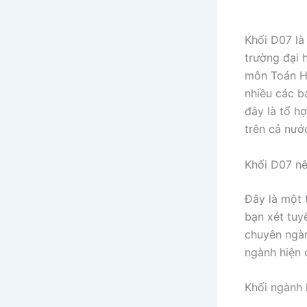
Khối D07 là
trường đại 
môn Toán Hó
nhiều các b
đây là tổ h
trên cả nướ
Khối D07 nê
Đây là một 
bạn xét tuy
chuyên ngàn
ngành hiện 
Khối ngành 