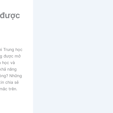
 được
hi Trung học
àng được mở
a học và
 khả năng
hông? Những
in chia sẻ
mắc trên.