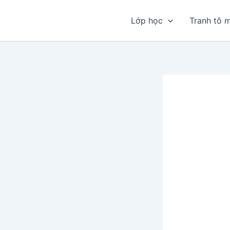
Nhảy
tới
Lớp học
Tranh tô 
nội
dung