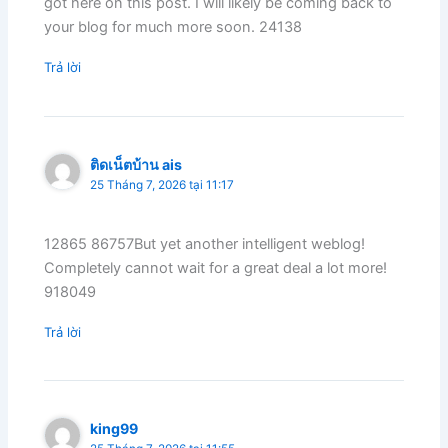
got here on this post. I will likely be coming back to
your blog for much more soon. 24138
Trả lời
ติดเน็ตบ้าน ais
25 Tháng 7, 2026 tại 11:17
12865 86757But yet another intelligent weblog!
Completely cannot wait for a great deal a lot more!
918049
Trả lời
king99