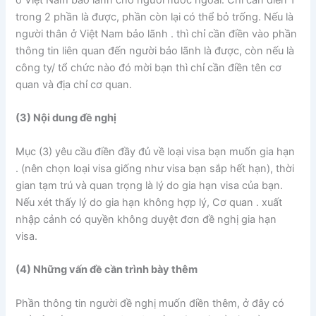
ở Việt Nam bảo lãnh cho người nước ngoài. Chỉ cần điền 1
trong 2 phần là được, phần còn lại có thể bỏ trống. Nếu là
người thân ở Việt Nam bảo lãnh . thì chỉ cần điền vào phần
thông tin liên quan đến người bảo lãnh là được, còn nếu là
công ty/ tổ chức nào đó mời bạn thì chỉ cần điền tên cơ
quan và địa chỉ cơ quan.
(3) Nội dung đề nghị
Mục (3) yêu cầu điền đầy đủ về loại visa bạn muốn gia hạn
. (nên chọn loại visa giống như visa bạn sắp hết hạn), thời
gian tạm trú và quan trọng là lý do gia hạn visa của bạn.
Nếu xét thấy lý do gia hạn không hợp lý, Cơ quan . xuất
nhập cảnh có quyền không duyệt đơn đề nghị gia hạn
visa.
(4) Những vấn đề cần trình bày thêm
Phần thông tin người đề nghị muốn điền thêm, ở đây có