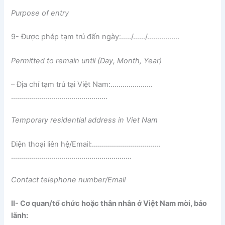
Purpose of entry
9- Được phép tạm trú đến ngày:…../……/…………….
Permitted to remain until (Day, Month, Year)
– Địa chỉ tạm trú tại Việt Nam:…………………
…………………………………………
Temporary residential address in Viet Nam
Điện thoại liên hệ/Email:…………………………….
……………………………………………………
Contact te
l
ephone number/Email
II-
Cơ quan/tổ chức hoặc thân nhân ở Việt Nam
mời
, bảo
lãnh: