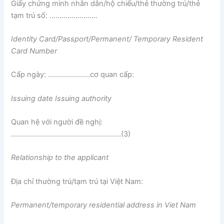
Giấy chứng minh nhân dân/hộ chiếu/thẻ thường trú/thẻ
tạm trú số: ……………………
Identity Card/Passport/Permanent/ Temporary Resident
Card Number
Cấp ngày: …………………cơ quan cấp:
Issuing date
I
ssuing authority
Quan hệ với người đề nghị:
……………………………………………….(3)
Re
l
ationship to the applicant
Địa chỉ thường trú/tạm trú tại Việt Nam:
Permanent/temporary residentia
l
address in V
i
et Nam