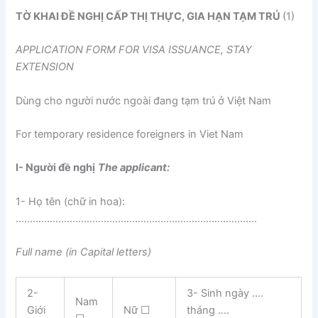
TỜ KHAI ĐỀ NGHỊ CẤP THỊ THỰC, GIA HẠN TẠM TRÚ
(1)
APPLICATION FORM FOR VISA ISSUANCE, STAY
EXTENSION
Dùng cho người nước ngoài đang tạm trú ở Việt Nam
For temporary residence foreigners in Viet Nam
I- Ngư
ờ
i đề nghị
The applicant:
1- Họ tên (chữ in hoa):
………………………………………………………………………….
Full name (in Capital letters)
2-
3- Sinh ngày ….
Nam
Giới
Nữ ☐
tháng ….