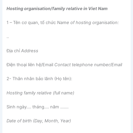
Hosting organisation/fami
l
y relative in Viet Nam
1 – Tên cơ quan, tổ chức
Name
of
hosting organisation:
..
Địa chỉ
Address
Điện thoại liên hệ/Email
Contact te
l
eph
o
ne number/Ema
i
l
2- Thân nhân bảo lãnh (Họ tên):
Hosting fam
il
y re
l
ative (full name)
Sinh ngày…. tháng…. năm …….
Date of birth (Day, Month, Year)