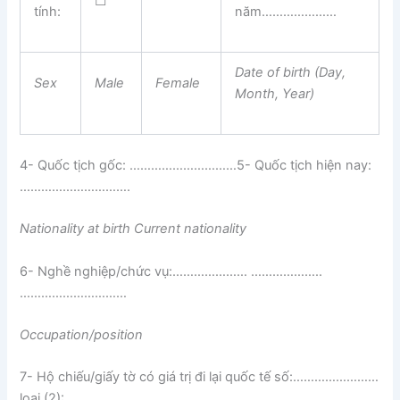
☐
tính:
năm…………………
Date of birth (Day,
Sex
Ma
l
e
Fema
l
e
Month, Year)
4- Quốc tịch gốc: …………………………5- Quốc tịch hiện nay:
………………………….
National
i
ty at birth
Current nationality
6- Nghề nghiệp/chức vụ:………………… ………………..
…………………………
Occupat
i
on
/position
7- Hộ chiếu/giấy tờ có giá trị đi lại quốc tế số:……………………
loại (2):……………