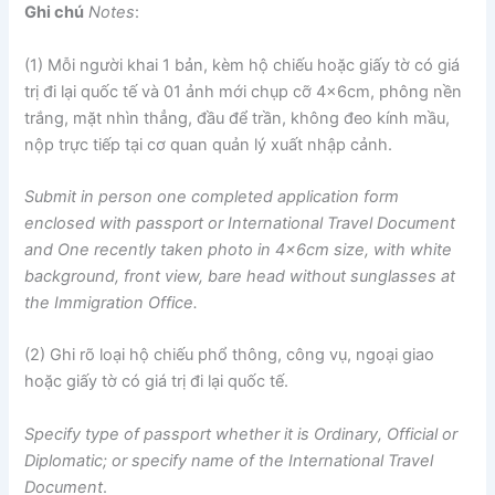
Ghi chú
Notes
:
(1) Mỗi người khai 1 bản, kèm hộ chiếu hoặc giấy tờ có giá
trị đi lại quốc tế và 01 ảnh mới chụp cỡ 4x6cm, phông nền
trắng, mặt nhìn thẳng, đầu để trần, không đeo kính mầu,
nộp trực tiếp tại cơ quan quản lý xuất nhập cảnh.
Submit in pe
r
son one completed application form
enc
l
osed with passpor
t
or International Travel Document
and One recent
l
y taken photo in 4x6cm size, with white
background, fron
t
view, bare head without
sunglasses
at
the Immigration Office.
(2) Ghi rõ loại hộ chiếu phổ thông, công vụ, ngoại giao
hoặc giấy tờ có giá trị đi lại quốc tế.
Specify
type of
passport
whether
it
is Ord
i
nary, Official or
Diplomatic; or
specify
name of the International Travel
Docume
nt
.