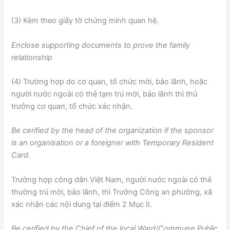
(3) Kèm theo giấy tờ chứng minh quan hệ.
Enclose supporting documents to prove the
f
amily
relationship
(4) Trường hợp do cơ quan, tổ chức mời, bảo lãnh, hoặc
người nước ngoài có thẻ tạm trú mời, bảo lãnh thì thủ
trưởng cơ quan, tổ chức xác nhận.
Be
cerified by
the head of the organ
iz
ation if the sponsor
is an organisation or a
fore
i
gner with Temporary Resident
Card.
Trường hợp công dân Việt Nam, người nước ngoài có thẻ
thường trú mời, bảo lãnh, thì Trưởng Công an phường, xã
xác nhận các nội dung tại điểm 2 Mục II.
Be
cerified
by the Chief of the local Ward/Commune Public