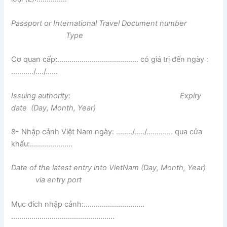
Passport or International Travel Document number
Type
Cơ quan cấp:…………………………………. có giá trị đến ngày :
………../…./……
Issuing authority: Expiry
date (Day, Month, Year)
8- Nhập cảnh Việt Nam ngày: ……../…../…………. qua cửa
khẩu:…………………
Date of the latest entry into VietNam (Day, Month, Year)
via entry port
Mục đích nhập cảnh:…………………………
……………………………………………