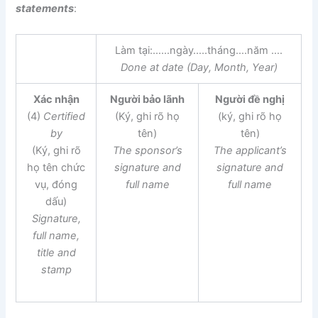
statements
:
Làm tại:……ngày…..tháng….năm ….
Done at
d
ate (Day, Month, Year)
Xác nhận
Người bảo lãnh
Người đề nghị
(4)
Certified
(Ký, ghi rõ họ
(ký, ghi rõ họ
by
tên)
tên)
(Ký, ghi rõ
The sponsor’s
The applicant’s
họ tên chức
signature and
s
i
gnature and
vụ, đóng
full name
fu
ll
name
dấu)
Signature,
full name,
title and
stamp