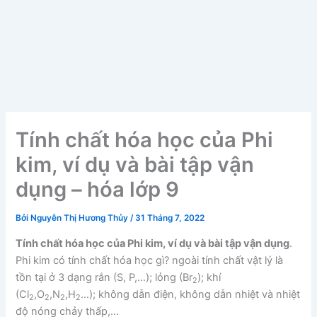
Tính chất hóa học của Phi
kim, ví dụ và bài tập vận
dụng – hóa lớp 9
Bởi
Nguyễn Thị Hương Thủy
/
31 Tháng 7, 2022
Tính chất hóa học của Phi kim, ví dụ và bài tập vận dụng
.
Phi kim có tính chất hóa học gì? ngoài tính chất vật lý là
tồn tại ở 3 dạng rắn (S, P,…); lỏng (Br
); khí
2
(Cl
,O
,N
,H
…); không dẫn điện, không dẫn nhiệt và nhiệt
2
2
2
2
độ nóng chảy thấp,…