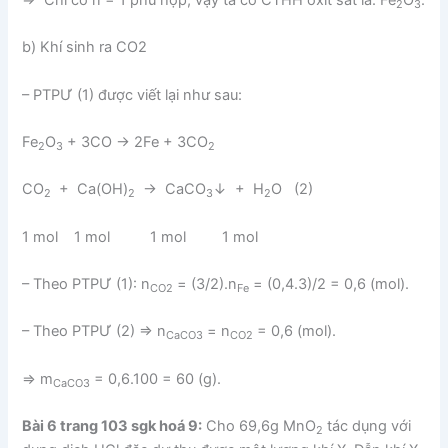
⇒ Chỉ có n = 1 phù hợp, vậy ta có CTHH oxit sắt là: Fe
O
.
2
3
b) Khí sinh ra CO2
– PTPƯ (1) được viết lại như sau:
Fe
O
+ 3CO → 2Fe + 3CO
2
3
2
CO
+ Ca(OH)
→ CaCO
↓ + H
O (2)
2
2
3
2
1 mol 1 mol 1 mol 1 mol
– Theo PTPƯ (1): n
= (3/2).n
= (0,4.3)/2 = 0,6 (mol).
CO2
Fe
– Theo PTPƯ (2) ⇒ n
= n
= 0,6 (mol).
CaCO3
CO2
⇒ m
= 0,6.100 = 60 (g).
CaCO3
Bài 6 trang 103 sgk hoá 9:
Cho 69,6g MnO
tác dụng với
2