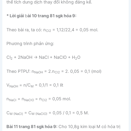
thể tích dung dịch thay đổi không đáng kể.
* Lời giải
b
ài 10 trang 81 sgk hóa 9:
Theo bài ra, ta có: n
= 1,12/22,4 = 0,05 mol.
Cl2
Phương trình phản ứng:
Cl
+ 2NaOH → NaCl + NaClO + H
O
2
2
Theo PTPƯ: n
= 2.n
= 2. 0,05 = 0,1 (mol)
NaOH
Cl2
V
= n/C
= 0,1/1 = 0,1 lít
NaOH
M
n
= n
= n
= 0,05 mol.
NaCl
NaClO
Cl2
C
= C
= 0,05 / 0,1 = 0,5 M.
M (NaCl)
M (NaClO)
Bài 11 trang 81 sgk hóa 9:
Cho 10,8g kim loại M có hóa trị