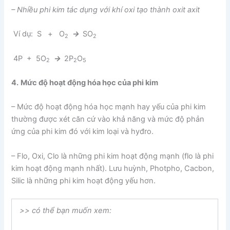
– Nhiều phi kim tác dụng với khí oxi tạo thành oxit axit
Ví dụ: S + O
→
SO
2
2
4P + 5O
→
2P
O
2
2
5
4.
Mức độ hoạt động hóa học của phi kim
– Mức độ hoạt động hóa học mạnh hay yếu của phi kim
thường được xét căn cứ vào khả năng và mức độ phản
ứng của phi kim đó với kim loại và hyđro.
– Flo, Oxi, Clo là những phi kim hoạt động mạnh (flo là phi
kim hoạt động mạnh nhất). Lưu huỳnh, Photpho, Cacbon,
Silic là những phi kim hoạt động yếu hơn.
>> có thể bạn muốn xem: