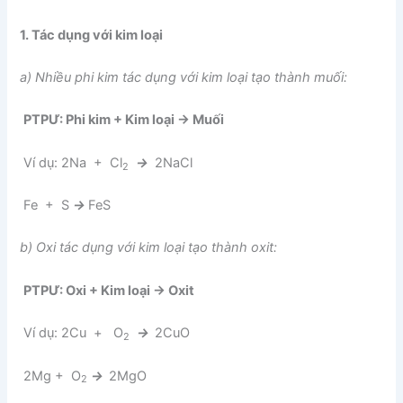
1.
Tác dụng với kim loại
a)
Nhiều phi kim tác dụng với kim loại tạo thành muối:
PTPƯ:
Phi kim + Kim loại → Muối
Ví dụ: 2Na + Cl
→
2NaCl
2
Fe + S
→
FeS
b) Oxi tác dụng với kim loại tạo thành oxit:
PTPƯ:
Oxi + Kim loại → Oxit
Ví dụ: 2Cu + O
→
2CuO
2
2Mg + O
→
2MgO
2