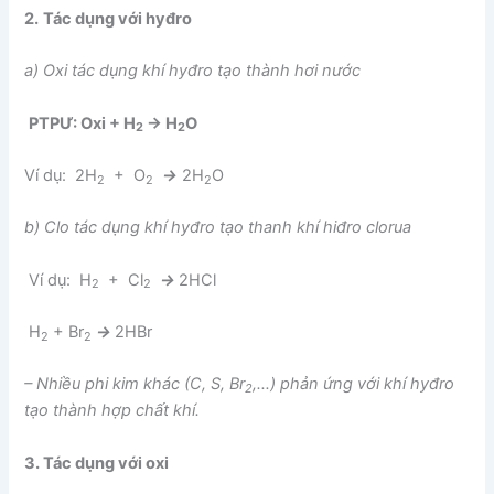
2.
Tác dụng với hyđro
a) Oxi tác dụng khí hyđro tạo thành hơi nước
PTPƯ:
Oxi + H
→ H
O
2
2
Ví dụ: 2H
+ O
→
2H
O
2
2
2
b) Clo tác dụng khí hyđro tạo thanh khí hiđro clorua
Ví dụ: H
+ Cl
→
2HCl
2
2
H
+ Br
→
2HBr
2
2
– Nhiều phi kim khác (C, S, Br
,…) phản ứng với khí hyđro
2
tạo thành hợp chất khí.
3. Tác dụng với oxi