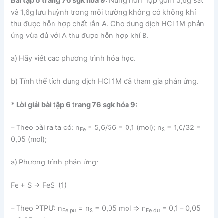
Bài tập 6 trang 76 sgk hóa 9:
Nung hỗn hợp gồm 5,6g sắt
và 1,6g lưu huỳnh trong môi trường không có không khí
thu được hỗn hợp chất rắn A. Cho dung dịch HCl 1M phản
ứng vừa đủ với A thu được hỗn hợp khí B.
a) Hãy viết các phương trình hóa học.
b) Tính thể tích dung dịch HCl 1M đã tham gia phản ứng.
* Lời giải bài tập 6 trang 76 sgk hóa 9:
– Theo bài ra ta có: n
= 5,6/56 = 0,1 (mol); n
= 1,6/32 =
Fe
S
0,05 (mol);
a) Phương trình phản ứng:
Fe + S → FeS (1)
– Theo PTPƯ: n
= n
= 0,05 mol ⇒ n
= 0,1 – 0,05
Fe pư
S
Fe dư