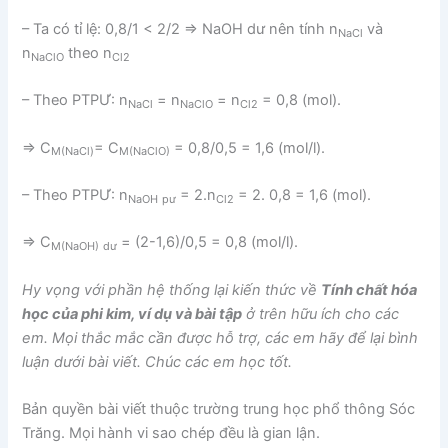
– Ta có tỉ lệ: 0,8/1 < 2/2 ⇒ NaOH dư nên tính n
và
NaCl
n
theo n
NaClO
Cl2
– Theo PTPƯ: n
= n
= n
= 0,8 (mol).
NaCl
NaClO
Cl2
⇒ C
= C
= 0,8/0,5 = 1,6 (mol/l).
M(NaCl)
M(NaClO)
– Theo PTPƯ: n
= 2.n
= 2. 0,8 = 1,6 (mol).
NaOH
pư
Cl2
⇒ C
= (2-1,6)/0,5 = 0,8 (mol/l).
M(NaOH)
dư
Hy vọng với phần hệ thống lại kiến thức về
Tính chất hóa
học của phi kim, ví dụ và bài tập
ở trên hữu ích cho các
em. Mọi thắc mắc cần được hỗ trợ, các em hãy để lại bình
luận dưới bài viết. Chúc các em học tốt.
Bản quyền bài viết thuộc trường trung học phổ thông Sóc
Trăng. Mọi hành vi sao chép đều là gian lận.