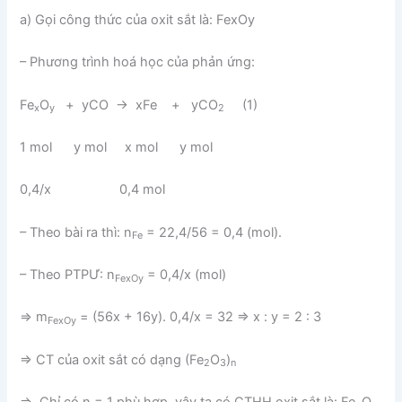
a) Gọi công thức của oxit sắt là: FexOy
– Phương trình hoá học của phản ứng:
Fe
O
+ yCO → xFe + yCO
(1)
x
y
2
1 mol y mol x mol y mol
0,4/x 0,4 mol
– Theo bài ra thì: n
= 22,4/56 = 0,4 (mol).
Fe
– Theo PTPƯ: n
= 0,4/x (mol)
FexOy
⇒ m
= (56x + 16y). 0,4/x = 32 ⇒ x : y = 2 : 3
FexOy
⇒ CT của oxit sắt có dạng (Fe
O
)
2
3
n