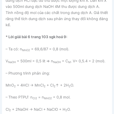
dung dịch HCl đặc dư thu được một lượng khí X. Dẫn khí X
vào 500ml dung dịch NaOH 4M thu được dung dịch A.
Tính nồng độ mol của các chất trong dung dịch A. Giả thiết
rằng thể tích dung dịch sau phản ứng thay đổi không đáng
kể.
* Lời giải bài 6 trang 103 sgk hoá 9:
– Ta có: n
= 69,6/87 = 0,8 (mol).
MnO2
V
= 500ml = 0,5 lít ⇒ n
= C
. V= 0,5.4 = 2 (mol).
NaOH
NaOH
M
– Phương trình phản ứng:
MnO
+ 4HCl → MnCl
+ Cl
↑ + 2H
O.
2
2
2
2
– Theo PTPƯ: n
= n
= 0,8 mol.
Cl2
MnO2
Cl
+ 2NaOH → NaCl + NaClO + H
O.
2
2