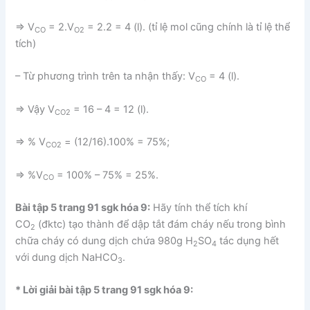
⇒ V
= 2.V
= 2.2 = 4 (l). (tỉ lệ mol cũng chính là tỉ lệ thể
CO
O2
tích)
– Từ phương trình trên ta nhận thấy: V
= 4 (l).
CO
⇒ Vậy V
= 16 – 4 = 12 (l).
CO2
⇒ % V
= (12/16).100% = 75%;
CO2
⇒ %V
= 100% – 75% = 25%.
CO
Bài tập 5 trang 91 sgk hóa 9:
Hãy tính thể tích khí
CO
(đktc) tạo thành để dập tắt đám cháy nếu trong bình
2
chữa cháy có dung dịch chứa 980g H
SO
tác dụng hết
2
4
với dung dịch NaHCO
.
3
* Lời giải bài tập 5 trang 91 sgk hóa 9: