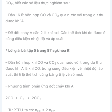
CO
, biết các số liệu thực nghiệm sau:
2
– Dẫn 16 lít hỗn hợp CO và CO
qua nước vôi trong dư thu
2
được khí A.
– Để đốt cháy A cần 2 lít khí oxi. Các thể tích khí đo được ở
cùng điều kiện nhiệt độ và áp suất.
* Lời giải bài tập 5 trang 87 sgk hóa 9:
– Dẫn hỗn hợp khí CO và CO
qua nước vôi trong dư thu
2
được khí A là khí CO, trong cùng điều kiện về nhiệt độ, áp
suất thì tỉ lệ thể tích cũng bằng tỉ lệ về số mol.
– Phương trình phản ứng đốt cháy khí A:
2CO + O
→ 2CO
.
2
2
– Từ PTPƯ ta có: n
= 2.n
CO
O2