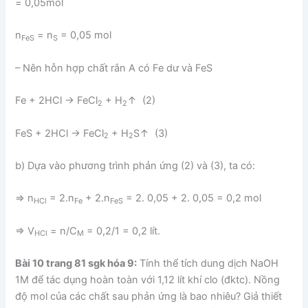
= 0,05mol
n
= n
= 0,05 mol
FeS
S
– Nên hỗn hợp chất rắn A có Fe dư và FeS
Fe + 2HCl → FeCl
+ H
↑ (2)
2
2
FeS + 2HCl → FeCl
+ H
S↑ (3)
2
2
b) Dựa vào phương trình phản ứng (2) và (3), ta có:
⇒ n
= 2.n
+ 2.n
= 2. 0,05 + 2. 0,05 = 0,2 mol
HCl
Fe
FeS
⇒ V
= n/C
= 0,2/1 = 0,2 lít.
HCl
M
Bài 10 trang 81 sgk hóa 9:
Tính thể tích dung dịch NaOH
1M để tác dụng hoàn toàn với 1,12 lít khí clo (đktc). Nồng
độ mol của các chất sau phản ứng là bao nhiêu? Giả thiết