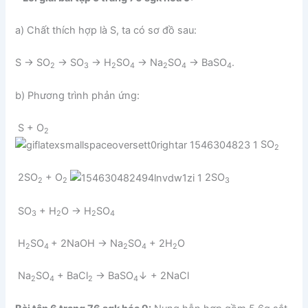
a) Chất thích hợp là S, ta có sơ đồ sau:
S → SO
→ SO
→ H
SO
→ Na
SO
→ BaSO
.
2
3
2
4
2
4
4
b) Phương trình phản ứng:
S + O
2
SO
2
2SO
+ O
2SO
2
2
3
SO
+ H
O → H
SO
3
2
2
4
H
SO
+ 2NaOH → Na
SO
+ 2H
O
2
4
2
4
2
Na
SO
+ BaCl
→ BaSO
↓ + 2NaCl
2
4
2
4