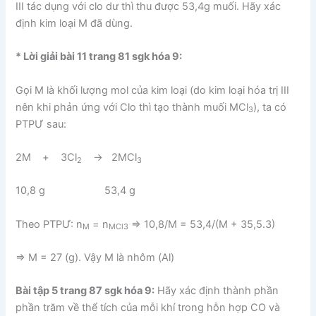
III tác dụng với clo dư thì thu được 53,4g muối. Hãy xác
định kim loại M đã dùng.
* Lời giải bài 11 trang 81 sgk hóa 9:
Gọi M là khối lượng mol của kim loại (do kim loại hóa trị III
nên khi phản ứng với Clo thì tạo thành muối MCl
), ta có
3
PTPƯ sau:
2M + 3Cl
→ 2MCl
2
3
10,8 g 53,4 g
Theo PTPƯ: n
= n
⇒ 10,8/M = 53,4/(M + 35,5.3)
M
MCl3
⇒ M = 27 (g). Vậy M là nhôm (Al)
Bài tập 5 trang 87 sgk hóa 9:
Hãy xác định thành phần
phần trăm về thể tích của mỗi khí trong hỗn hợp CO và