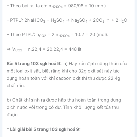
– Theo bài ra, ta có: n
= 980/98 = 10 (mol).
H2SO4
– PTPƯ: 2NaHCO
+ H
SO
→ Na
SO
+ 2CO
↑ + 2H
O
3
2
4
2
4
2
2
– Theo PTPƯ: n
= 2.n
= 10.2 = 20 (mol).
CO2
H2SO4
⇒ V
= n.22,4 = 20.22,4 = 448 lít.
CO2
Bài 5 trang 103 sgk hoá 9:
a) Hãy xác định công thức của
một loại oxit sắt, biết rằng khi cho 32g oxit sắt này tác
dụng hoàn toàn với khí cacbon oxit thì thu được 22,4g
chất rắn.
b) Chất khí sinh ra được hấp thụ hoàn toàn trong dung
dịch nước vôi trong có dư. Tính khối lượng kết tủa thu
được.
* Lời giải bài 5 trang 103 sgk hoá 9: