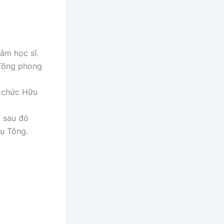
âm học sĩ.
 Tông phong
ữ chức Hữu
, sau đó
Dụ Tông.