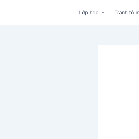
Nhảy
tới
Lớp học
Tranh tô 
nội
dung