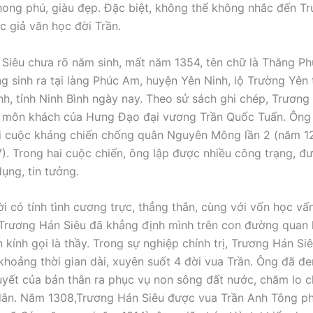
ong phú, giàu đẹp. Đặc biệt, không thể không nhắc đến T
c giả văn học đời Trần.
Siêu chưa rõ năm sinh, mất năm 1354, tên chữ là Thăng Phủ
g sinh ra tại làng Phúc Am, huyện Yên Ninh, lộ Trường Yên
nh, tỉnh Ninh Bình ngày nay. Theo sử sách ghi chép, Trương
à môn khách của Hưng Đạo đại vương Trần Quốc Tuấn. Ông 
i cuộc kháng chiến chống quân Nguyên Mông lần 2 (năm 12
). Trong hai cuộc chiến, ông lập được nhiều công trạng, đ
ụng, tin tưởng.
i có tính tình cương trực, thẳng thắn, cùng với vốn học vấ
Trương Hán Siêu đã khẳng định mình trên con đường quan 
 kính gọi là thầy. Trong sự nghiệp chính trị, Trương Hán Si
khoảng thời gian dài, xuyên suốt 4 đời vua Trần. Ông đã đe
yết của bản thân ra phục vụ non sông đất nước, chăm lo 
dân. Năm 1308,Trương Hán Siêu được vua Trần Anh Tông p