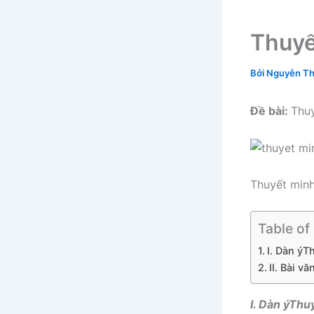
Thuyế
Bởi
Nguyễn Th
Đề bài:
Thuy
Thuyết minh
Table of
I. Dàn ýT
II. Bài 
I. Dàn ýThu