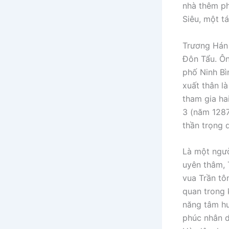
nhà thêm ph
Siêu, một tá
Trương Hán 
Đôn Tẩu. Ôn
phố Ninh Bì
xuất thân l
tham gia ha
3 (năm 1287
thần trọng d
Là một ngườ
uyên thâm, 
vua Trần tôn
quan trong 
năng tâm hu
phúc nhân 