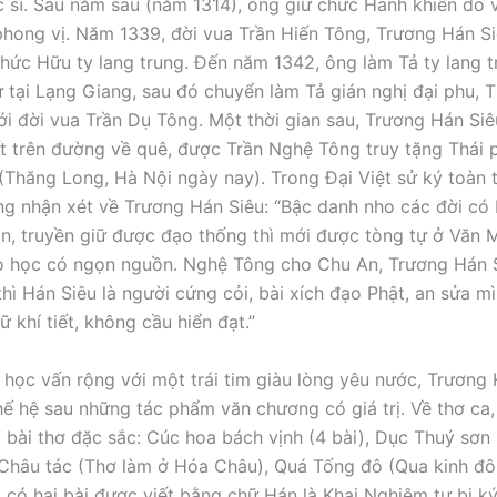
 sĩ. Sáu năm sau (năm 1314), ông giữ chức Hành khiển do 
hong vị. Năm 1339, đời vua Trần Hiến Tông, Trương Hán S
hức Hữu ty lang trung. Đến năm 1342, ông làm Tả ty lang 
ứ tại Lạng Giang, sau đó chuyển làm Tả gián nghị đại phu, T
ới đời vua Trần Dụ Tông. Một thời gian sau, Trương Hán Si
ất trên đường về quê, được Trần Nghệ Tông truy tặng Thái p
(Thăng Long, Hà Nội ngày nay). Trong Đại Việt sử ký toàn 
ng nhận xét về Trương Hán Siêu: “Bậc danh nho các đời có 
n, truyền giữ được đạo thống thì mới được tòng tự ở Văn Mi
o học có ngọn nguồn. Nghệ Tông cho Chu An, Trương Hán 
thì Hán Siêu là người cứng cỏi, bài xích đạo Phật, an sửa m
ữ khí tiết, không cầu hiển đạt.”
 học vấn rộng với một trái tim giàu lòng yêu nước, Trương
thế hệ sau những tác phẩm văn chương có giá trị. Về thơ ca,
 7 bài thơ đặc sắc: Cúc hoa bách vịnh (4 bài), Dục Thuý sơn
Châu tác (Thơ làm ở Hóa Châu), Quá Tống đô (Qua kinh đô
, có hai bài được viết bằng chữ Hán là Khai Nghiêm tự bi k