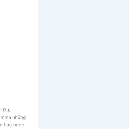
.
n Du,
g mình những
ăn học nước