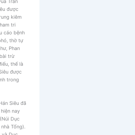
vua Trần
iêu được
trung kiêm
ham tri
êu cáo bệnh
hó, thờ tự
thư, Phan
bài trừ
ếu, thế là
Siêu được
ình trong
 Hán Siêu đã
 hiện nay
 (Núi Dục
 nhà Tống).
ý và Dục