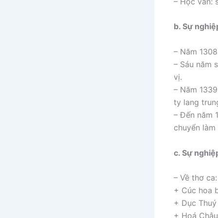
– Học vấn: 
b. Sự nghiệp
– Năm 1308,
– Sáu năm s
vị.
– Năm 1339,
ty lang trun
– Đến năm 1
chuyển làm 
c. Sự nghiệ
– Về thơ ca:
+ Cúc hoa b
+ Dục Thuý 
+ Hoá Châu