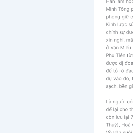
Hàn lâm học
Minh Tông p
phong giữ c
Kinh lược s
chính sự dư
xin nghỉ, m
ở Văn Miếu 
Phu Tiên từ
được dị đoa
để tỏ rõ đạ
dự vào đó, 
sạch, bền gi
Là người có
để lại cho 
còn lưu lại
Thuý), Hoá 
Về văn xuôi