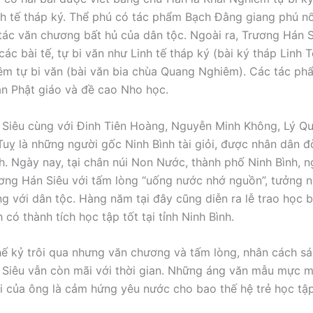
nh tế tháp ký. Thể phú có tác phẩm Bạch Đằng giang phú nổ
 tác văn chương bất hủ của dân tộc. Ngoài ra, Trương Hán S
các bài tế, tự bi văn như Linh tế tháp ký (bài ký tháp Linh 
m tự bi văn (bài văn bia chùa Quang Nghiêm). Các tác ph
n Phật giáo và đề cao Nho học.
Siêu cùng với Đinh Tiên Hoàng, Nguyễn Minh Không, Lý Qu
uỵ là những người gốc Ninh Bình tài giỏi, được nhân dân đờ
nh. Ngày nay, tại chân núi Non Nước, thành phố Ninh Bình, n
ơng Hán Siêu với tấm lòng “uống nước nhớ nguồn”, tưởng n
g với dân tộc. Hàng năm tại đây cũng diễn ra lễ trao học 
 có thành tích học tập tốt tại tỉnh Ninh Bình.
ế kỷ trôi qua nhưng văn chương và tấm lòng, nhân cách sá
Siêu vẫn còn mãi với thời gian. Những áng văn mẫu mực m
ại của ông là cảm hứng yêu nước cho bao thế hệ trẻ học tậ