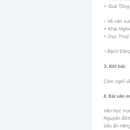
+ Quá Tống 
– Về văn xuô
+ Khai Nghi
+ Dục Thuý 
– Bạch Đằng
3. Kết bài:
Cảm nghĩ về
II. Bài văn
Văn học tru
Nguyễn Bỉnh
dấu ấn riên