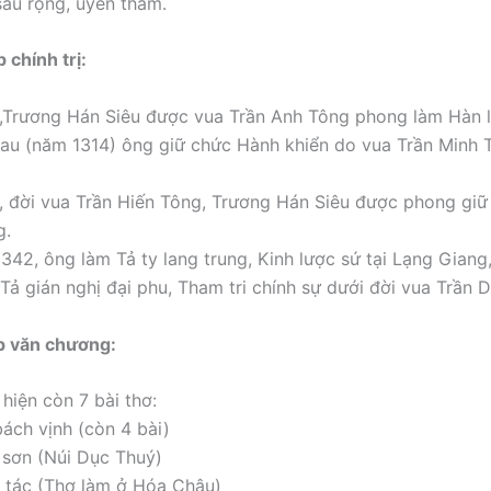
sâu rộng, uyên thâm.
 chính trị:
Trương Hán Siêu được vua Trần Anh Tông phong làm Hàn l
au (năm 1314) ông giữ chức Hành khiển do vua Trần Minh
 đời vua Trần Hiến Tông, Trương Hán Siêu được phong gi
g.
342, ông làm Tả ty lang trung, Kinh lược sứ tại Lạng Giang
Tả gián nghị đại phu, Tham tri chính sự dưới đời vua Trần 
p văn chương:
 hiện còn 7 bài thơ:
ách vịnh (còn 4 bài)
sơn (Núi Dục Thuý)
 tác (Thơ làm ở Hóa Châu)