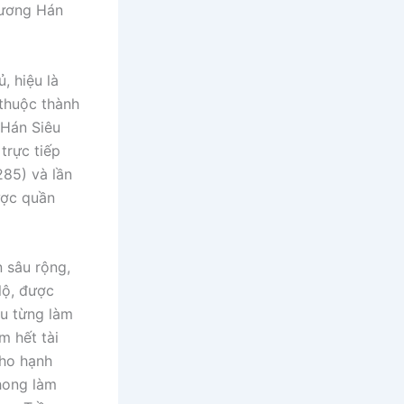
rương Hán
, hiệu là
 thuộc thành
 Hán Siêu
trực tiếp
85) và lần
ược quần
n sâu rộng,
lộ, được
êu từng làm
m hết tài
cho hạnh
hong làm