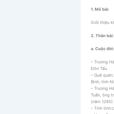
1. Mở bài:
Giới thiệu 
2. Thân bài:
a. Cuộc đời:
– Trương Há
Đôn Tẩu.
– Quê quán:
Bình, tỉnh N
– Trương Há
Tuấn, ông t
(năm 1285) 
– Tính tình: