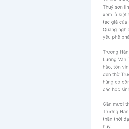
Thuý sơn li
xem là kiệt
tác giả của 
Quang nghiê
yếu phê phá
Trương Hán 
Lương Văn T
hào, tôn vi
đền thờ Trư
hùng có côn
các học sinh
Gần mười th
Trương Hán 
thần thời đ
huy.