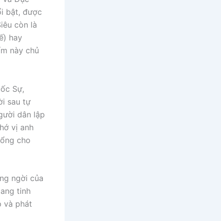
i bật, được
iêu còn là
Tế) hay
ẩm này chủ
ốc Sự,
i sau tự
gười dân lập
hớ vị anh
bổng cho
ng ngời của
ang tinh
p và phát