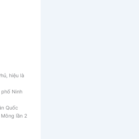
ủ, hiệu là
h phố Ninh
rần Quốc
 Mông lần 2