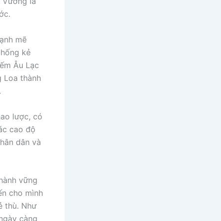
g Vương là
ớc.
mạnh mẽ
 chống kẻ
iếm Âu Lạc
g Loa thành
.
hao lược, có
iác cao độ
nhân dân và
thành vững
iến cho mình
ẻ thù. Như
 ngày càng