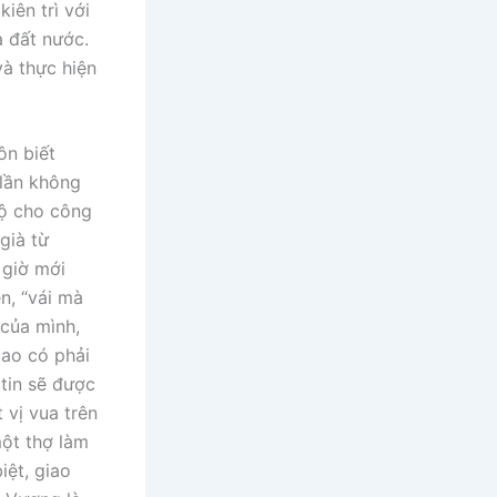
iên trì với
a đất nước.
và thực hiện
ôn biết
 lần không
hộ cho công
già từ
 giờ mới
n, “vái mà
 của mình,
cao có phải
 tin sẽ được
 vị vua trên
một thợ làm
iệt, giao