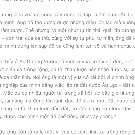
ơng là vị vua có công xây dựng và lập ra đất nước Âu Lạc
a mình, ông đã tạo dựng được những điều lớn lao mà không
 làm được. Thế nhưng, vì một chút tự tin thái quá, tin tưởn
n – con trai của kẻ thù, cùng với sự tự phụ, tự mãn, ông đã 
ời mình dựng lên sụp đổ và cũng làm tan vỡ cả hạnh phúc c
ta thấy ở An Dương Vương là một vị vua có tài có đức, biết
biết nhìn xa trông rộng, có tài thao lược nên nhận được sự 
cả thần linh. Nói ông là một vị vua có tài bởi vì chính ông
 nghiệp của mình bằng việc lập ra đất nước Âu Lạc – đất
. Mặc dù có nhiều người tài trong xã hội lúc bây giờ nhưng 
hí, tài năng mà đứng lên lãnh đạo để lập ra một đất nước củ
hông có tài thao lược dẫn dắt, có đức năng hợp lòng dân th
g được cho mình một đế chế riêng như vậy chăng?
y, ông còn tỏ ra là một vị vua có tầm nhìn xa trông rộng. B