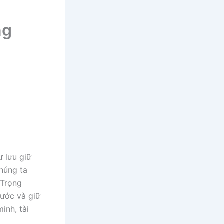
ng
ư lưu giữ
chúng ta
 Trọng
nước và giữ
inh, tài