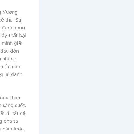
ng Vương
ẻ thù. Sự
ra được mưu
lấy thất bại
 mình giết
t đau đớn
n những
u rồi cầm
g lại đánh
hông thạo
h sáng suốt.
t đi tất cả,
g cha ta
ù xâm lược.