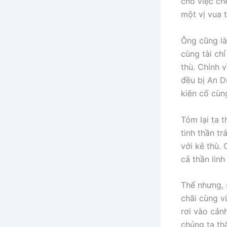
cho việc ch
một vị vua 
Ông cũng là
cùng tài ch
thù. Chính 
đều bị An D
kiên cố cùn
Tóm lại ta 
tinh thần t
với kẻ thù.
cả thần lin
Thế nhưng, 
chãi cùng v
rơi vào cản
chúng ta th