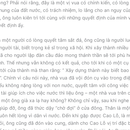
g? Phải nói rằng, đây là một vị vua có chính kiến, có lòng k
hung của đất nước, có trách nhiệm, lo lắng cho an nguy củ
, ông luôn kiên trì tới cùng với những quyết định của mình 
ết định ấy.
à một người có lòng quyết tâm sắt đá, ông cũng là người lu
gười tài, biết trọng kẻ sĩ trong xã hội. Khi xây thành nhiều
ã cho người lập đàn cầu đảo mong thánh thần sẽ tới phù 
nh. Thế nhưng vẫn không có kết quả, cho tới khi có một cụ 
tới cửa thành mà than rằng: ” Xây dựng thành này biết bao
. Chính vì câu nói này, nhà vua đã vội đón cụ vào trong điệ
Nếu không nặng lòng với non nước, quyết tâm với công việc
tài giúp ích cho việc nước thì liệu ông – một nhà vua trên 
i một ông già xa lạ hay không? Không chỉ vậy, sau khi nghe
giúp đỡ, ông đã thức dậy “chờ đợi” ở cửa đông. Thân là một
uôn hết lòng vì dân vì nước. Đến khi gặp được Cao Lỗ, là 
iỏi, ông cũng đã đón vào cung, dành cho Cao Lỗ vị trí đặc b