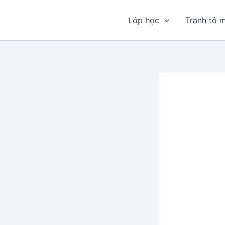
Nhảy
tới
Lớp học
Tranh tô 
nội
dung