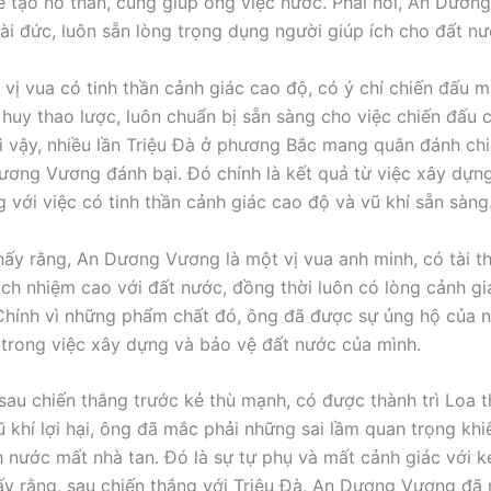
ế tạo nỏ thần, cùng giúp ông việc nước. Phải nói, An Dươn
tài đức, luôn sẵn lòng trọng dụng người giúp ích cho đất nư
 vị vua có tinh thần cảnh giác cao độ, có ý chí chiến đấu 
ỉ huy thao lược, luôn chuẩn bị sẵn sàng cho việc chiến đấu
vì vậy, nhiều lần Triệu Đà ở phương Bắc mang quân đánh ch
ương Vương đánh bại. Đó chính là kết quả từ việc xây dựn
g với việc có tinh thần cảnh giác cao độ và vũ khí sẵn sàng
thấy rằng, An Dương Vương là một vị vua anh minh, có tài t
rách nhiệm cao với đất nước, đồng thời luôn có lòng cảnh g
 Chính vì những phẩm chất đó, ông đã được sự ủng hộ của 
h trong việc xây dựng và bảo vệ đất nước của mình.
sau chiến thắng trước kẻ thù mạnh, có được thành trì Loa 
ũ khí lợi hại, ông đã mắc phải những sai lầm quan trọng kh
h nước mất nhà tan. Đó là sự tự phụ và mất cảnh giác với k
ấy rằng, sau chiến thắng với Triệu Đà, An Dương Vương đã