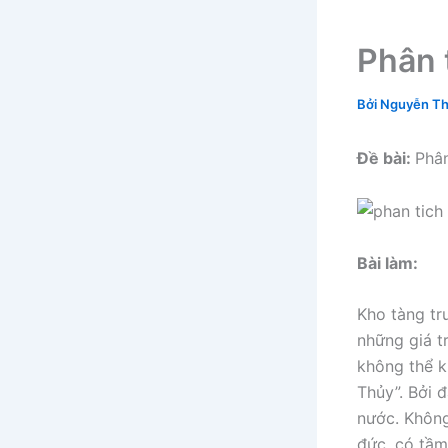
Phân 
Bởi
Nguyễn Th
Đề bài:
Phâ
Bài làm:
Kho tàng tr
những giá tr
không thể k
Thủy”. Bởi 
nước. Không
đức, có tầm