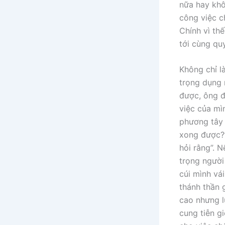
nữa hay khôn
công việc c
Chính vì thế
tới cùng quy
Không chỉ l
trọng dụng n
được, ông đ
việc của mì
phương tây 
xong được?”
hỏi rằng”. 
trọng người 
cúi mình vá
thánh thần 
cao nhưng l
cung tiễn g