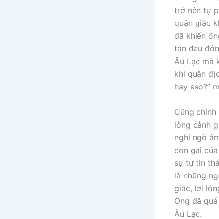
trở nên tự 
quân giặc k
đã khiến ông
tán đau đớn
Âu Lạc mà k
khi quân đị
hay sao?” m
Cũng chính 
lỏng cảnh g
nghi ngờ âm
con gái của
sự tự tin th
là những ng
giác, lơi l
Ông đã quá 
Âu Lạc.