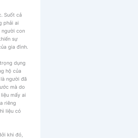
. Suốt cả
 phải ai
g người con
khiến sự
ủa gia đình.
 trọng dụng
ủng hộ của
 là người đã
 nước mà do
liệu mấy ai
a riêng
ì liệu có
ởi khi đó,