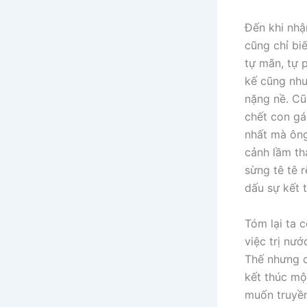
Đến khi nhậ
cũng chỉ bi
tự mãn, tự 
kế cũng như
nặng nề. Cũ
chết con gá
nhất mà ông
cảnh lầm th
sừng tê tê 
dấu sự kết 
Tóm lại ta 
việc trị nướ
Thế nhưng ch
kết thúc mộ
muốn truyền