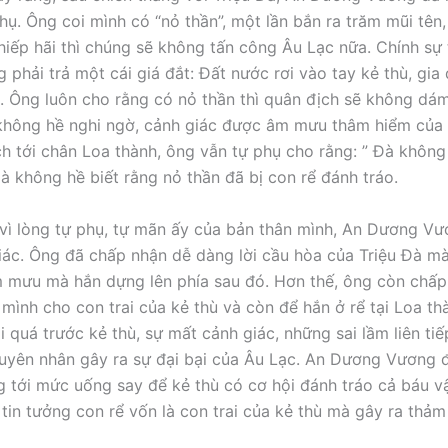
phụ. Ông coi mình có “nỏ thần”, một lần bắn ra trăm mũi tên
hiếp hãi thì chúng sẽ không tấn công Âu Lạc nữa. Chính sự
 phải trả một cái giá đắt: Đất nước rơi vào tay kẻ thù, gia 
. Ông luôn cho rằng có nỏ thần thì quân địch sẽ không dám
hông hề nghi ngờ, cảnh giác được âm mưu thâm hiểm của 
ch tới chân Loa thành, ông vẫn tự phụ cho rằng: ” Đà không
à không hề biết rằng nỏ thần đã bị con rể đánh tráo.
vì lòng tự phụ, tự mãn ấy của bản thân mình, An Dương Vư
iác. Ông đã chấp nhận dễ dàng lời cầu hòa của Triệu Đà m
 mưu mà hắn dựng lên phía sau đó. Hơn thế, ông còn chấp
 mình cho con trai của kẻ thù và còn để hắn ở rể tại Loa th
ái quá trước kẻ thù, sự mất cảnh giác, những sai lầm liên ti
uyên nhân gây ra sự đại bại của Âu Lạc. An Dương Vương 
ỏng tới mức uống say để kẻ thù có cơ hội đánh tráo cả báu v
tin tưởng con rể vốn là con trai của kẻ thù mà gây ra thảm