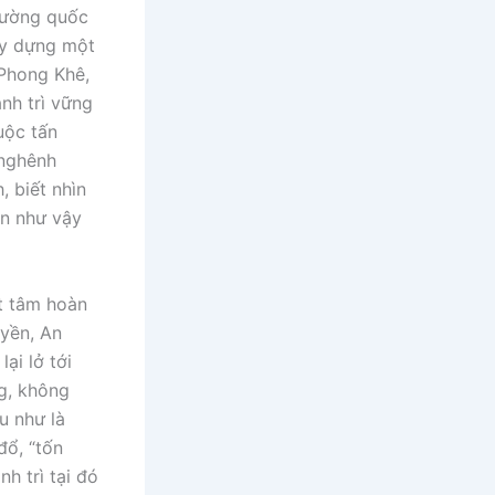
cường quốc
ây dựng một
 Phong Khê,
nh trì vững
uộc tấn
 nghênh
, biết nhìn
ắn như vậy
t tâm hoàn
uyền, An
ại lở tới
ng, không
u như là
đổ, “tốn
h trì tại đó