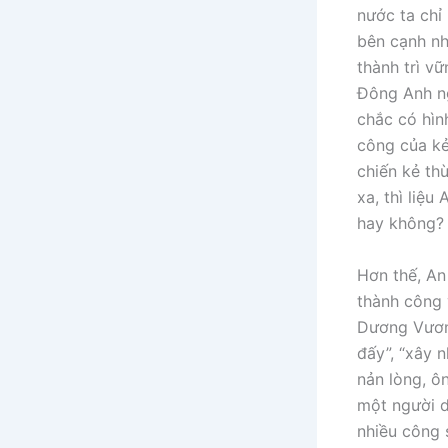
nước ta chỉ
bên cạnh nh
thành trì v
Đông Anh ng
chắc có hìn
công của kẻ
chiến kẻ th
xa, thì liệ
hay không?
Hơn thế, An
thành công 
Dương Vương
đấy”, “xây 
nản lòng, ô
một người dễ
nhiều công 