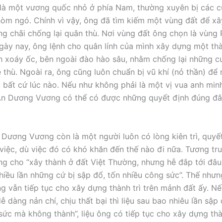
 là một vương quốc nhỏ ở phía Nam, thường xuyên bị các 
òm ngó. Chính vì vậy, ông đã tìm kiếm một vùng đất để x
ững chãi chống lại quân thù. Nơi vùng đất ông chọn là vùng
ày nay, ông lệnh cho quân lính của mình xây dựng một thà
h xoáy ốc, bên ngoài đào hào sâu, nhằm chống lại những c
 thù. Ngoài ra, ông cũng luôn chuẩn bị vũ khí (nỏ thần) để
ù bất cứ lúc nào. Nếu như không phải là một vị vua anh minh
u An Dương Vương có thể có được những quyết định đúng đ
 Dương Vương còn là một người luôn có lòng kiên trì, quyế
việc, dù việc đó có khó khăn đến thế nào đi nữa. Tương tr
 cho “xây thành ở đất Việt Thường, nhưng hễ đắp tới đâu l
nhiều lần những cứ bị sập đổ, tốn nhiều công sức”. Thế như
ng vẫn tiếp tục cho xây dựng thành trì trên mảnh đất ấy. Nế
 dàng nản chí, chịu thất bại thì liệu sau bao nhiêu lần sập 
sức mà không thành”, liệu ông có tiếp tục cho xây dựng thàn