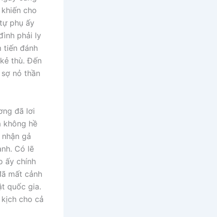
, khiến cho
 tự phụ ấy
đình phải ly
 tiến đánh
kẻ thù. Đến
 sợ nỏ thần
ơng đã lơi
à không hề
 nhận gả
ành. Có lẽ
ếp ấy chính
đã mất cảnh
ật quốc gia.
 kịch cho cả