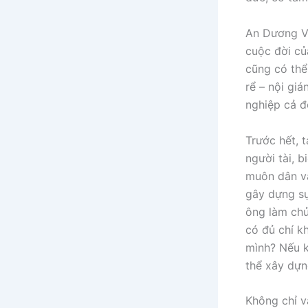
An Dương Vư
cuộc đời củ
cũng có thể
rể – nội giá
nghiệp cả đ
Trước hết, 
người tài, 
muôn dân và 
gây dựng sự
ông làm chủ
có đủ chí k
mình? Nếu k
thể xây dựn
Không chỉ vậ