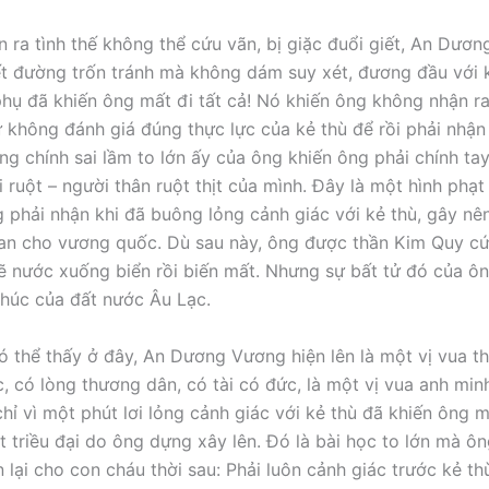
n ra tình thế không thể cứu vãn, bị giặc đuổi giết, An Dươ
ết đường trốn tránh mà không dám suy xét, đương đầu với k
phụ đã khiến ông mất đi tất cả! Nó khiến ông không nhận 
 không đánh giá đúng thực lực của kẻ thù để rồi phải nhận 
ng chính sai lầm to lớn ấy của ông khiến ông phải chính tay
i ruột – người thân ruột thịt của mình. Đây là một hình phạ
 phải nhận khi đã buông lỏng cảnh giác với kẻ thù, gây nê
an cho vương quốc. Dù sau này, ông được thần Kim Quy cứ
rẽ nước xuống biển rồi biến mất. Nhưng sự bất tử đó của ôn
thúc của đất nước Âu Lạc.
có thể thấy ở đây, An Dương Vương hiện lên là một vị vua t
c, có lòng thương dân, có tài có đức, là một vị vua anh min
ỉ vì một phút lơi lỏng cảnh giác với kẻ thù đã khiến ông mấ
t triều đại do ông dựng xây lên. Đó là bài học to lớn mà ôn
 lại cho con cháu thời sau: Phải luôn cảnh giác trước kẻ th