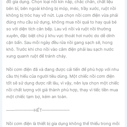
đồ gia dụng. Chọn loại nồi kín nắp, chắc chắn, chất liệu
bên bỉ, bên ngoài không bị móp, méo, trầy xước, ruột nồi
không bị tróc hay vỡ nứt. Lựa chọn nồi cơm điện vừa phải
đúng nhu cầu sử dụng, không mua nồi quá to hay quá bé
so với diện tích căn bếp. Lau vỏ nồi và ruột nồi thường
xuyên, đặc biệt chú ý khu vực thoát hơi nước do dễ dính
cặn bẩn. Sau mỗi ngày đều rửa nồi gang sạch sẽ, hong
khô. Trước khi cho nồi vào cắm điện phải lau sạch nước
xung quanh ruột để tránh cháy.
Nồi cơm điện đã và đang được cải tiến để phù hợp với nhu
cầu thị hiếu của người tiêu dùng. Một chiếc nồi cơm điện
tốt sẽ sử dụng được rất lâu, vì vậy, nên lựa chọn một chiếc
nồi chất lượng với giá thành phù hợp, thay vì tiếc tiền mua
một chiếc tạm bợ, kém an toàn.
——————–HẾT——————–
Nồi cơm điện là thiết bị gia dụng không thể thiếu trong mỗi