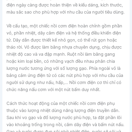
điện ngày càng được hoàn thiện về kiểu dáng, kích thước,
màu sắc sao cho phù hợp với nhu cầu của người tiêu dùng.
Về cấu tạo, một chiếc nồi cơm điện hoàn chỉnh gồm phần
vỏ, phần nhiệt, dây cắm điện và hệ thống điều khiển điện
tử. Dây dẫn được thiết kế nhỏ gọn, có thể rút gọn hoặc
tháo rời. Vỏ được làm bằng nhựa chuyên dụng, chịu được
nhiệt độ cao và va đập mạnh. Ruột nồi làm bằng gang
hoặc kim loại bền, có những vạch đều nhau phân chia
lượng nước tương ứng với số lượng gạo. Phía ngoài vỏ là
bảng cảm ứng điện tử có các nút phù hợp với nhu cầu của
người sử dụng như nấu, hấp,… Nồi cơm điện cơ thì chỉ có
chức năng nấu cơm với một nút bấm duy nhất.
Cách thức hoạt động của một chiếc nồi cơm điện phụ
thuộc vào lượng nhiệt dùng năng lượng điện truyền dẫn.
Sau khi vo gạo và đổ lượng nước phù hợp, ta đặt phần lõi
vào khoảng trống trong nồi, cắm dây điện và bấm nút nấu.
Gạo và nước được đun sôi nhờ nhiệt điện, nước sẽ sôi và