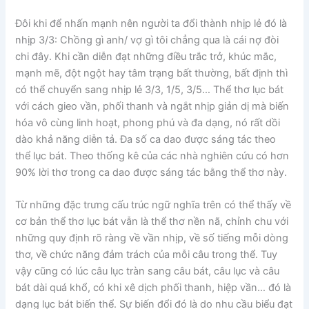
Đôi khi để nhấn mạnh nên người ta đổi thành nhịp lẻ đó là
nhịp 3/3: Chồng gì anh/ vợ gì tôi chẳng qua là cái nợ đòi
chi đây. Khi cần diễn đạt những điều trắc trở, khúc mắc,
mạnh mẽ, đột ngột hay tâm trạng bất thường, bất định thì
có thể chuyển sang nhịp lẻ 3/3, 1/5, 3/5… Thể thơ lục bát
với cách gieo vần, phối thanh và ngắt nhịp giản dị mà biến
hóa vô cùng linh hoạt, phong phú và đa dạng, nó rất dồi
dào khả năng diễn tả. Đa số ca dao được sáng tác theo
thể lục bát. Theo thống kê của các nhà nghiên cứu có hơn
90% lời thơ trong ca dao được sáng tác bằng thể thơ này.
Từ những đặc trưng cấu trúc ngữ nghĩa trên có thể thấy về
cơ bản thể thơ lục bát vẫn là thể thơ nền nã, chỉnh chu với
những quy định rõ ràng về vần nhịp, về số tiếng mỗi dòng
thơ, về chức năng đảm trách của mỗi câu trong thể. Tuy
vậy cũng có lúc câu lục tràn sang câu bát, câu lục và câu
bát dài quá khổ, có khi xê dịch phối thanh, hiệp vần… đó là
dạng lục bát biến thể. Sự biến đổi đó là do nhu cầu biểu đạt