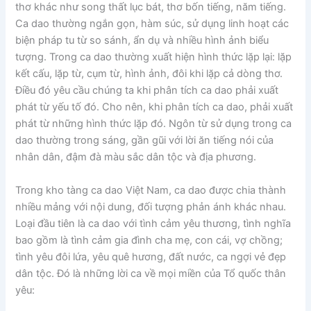
thơ khác như song thất lục bát, thơ bốn tiếng, năm tiếng.
Ca dao thường ngắn gọn, hàm súc, sử dụng linh hoạt các
biện pháp tu từ so sánh, ẩn dụ và nhiều hình ảnh biểu
tượng. Trong ca dao thường xuất hiện hình thức lặp lại: lặp
kết cấu, lặp từ, cụm từ, hình ảnh, đôi khi lặp cả dòng thơ.
Điều đó yêu cầu chúng ta khi phân tích ca dao phải xuất
phát từ yếu tố đó. Cho nên, khi phân tích ca dao, phải xuất
phát từ những hình thức lặp đó. Ngôn từ sử dụng trong ca
dao thường trong sáng, gần gũi với lời ăn tiếng nói của
nhân dân, đậm đà màu sắc dân tộc và địa phương.
Trong kho tàng ca dao Việt Nam, ca dao được chia thành
nhiều mảng với nội dung, đối tượng phản ánh khác nhau.
Loại đầu tiên là ca dao với tình cảm yêu thương, tình nghĩa
bao gồm là tình cảm gia đình cha mẹ, con cái, vợ chồng;
tình yêu đôi lứa, yêu quê hương, đất nước, ca ngợi vẻ đẹp
dân tộc. Đó là những lời ca về mọi miền của Tổ quốc thân
yêu: