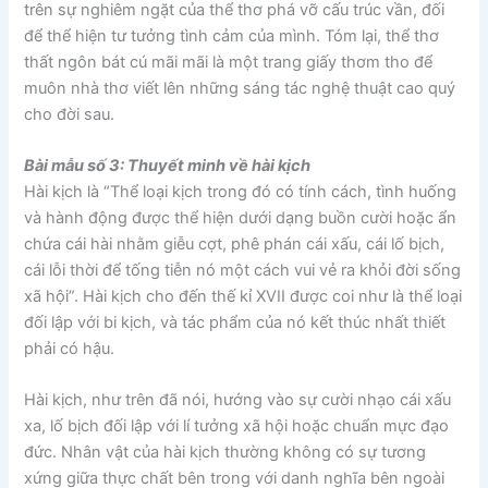
trên sự nghiêm ngặt của thể thơ phá vỡ cấu trúc vần, đối
để thể hiện tư tưởng tình cảm của mình. Tóm lại, thể thơ
thất ngôn bát cú mãi mãi là một trang giấy thơm tho để
muôn nhà thơ viết lên những sáng tác nghệ thuật cao quý
cho đời sau.
Bài mẫu số 3: Thuyết minh về hài kịch
Hài kịch là “Thể loại kịch trong đó có tính cách, tình huống
và hành động được thể hiện dưới dạng buồn cười hoặc ẩn
chứa cái hài nhằm giễu cợt, phê phán cái xấu, cái lố bịch,
cái lỗi thời để tống tiễn nó một cách vui vẻ ra khỏi đời sống
xã hội”. Hài kịch cho đến thế kỉ XVII được coi như là thể loại
đối lập với bi kịch, và tác phẩm của nó kết thúc nhất thiết
phải có hậu.
Hài kịch, như trên đã nói, hướng vào sự cười nhạo cái xấu
xa, lố bịch đối lập với lí tưởng xã hội hoặc chuẩn mực đạo
đức. Nhân vật của hài kịch thường không có sự tương
xứng giữa thực chất bên trong với danh nghĩa bên ngoài