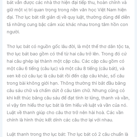
bát vẫn được các nhà thơ hiện đại tiếp thu, hoàn chỉnh và
giữ một vị trí quan trọng trong nền văn học Việt Nam hiện
đại. Thơ lục bát rất giản dị về quy luật, thường dùng để diễn
tả những cung bậc cảm xúc khác nhau trong tâm hồn con
người.
Thơ lục bát có nguồn gốc lâu đời, là một thể thơ dân tộc ta,
thơ lục bát bao gồm có thể từ hai câu trở lên. Trong đó cứ
hai câu ghép lại thành một cặp câu. Các cặp câu gồm có
một câu 6 tiếng (câu lục) và một câu 8 tiếng (câu bát), và
xen kẽ cứ câu lục là câu bát rồi đến cặp câu khác, số câu
trong bài không giới hạn. Thông thường thì bắt đầu bằng
câu sáu chữ và chấm dứt ở câu tám chữ. Nhưng cũng có
khi kết thúc bằng câu sáu để đạt tính lơ lửng, thanh và vần,
vì vậy tìm hiểu thơ lục bát là tìm hiểu về luật và vần của nó.
Luật về thanh giúp cho câu thơ trở nên hài hoà. Các vần
chính là hình thức kết dính các câu thơ lại với nhau.
Luật thanh trong thơ lục bát: Thơ lục bát có 2 câu chuẩn là