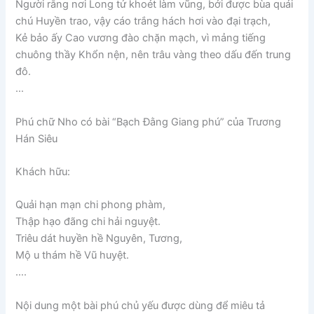
Người rằng nơi Long tử khoét làm vũng, bởi được bùa quái
chú Huyền trao, vậy cáo trắng hách hơi vào đại trạch,
Kẻ bảo ấy Cao vương đào chặn mạch, vì mảng tiếng
chuông thầy Khổn nện, nên trâu vàng theo dấu đến trung
đô.
…
Phú chữ Nho có bài “Bạch Đằng Giang phú” của Trương
Hán Siêu
Khách hữu:
Quải hạn mạn chi phong phàm,
Thập hạo đãng chi hải nguyệt.
Triêu dát huyền hề Nguyên, Tương,
Mộ u thám hề Vũ huyệt.
….
Nội dung một bài phú chủ yếu được dùng để miêu tả