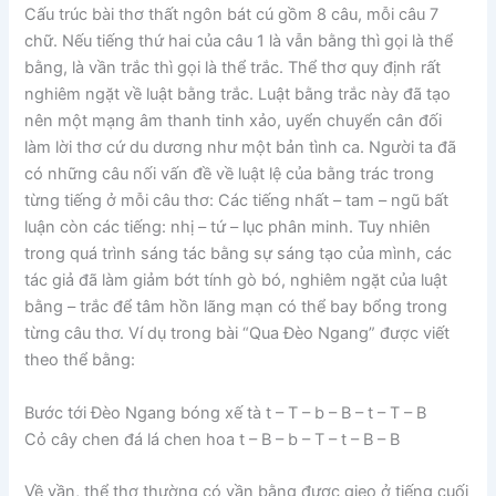
Cấu trúc bài thơ thất ngôn bát cú gồm 8 câu, mỗi câu 7
chữ. Nếu tiếng thứ hai của câu 1 là vẫn bằng thì gọi là thể
bằng, là vần trắc thì gọi là thể trắc. Thể thơ quy định rất
nghiêm ngặt về luật bằng trắc. Luật bằng trắc này đã tạo
nên một mạng âm thanh tinh xảo, uyển chuyển cân đối
làm lời thơ cứ du dương như một bản tình ca. Người ta đã
có những câu nối vấn đề về luật lệ của bằng trác trong
từng tiếng ở mỗi câu thơ: Các tiếng nhất – tam – ngũ bất
luận còn các tiếng: nhị – tứ – lục phân minh. Tuy nhiên
trong quá trình sáng tác bằng sự sáng tạo của mình, các
tác giả đã làm giảm bớt tính gò bó, nghiêm ngặt của luật
bằng – trắc để tâm hồn lãng mạn có thể bay bổng trong
từng câu thơ. Ví dụ trong bài “Qua Đèo Ngang” được viết
theo thể bằng:
Bước tới Đèo Ngang bóng xế tà t – T – b – B – t – T – B
Cỏ cây chen đá lá chen hoa t – B – b – T – t – B – B
Về vần, thể thơ thường có vần bằng được gieo ở tiếng cuối