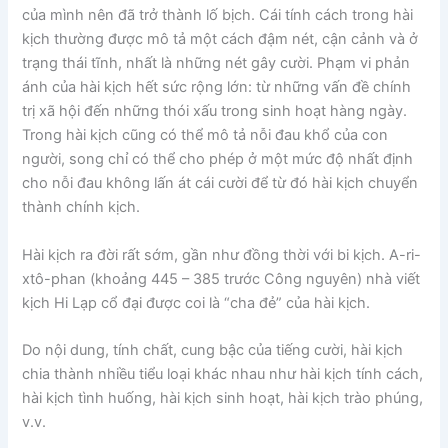
của mình nên đã trở thành lố bịch. Cái tính cách trong hài
kịch thường được mô tả một cách đậm nét, cận cảnh và ở
trạng thái tĩnh, nhất là những nét gây cười. Phạm vi phản
ánh của hài kịch hết sức rộng lớn: từ những vấn đề chính
trị xã hội đến những thói xấu trong sinh hoạt hàng ngày.
Trong hài kịch cũng có thể mô tả nỗi đau khổ của con
người, song chỉ có thể cho phép ở một mức độ nhất định
cho nỗi đau không lấn át cái cười để từ đó hài kịch chuyển
thành chính kịch.
Hài kịch ra đời rất sớm, gần như đồng thời với bi kịch. A-ri-
xtô-phan (khoảng 445 – 385 trước Công nguyên) nhà viết
kịch Hi Lạp cổ đại được coi là “cha đẻ” của hài kịch.
Do nội dung, tính chất, cung bậc của tiếng cười, hài kịch
chia thành nhiều tiểu loại khác nhau như hài kịch tính cách,
hài kịch tình huống, hài kịch sinh hoạt, hài kịch trào phúng,
v.v.