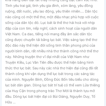
khả năng diễn đạt tất thảy những cung bậc cảm xúc như:
Tình yêu trai gái, tình yêu gia đình, xóm làng, yêu đồng
ruộng, đất nước, yêu lao động, yêu thiên nhiên…. Dân tộc
nào cũng có một thể thơ, một điệu nhạc phù hợp với cuộc
sống của dân tộc đó. Lục bát là thể thơ hài hoà với nhịp
đập của con tim, nếp nghĩ, cách sinh hoạt của người dân
Việt Nam. Ca dao, tiếng nói mang đầy âm sắc dân tộc
cũng được chuyển tải bằng lục bát. Việc sáng tạo thể thơ
độc đáo này thể hiện đời sống tinh thần phong phú của
người bình dân, rất nhiều nhà thơ thành công nhờ thể thơ
này. Những truyện thơ vĩ đại nhất của Việt Nam như
Truyện Kiều, Lục Vân Tiên đều được thể hiện bằng hình
thức thơ lục bát. Sau này các nhà thơ hiện đại cũng đã rất
thành công khi vận dụng thể lục bát trong các sáng tác
của mình. Nguyễn Bính, Đồng Đức Bốn tiêu biểu cho dòng
lục bát dân gian. Dòng lục bát trí tuệ có thể xem Lửa thiêng
của Huy Cận trong phong trào Thơ Mới là thành tựu mở
đầu. Dòng lục bát hiện đại có Bùi Giáng, Nguyễn Duy, Tố
Hữu …