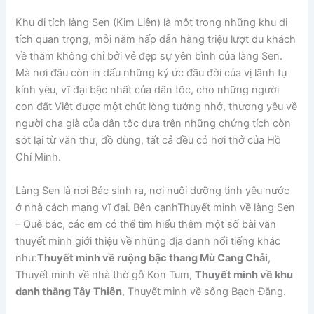
Khu di tích làng Sen (Kim Liên) là một trong những khu di
tích quan trọng, mỗi năm hấp dẫn hàng triệu lượt du khách
về thăm không chỉ bởi vẻ đẹp sự yên bình của làng Sen.
Mà nơi đâu còn in dấu những ký ức đầu đời của vị lãnh tụ
kính yêu, vĩ đại bậc nhất của dân tộc, cho những người
con đất Việt được một chút lòng tưởng nhớ, thương yêu về
người cha già của dân tộc dựa trên những chứng tích còn
sót lại từ văn thư, đồ dùng, tất cả đều có hơi thở của Hồ
Chí Minh.
Làng Sen là nơi Bác sinh ra, nơi nuôi dưỡng tình yêu nước
ở nhà cách mạng vĩ đại. Bên cạnhThuyết minh về làng Sen
– Quê bác, các em có thể tìm hiểu thêm một số bài văn
thuyết minh giới thiệu về những địa danh nổi tiếng khác
như:
Thuyết minh về ruộng bậc thang Mù Cang Chải
,
Thuyết minh về nhà thờ gỗ Kon Tum,
Thuyết minh về khu
danh thắng Tây Thiên
, Thuyết minh về sông Bạch Đằng.