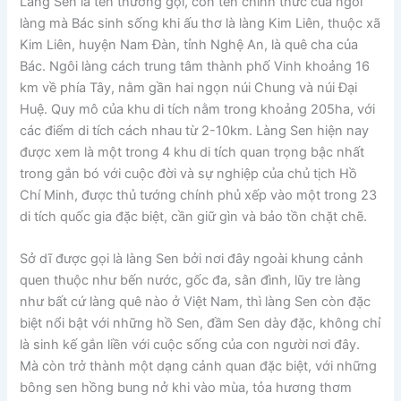
Làng Sen là tên thường gọi, còn tên chính thức của ngôi
làng mà Bác sinh sống khi ấu thơ là làng Kim Liên, thuộc xã
Kim Liên, huyện Nam Đàn, tỉnh Nghệ An, là quê cha của
Bác. Ngôi làng cách trung tâm thành phố Vinh khoảng 16
km về phía Tây, nằm gần hai ngọn núi Chung và núi Đại
Huệ. Quy mô của khu di tích nằm trong khoảng 205ha, với
các điểm di tích cách nhau từ 2-10km. Làng Sen hiện nay
được xem là một trong 4 khu di tích quan trọng bậc nhất
trong gắn bó với cuộc đời và sự nghiệp của chủ tịch Hồ
Chí Minh, được thủ tướng chính phủ xếp vào một trong 23
di tích quốc gia đặc biệt, cần giữ gìn và bảo tồn chặt chẽ.
Sở dĩ được gọi là làng Sen bởi nơi đây ngoài khung cảnh
quen thuộc như bến nước, gốc đa, sân đình, lũy tre làng
như bất cứ làng quê nào ở Việt Nam, thì làng Sen còn đặc
biệt nổi bật với những hồ Sen, đầm Sen dày đặc, không chỉ
là sinh kế gắn liền với cuộc sống của con người nơi đây.
Mà còn trở thành một dạng cảnh quan đặc biệt, với những
bông sen hồng bung nở khi vào mùa, tỏa hương thơm