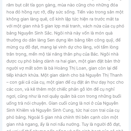
râm bụt cắt tỉa gọn gàng, mùa nào cũng cho những đóa
hoa đỏ hồng rực rỡ, đầy sức sống. Tiến vào trong sân một
không gian làng quê, cổ kính lập tức hiện ra trước mắt ta
với một gian nhà 5 gian lợp mái tranh, vách nứa của cụ phó
bảng Nguyễn Sinh Sắc. Ngôi nhà này vốn là món quà
thưởng do dân làng Sen dựng lên bằng tiền công quỹ, để
mừng cụ đỗ đạt, mang lại vinh dự cho làng, với tấm lòng
trân trọng, mến mộ tài năng thân phụ của Bác. Ngôi nhà
được cụ phó bảng dành ra hai gian, một gian đặt bàn thờ
người vợ mất sớm là bà Hoàng Thị Loan, gian còn lại để
tiếp khách khứa. Một gian dành cho bà Nguyễn Thị Thanh
– con gái cả của cụ, một gian để cụ đặt án thư dạy học cho
các con, và kê thêm một chiếc phản gỗ lớn để cụ nghỉ
ngơi, cũng như là nơi quây quần bà con trong những buổi
uống trà nói chuyện. Gian cuối cùng là nơi ở của Nguyễn
Sinh Khiêm và Nguyễn Sinh Cung, tức hai con trai của cụ
phó bảng. Ngoài 5 gian nhà chính thì bên cạnh còn một
gian nhà ngang, ấy là nơi nấu nướng. Tuy là người đỗ đạt,