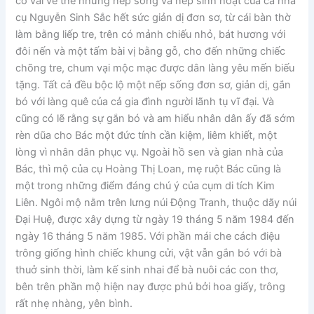
có vai vế thế nhưng nếp sống và nếp sinh hoạt của cả nhà
cụ Nguyễn Sinh Sắc hết sức giản dị đơn sơ, từ cái bàn thờ
làm bằng liếp tre, trên có mảnh chiếu nhỏ, bát hương với
đôi nến và một tấm bài vị bằng gỗ, cho đến những chiếc
chõng tre, chum vại mộc mạc được dân làng yêu mến biếu
tặng. Tất cả đều bộc lộ một nếp sống đơn sơ, giản dị, gắn
bó với làng quê của cả gia đình người lãnh tụ vĩ đại. Và
cũng có lẽ rằng sự gắn bó và am hiểu nhân dân ấy đã sớm
rèn dũa cho Bác một đức tính cần kiệm, liêm khiết, một
lòng vì nhân dân phục vụ. Ngoài hồ sen và gian nhà của
Bác, thì mộ của cụ Hoàng Thị Loan, mẹ ruột Bác cũng là
một trong những điểm đáng chú ý của cụm di tích Kim
Liên. Ngôi mộ nằm trên lưng núi Động Tranh, thuộc dãy núi
Đại Huệ, được xây dựng từ ngày 19 tháng 5 năm 1984 đến
ngày 16 tháng 5 năm 1985. Với phần mái che cách điệu
trông giống hình chiếc khung cửi, vật vẫn gắn bó với bà
thuở sinh thời, làm kế sinh nhai để bà nuôi các con thơ,
bên trên phần mộ hiện nay được phủ bởi hoa giấy, trông
rất nhẹ nhàng, yên bình.