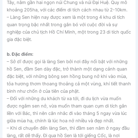
Tây, nằm gần hai ngọn núi Chung và núi Đại Huệ. Quy mô
khoảng 205ha, với các điểm di tích cách nhau từ 2-10km.
– Làng Sen hiện nay được xem là một trong 4 khu di tích
quan trọng bậc nhất trong gắn bó với cuộc đời và sự
nghiệp của chủ tịch Hồ Chí Minh, một trong 23 di tích quốc
gia đặc biệt.
b. Đặc điểm:
– Sở dĩ được gọi là làng Sen bởi nơi đây nổi bật với những
hồ Sen, đầm Sen dày đặc, trở thành một dạng cảnh quan
đặc biệt, với những bông sen hồng bung nở khi vào mùa,
tỏa hương thơm thoang thoảng cả một vùng, khí tiết thanh
bình như chốn ở của tiên của phật.
– Đối với những du khách từ xa tới, đi du lịch vừa muốn
được ngắm sen nở, vừa muốn tham quan cụm di tích gắn
liền với Bác, thì nên cân nhắc đi vào tháng 5 ngay vừa lúc
giữa mùa hạ, chính là lúc hoa nở nhiều và đẹp nhất.
– Khi di chuyển đến làng Sen, thì đầm sen nằm ở ngay đầu
làng, rất dễ thấy. Đi qua hồ Sen là tới giếng Cốc, là nơi