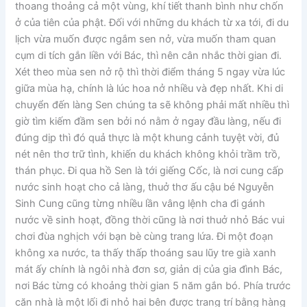
thoang thoảng cả một vùng, khí tiết thanh bình như chốn
ở của tiên của phật. Đối với những du khách từ xa tới, đi du
lịch vừa muốn được ngắm sen nở, vừa muốn tham quan
cụm di tích gắn liền với Bác, thì nên cân nhắc thời gian đi.
Xét theo mùa sen nở rộ thì thời điểm tháng 5 ngay vừa lúc
giữa mùa hạ, chính là lúc hoa nở nhiều và đẹp nhất. Khi di
chuyển đến làng Sen chúng ta sẽ không phải mất nhiều thì
giờ tìm kiếm đầm sen bởi nó nằm ở ngay đầu làng, nếu đi
đúng dịp thì đó quả thực là một khung cảnh tuyệt vời, đủ
nét nên thơ trữ tình, khiến du khách không khỏi trầm trồ,
thán phục. Đi qua hồ Sen là tới giếng Cốc, là nơi cung cấp
nước sinh hoạt cho cả làng, thuở thơ ấu cậu bé Nguyễn
Sinh Cung cũng từng nhiều lần vâng lệnh cha đi gánh
nước về sinh hoạt, đồng thời cũng là nơi thuở nhỏ Bác vui
chơi đùa nghịch với bạn bè cùng trang lứa. Đi một đoạn
không xa nước, ta thấy thấp thoáng sau lũy tre già xanh
mát ấy chính là ngôi nhà đơn sơ, giản dị của gia đình Bác,
nơi Bác từng có khoảng thời gian 5 năm gắn bó. Phía trước
căn nhà là một lối đi nhỏ hai bên được trang trí bằng hàng