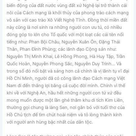
biến động của đất nước vùng đất xứ Nghệ lại trở thành cái
nôi của Cách mạng là khởi thủy của phong trào cách mạng
vô sản với cao trào Xô Viết Nghệ Tĩnh. Đồng thời miền đất
này cũng là nơi sinh ra những người con ưu tú, có nhiều
đóng góp to lớn cho Tổ quốc với một loạt các cái tên nổi
tiếng như: Phan Bội Châu, Nguyễn Xuân Ôn, Đặng Thái
Thân, Phan Đình Phùng; các lãnh đạo Cộng sản như:
Nguyễn Thị Minh Khai, Lê Hồng Phong, Hà Huy Tập, Trần
Quốc Hoàn, Nguyễn Phong Sắc, Nguyễn Duy Trinh… Và
trong số đó nổi bật và sáng hơn cả chính là vị lãnh tụ vĩ đại
Hồ Chí Minh, người đã có công lãnh đạo Cách mạng Việt
Nam đi đến thắng lợi bằng cả cuộc đời mình. Chính vì thế
khi về với Nghệ An, hầu hết những người con tứ xứ đều
mong muốn được một lần ghé thăm khu di tích Kim Liên,
thường gọi chung là làng Sen, nơi gắn bó với tuổi thơ của
Hồ Chủ tịch để tìm chút hoài niệm và tỏ lòng thành kính
với người anh hùng bậc nhất của dân tộc.