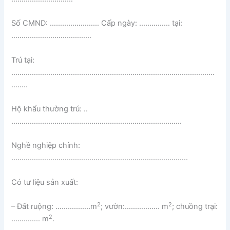
Số CMND: …………………… Cấp ngày: …………… tại:
…………………………………
Trú tại:
………………………………………………………………………………………
……..
Hộ khẩu thường trú: ..
………………………………………………………………………..
Nghề nghiệp chính:
…………………………………………………………………………..
Có tư liệu sản xuất:
2
2
– Đất ruộng: ……………..m
; vườn:…………….. m
; chuồng trại:
2
………….. m
.