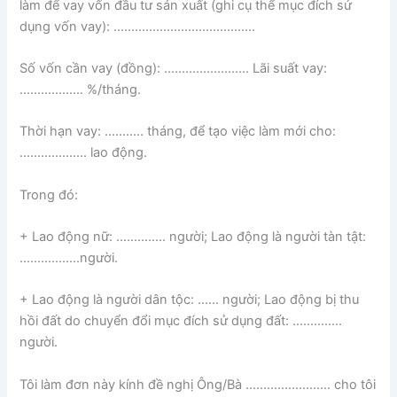
làm để vay vốn đầu tư sản xuất (ghi cụ thể mục đích sử
dụng vốn vay): ………………………………….
Số vốn cần vay (đồng): …………………… Lãi suất vay:
……………… %/tháng.
Thời hạn vay: ……….. tháng, để tạo việc làm mới cho:
………………. lao động.
Trong đó:
+ Lao động nữ: ………….. người; Lao động là người tàn tật:
……………..người.
+ Lao động là người dân tộc: …… người; Lao động bị thu
hồi đất do chuyển đổi mục đích sử dụng đất: …………..
người.
Tôi làm đơn này kính đề nghị Ông/Bà …………………… cho tôi