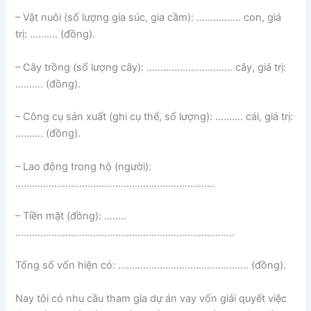
– Vật nuôi (số lượng gia súc, gia cầm): ……………. con, giá
trị: ………. (đồng).
– Cây trồng (số lượng cây): …………………………. cây, giá trị:
………. (đồng).
– Công cụ sản xuất (ghi cụ thể, số lượng): ………. cái, giá trị:
………. (đồng).
– Lao động trong hộ (người):
………………………………………………………………
– Tiền mặt (đồng): ……..
…………………………………………………………………….
Tổng số vốn hiện có: ……………………………………….. (đồng).
Nay tôi có nhu cầu tham gia dự án vay vốn giải quyết việc