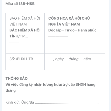
Mẫu số 18B-HSB
BẢO HIỂM XÃ HỘI
CỘNG HÒA XÃ HỘI CHỦ
VIỆT NAM
NGHĨA VIỆT NAM
BẢO HIỂM XÃ HỘI
Độc lập – Tự do – Hạnh phúc
TỈNH/TP …
—————-
——–
Số: /BHXH-TB
….., ngày … tháng … năm …
THÔNG BÁO
Về việc đăng ký nhận lương hưu/trợ cấp BHXH hàng
tháng
Kính gửi: Ông/Bà ………………………………………………………..