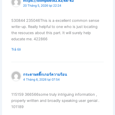
https://olimpbetkz.kz/kk-kz
20 Tháng 5, 2026 tại 22:24
530844 235046This is a excellent common sense
write-up. Really helpful to one who is just locating
the resouces about this part. It will surely help
educate me. 422866
Trả lời
กระดาษสติ๊กเกอร์ความร้อน
4 Tháng 6, 2026 tại 07:54
115159 366566some truly intriguing information ,
properly written and broadly speaking user genial .
101189