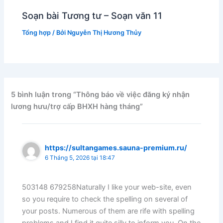
Soạn bài Tương tư – Soạn văn 11
Tổng hợp
/ Bởi
Nguyễn Thị Hương Thủy
5 bình luận trong “Thông báo về việc đăng ký nhận
lương hưu/trợ cấp BHXH hàng tháng”
https://sultangames.sauna-premium.ru/
6 Tháng 5, 2026 tại 18:47
503148 679258Naturally I like your web-site, even
so you require to check the spelling on several of
your posts. Numerous of them are rife with spelling
problems and I find it quite silly to inform you. On the