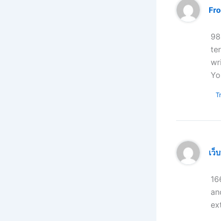
Fro
98
te
wr
Yo
Tr
เว็
16
an
ex