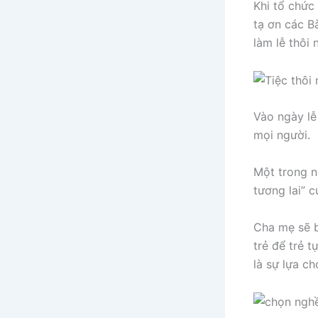
Khi tổ chức
tạ ơn các B
làm lễ thôi 
Vào ngày lễ
mọi người.
Một trong n
tương lai” c
Cha mẹ sẽ b
trẻ để trẻ t
là sự lựa ch