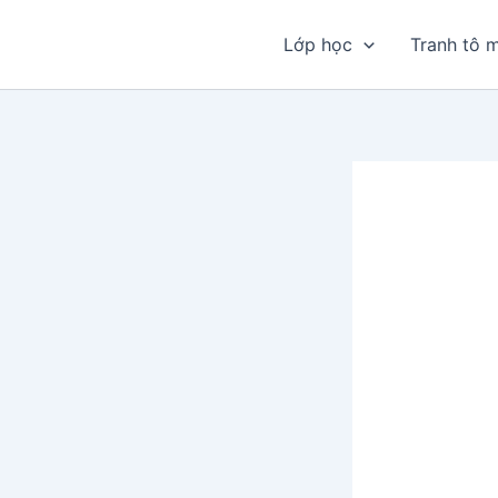
Nhảy
tới
Lớp học
Tranh tô 
nội
dung