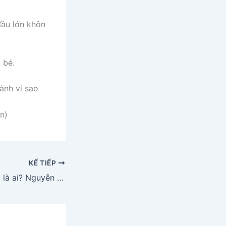
đầu lớn khôn
 bé.
ành vi sao
n)
KẾ TIẾP
Chồng Minh Hằng là ai? Nguyễn Quốc Bảo có vợ chưa?