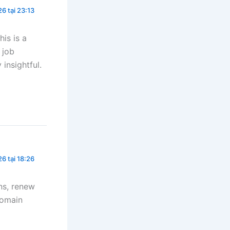
6 tại 23:13
his is a
 job
 insightful.
6 tại 18:26
ns, renew
domain