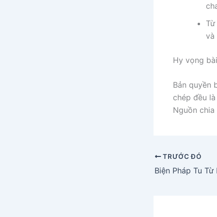
ch
Từ 
và 
Hy vọng bài 
Bản quyền b
chép đều là 
Nguồn chia 
TRƯỚC ĐÓ