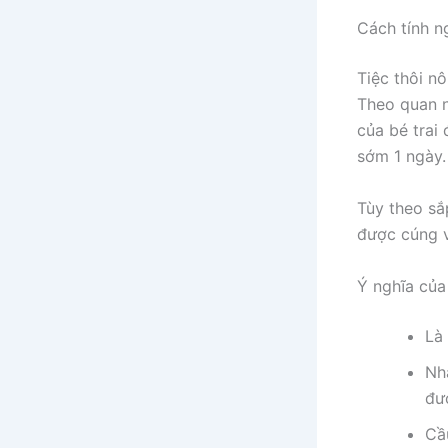
Cách tính n
Tiệc thôi nô
Theo quan ni
của bé trai
sớm 1 ngày.
Tùy theo sắ
được cúng v
Ý nghĩa của 
Là 
Nh
đư
Cầ