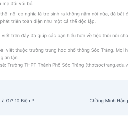
a mẹ đối với bé.
thôi nôi có nghĩa là trẻ sinh ra không nằm nôi nữa, đã bắt 
phát triển toàn diện như một cá thể độc lập.
viết trên đây đã giúp các bạn hiểu hơn về tiệc thôi nôi cho
ài viết thuộc trường trung học phổ thông Sóc Trăng. Mọi h
gian lận.
sẻ: Trường THPT Thành Phố Sóc Trăng (thptsoctrang.edu.v
Biện Pháp Tu Từ Là Gì? 10 Biện Pháp Tu Từ Trong Văn Học