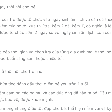
gày thôi nôi cho bé
i của trẻ được tổ chức vào ngày sinh âm lịch và căn cứ theo
ệm của người xưa thì “trai kém 2 gái kém 1”, có nghĩa là lễ
 được tổ chức sớm 2 ngày so với ngày sinh âm lịch, còn của 
p xếp thời gian và chọn lựa của từng gia đình mà lễ thôi nô
ào buổi sáng sớm hoặc chiều tối.
lễ thôi nôi cho trẻ nhỏ
bữa tiệc đánh dấu thời điểm bé yêu tròn 1 tuổi
ằm cảm ơn các bà mụ và các đức ông đã nặn ra bé. Cầu m
ợc bảo vệ, được khỏe mạnh.
u mong những điều tốt đẹp cho bé, thể hiện niềm vui và k