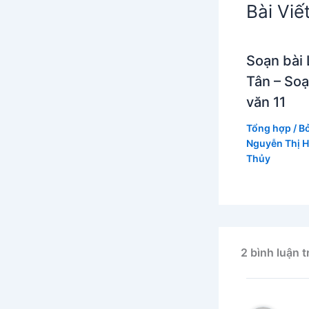
Bài Viế
Soạn bài 
Tân – So
văn 11
Tổng hợp
/ B
Nguyễn Thị 
Thủy
2 bình luận t