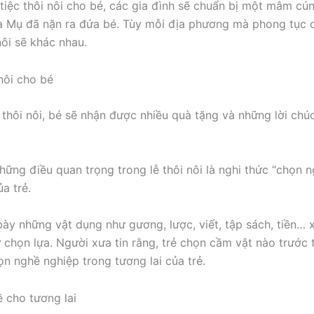
 tiệc thôi nôi cho bé, các gia đình sẽ chuẩn bị một mâm cú
à Mụ đã nặn ra đứa bé. Tùy mỗi địa phương mà phong tục c
nôi sẽ khác nhau.
 thôi nôi, bé sẽ nhận được nhiều quà tặng và những lời chú
hững điều quan trọng trong lễ thôi nôi là nghi thức “chọn 
ủa trẻ.
ày những vật dụng như gương, lược, viết, tập sách, tiền…
ự chọn lựa. Người xưa tin rằng, trẻ chọn cầm vật nào trước 
ọn nghề nghiệp trong tương lai của trẻ.