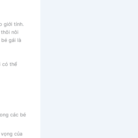
 giới tính.
 thôi nôi
bé gái là
i có thể
ong các bé
ỳ vọng của