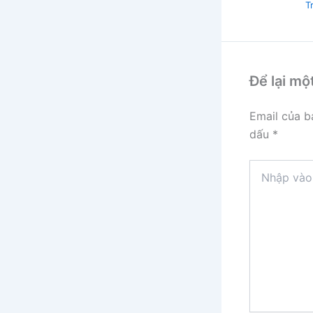
Tr
Để lại mộ
Email của b
dấu
*
Nhập
vào
đây...