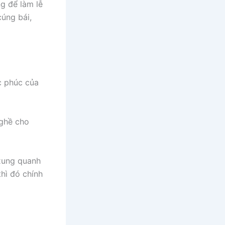
ng để làm lễ
úng bái,
c phúc của
nghề cho
 xung quanh
thì đó chính