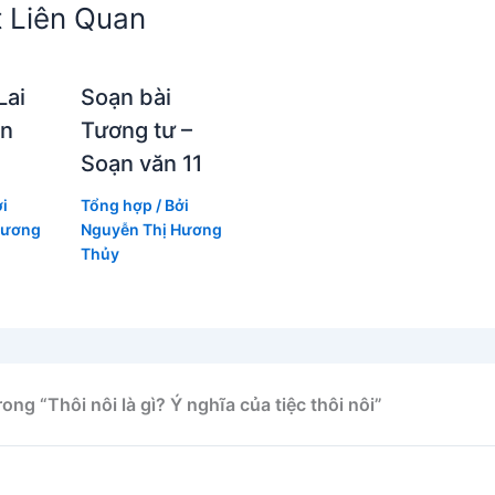
t Liên Quan
Lai
Soạn bài
ạn
Tương tư –
Soạn văn 11
ởi
Tổng hợp
/ Bởi
Hương
Nguyễn Thị Hương
Thủy
rong “Thôi nôi là gì? Ý nghĩa của tiệc thôi nôi”