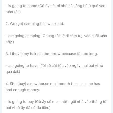
– is going to come (Cô ấy sẽ tới nhà của ông bà ở quê vào
tuần tới.)
2. We (go) camping this weekend.
– are going camping (Chúng tôi sẽ đi cắm trại vào cuối tuần
này.)
3. I (have) my hair cut tomorrow because it’s too long.
– am going to have (Tôi sẽ cắt tóc vào ngày mai bởi vì nó
quá dài.)
4. She (buy) a new house next month because she has
had enough money.
– is going to buy (Cô ấy sẽ mua một ngôi nhà vào tháng tới
bởi vì cô ấy đã có đủ tiền.)