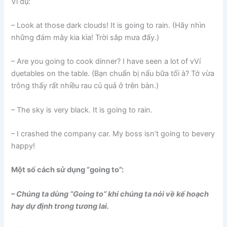
Ví dụ:
– Look at those dark clouds! It is going to rain. (Hãy nhìn
những đám mây kia kìa! Trời sắp mưa đấy.)
– Are you going to cook dinner? I have seen a lot of vVí
dụetables on the table. (Bạn chuẩn bị nấu bữa tối à? Tớ vừa
trông thấy rất nhiều rau củ quả ở trên bàn.)
– The sky is very black. It is going to rain.
– I crashed the company car. My boss isn’t going to bevery
happy!
Một số cách sử dụng “going to”:
– Chúng ta dùng “Going to” khi chúng ta nói về kế hoạch
hay dự định trong tương lai.