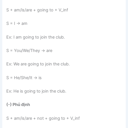
S + am/is/are + going to + V_inf
S = I -> am
Ex: I am going to join the club.
S = You/We/They -> are
Ex: We are going to join the club.
S = He/She/It -> is
Ex: He is going to join the club.
(-) Phủ định
S + am/is/are + not + going to + V_inf