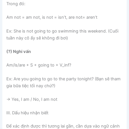
Trong đó:
Am not = am not, is not = isn’t, are not= aren’t
Ex: She is not going to go swimming this weekend. (Cuối
tuần này cô ấy sẽ không đi bơi)
(?) Nghi vấn
Am/is/are + S + going to + V_inf?
Ex: Are you going to go to the party tonight? (Bạn sẽ tham
gia bữa tiệc tối nay chứ?)
→ Yes, I am / No, I am not
III. Dấu hiệu nhận biết
Để xác định được thì tương lai gần, cần dựa vào ngữ cảnh