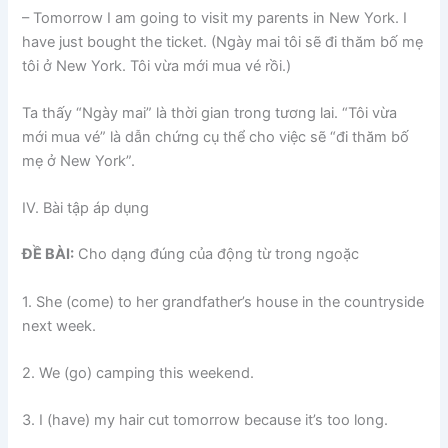
– Tomorrow I am going to visit my parents in New York. I
have just bought the ticket. (Ngày mai tôi sẽ đi thăm bố mẹ
tôi ở New York. Tôi vừa mới mua vé rồi.)
Ta thấy “Ngày mai” là thời gian trong tương lai. “Tôi vừa
mới mua vé” là dẫn chứng cụ thể cho việc sẽ “đi thăm bố
mẹ ở New York”.
IV. Bài tập áp dụng
ĐỀ BÀI:
Cho dạng đúng của động từ trong ngoặc
1. She (come) to her grandfather’s house in the countryside
next week.
2. We (go) camping this weekend.
3. I (have) my hair cut tomorrow because it’s too long.