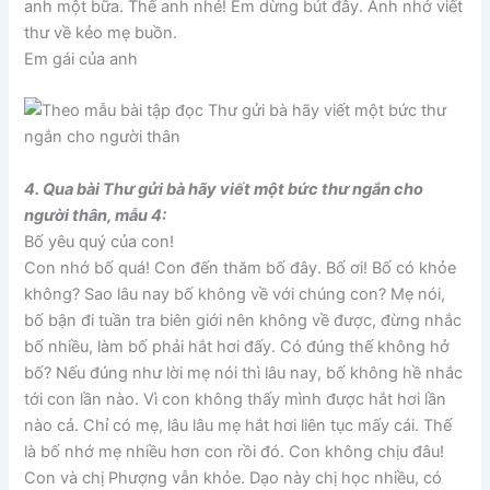
anh một bữa. Thế anh nhé! Em dừng bút đây. Anh nhớ viết
thư về kẻo mẹ buồn.
Em gái của anh
4. Qua bài Thư gửi bà hãy viết một bức thư ngắn cho
người thân, mẫu 4:
Bố yêu quý của con!
Con nhớ bố quá! Con đến thăm bố đây. Bố ơi! Bố có khỏe
không? Sao lâu nay bố không về với chúng con? Mẹ nói,
bố bận đi tuần tra biên giới nên không về được, đừng nhắc
bố nhiều, làm bố phải hắt hơi đấy. Có đúng thế không hở
bố? Nếu đúng như lời mẹ nói thì lâu nay, bố không hề nhắc
tới con lần nào. Vì con không thấy mình được hắt hơi lần
nào cả. Chỉ có mẹ, lâu lâu mẹ hắt hơi liên tục mấy cái. Thế
là bố nhớ mẹ nhiều hơn con rồi đó. Con không chịu đâu!
Con và chị Phượng vẫn khỏe. Dạo này chị học nhiều, có