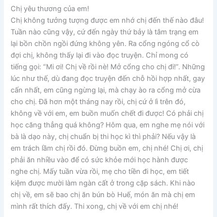
Chị yêu thương của em!
Chị không tưởng tượng được em nhớ chị đến thế nào đâu!
Tuần nào cũng vậy, cứ đến ngày thứ bảy là tâm trạng em
lại bồn chồn ngồi đứng không yên. Ra cổng ngóng cổ cò
đợi chị, không thấy lại đi vào đọc truyện. Chỉ mong có
tiếng gọi: “Mi ơi! Chị về rồi nè! Mở cổng cho chị đi!”. Những
lúc như thế, dù đang đọc truyện đến chỗ hồi hợp nhất, gay
cấn nhất, em cũng ngừng lại, mà chạy ào ra cổng mở cừa
cho chị. Đã hơn một tháng nay rồi, chị cứ ở lì trên đó,
không về với em, em buồn muốn chết đi được! Có phải chị
học căng thẳng quá không? Hôm qua, em nghe mẹ nói với
bà là dạo này, chị chuẩn bị thi học kì thì phải? Nếu vậy là
em trách lầm chị rồi đó. Đừng buồn em, chị nhé! Chị ơi, chị
phải ăn nhiều vào để có sức khỏe mới học hành được
nghe chị. Mấy tuần vừa rồi, mẹ cho tiền đi học, em tiết
kiệm được mười làm ngàn cất ở trong cặp sách. Khi nào
chị về, em sẽ bao chị ăn bún bò Huế, món ăn mà chị em
mình rất thích đấy. Thi xong, chị về với em chị nhé!