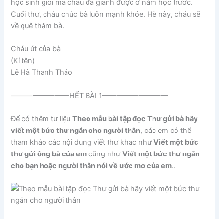
học sinh giỏi mà cháu đã giành được ở năm học trước.
Cuối thư, cháu chúc bà luôn mạnh khỏe. Hè này, cháu sẽ
về quê thăm bà.
Cháu út của bà
(Kí tên)
Lê Hà Thanh Thảo
————————HẾT BÀI 1—————————
Để có thêm tư liệu
Theo mẫu bài tập đọc Thư gửi bà hãy
viết một bức thư ngắn cho người thân
, các em có thể
tham khảo các nội dung viết thư khác như
Viết một bức
thư gửi ông bà của em
cũng như
Viết một bức thư ngắn
cho bạn hoặc người thân nói về ước mơ của em
..