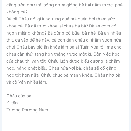
căng tròn như trái bóng nhựa giông hè hai năm trước, phải
không bà?
Bà ơi! Cháu nói gì lung tung quá mà quên hỏi thăm sức
khỏe bà. Bà đã thực khỏe lại chưa hả bà? Bà ăn cơm có
ngon miệng không? Bà đừng bỏ bữa, bà nhé. Bà ăn nhiều
thịt, cá vào để hè này, bà còn dẫn cháu đi thăm vườn nữa
chứ! Cháu bây giờ ăn khỏe lắm bà ạ! Tuần vừa rồi, mẹ cho
cháu cân thử, tăng hơn tháng trước một kí. Còn việc học
của cháu thì vẫn tốt. Cháu luôn được biểu dương là chăm
học, năng phát biểu. Cháu hứa với bà, cháu sẽ cố gắng
học tốt hơn nữa. Cháu chúc bà mạnh khỏe. Cháu nhớ bà
và cô Vân nhiều lắm.
Cháu của bà
Kí tên
Trương Phương Nam