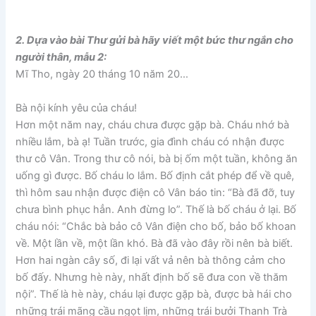
2. Dựa vào bài Thư gửi bà hãy viết một bức thư ngắn cho
người thân, mẫu 2:
Mĩ Tho, ngày 20 tháng 10 năm 20…
Bà nội kính yêu của cháu!
Hơn một năm nay, cháu chưa được gặp bà. Cháu nhớ bà
nhiều lắm, bà ạ! Tuần trước, gia đình cháu có nhận được
thư cô Vân. Trong thư cô nói, bà bị ốm một tuần, không ăn
uống gì được. Bố cháu lo lắm. Bố định cắt phép để về quê,
thì hôm sau nhận được điện cô Vân báo tin: “Bà đã đỡ, tuy
chưa bình phục hẳn. Anh đừng lo”. Thế là bố cháu ở lại. Bố
cháu nói: “Chắc bà bảo cô Vân điện cho bố, bảo bố khoan
về. Một lần về, một lần khó. Bà đã vào đây rồi nên bà biết.
Hơn hai ngàn cây số, đi lại vất vả nên bà thông cảm cho
bố đấy. Nhưng hè này, nhất định bố sẽ đưa con về thăm
nội”. Thế là hè này, cháu lại được gặp bà, được bà hái cho
những trái mãng cầu ngọt lịm, những trái bưởi Thanh Trà