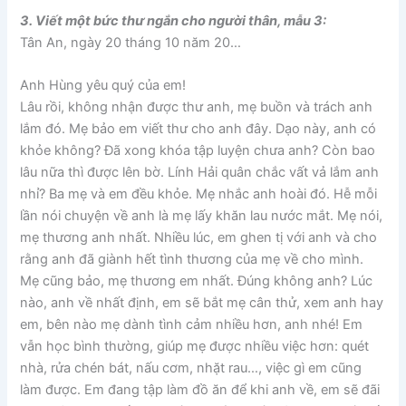
3. Viết một bức thư ngắn cho người thân, mẫu 3:
Tân An, ngày 20 tháng 10 năm 20…
Anh Hùng yêu quý của em!
Lâu rồi, không nhận được thư anh, mẹ buồn và trách anh
lắm đó. Mẹ bảo em viết thư cho anh đây. Dạo này, anh có
khỏe không? Đã xong khóa tập luyện chưa anh? Còn bao
lâu nữa thì được lên bờ. Lính Hải quân chắc vất vả lắm anh
nhỉ? Ba mẹ và em đều khỏe. Mẹ nhắc anh hoài đó. Hễ mỗi
lần nói chuyện về anh là mẹ lấy khăn lau nước mắt. Mẹ nói,
mẹ thương anh nhất. Nhiều lúc, em ghen tị với anh và cho
rằng anh đã giành hết tình thương của mẹ về cho mình.
Mẹ cũng bảo, mẹ thương em nhất. Đúng không anh? Lúc
nào, anh về nhất định, em sẽ bắt mẹ cân thử, xem anh hay
em, bên nào mẹ dành tình cảm nhiều hơn, anh nhé! Em
vẫn học bình thường, giúp mẹ được nhiều việc hơn: quét
nhà, rửa chén bát, nấu cơm, nhặt rau…, việc gì em cũng
làm được. Em đang tập làm đồ ăn để khi anh về, em sẽ đãi