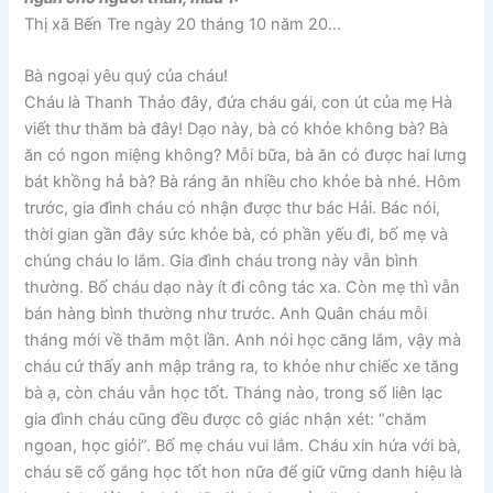
Thị xã Bến Tre ngày 20 tháng 10 năm 20…
Bà ngoại yêu quý của cháu!
Cháu là Thanh Thảo đây, đứa cháu gái, con út của mẹ Hà
viết thư thăm bà đây! Dạo này, bà có khỏe không bà? Bà
ăn có ngon miệng không? Mỗi bữa, bà ăn có được hai lưng
bát khồng hả bà? Bà ráng ăn nhiều cho khỏe bà nhé. Hôm
trước, gia đình cháu có nhận được thư bác Hải. Bác nói,
thời gian gần đây sức khỏe bà, có phần yếu đi, bố mẹ và
chúng cháu lo lắm. Gia đình cháu trong này vẫn bình
thường. Bố cháu dạo này ít đi công tác xa. Còn mẹ thì vẫn
bán hàng bình thường như trước. Anh Quân cháu mỗi
tháng mới về thăm một lần. Anh nói học căng lắm, vậy mà
cháu cứ thấy anh mập trắng ra, to khỏe như chiếc xe tăng
bà ạ, còn cháu vẫn học tốt. Tháng nào, trong sổ liên lạc
gia đình cháu cũng đều được cô giác nhận xét: “chăm
ngoan, học giỏi”. Bố mẹ cháu vui lắm. Cháu xin hứa với bà,
cháu sẽ cố gắng học tốt hon nữa để giữ vững danh hiệu là