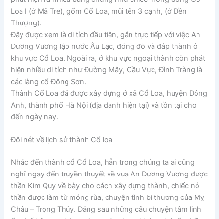
Loa I (ở Mã Tre), gốm Cổ Loa, mũi tên 3 cạnh, (ở Đền
Thượng).
Đây được xem là di tích đầu tiên, gắn trực tiếp với việc An
Dương Vương lập nước Âu Lạc, đóng đô và đắp thành ở
khu vực Cổ Loa. Ngoài ra, ở khu vực ngoại thành còn phát
hiện nhiều di tích như Đường Mây, Cầu Vực, Đình Tràng là
các làng cổ Đông Sơn.
Thành Cổ Loa đã được xây dựng ở xã Cổ Loa, huyện Đông
Anh, thành phố Hà Nội (địa danh hiện tại) và tồn tại cho
đến ngày nay.
Đôi nét về lịch sử thành Cổ loa
Nhắc đến thành cổ Cổ Loa, hẵn trong chúng ta ai cũng
nghĩ ngay đến truyền thuyết về vua An Dương Vương được
thần Kim Quy về bày cho cách xây dựng thành, chiếc nỏ
thần được làm từ móng rùa, chuyện tình bi thương của Mỵ
Châu – Trọng Thủy. Đằng sau những câu chuyện tâm linh