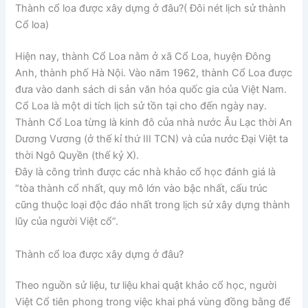
Thành cổ loa được xây dựng ở đâu?( Đôi nét lịch sử thành
Cổ loa)
Hiện nay, thành Cổ Loa nằm ở xã Cổ Loa, huyện Đông
Anh, thành phố Hà Nội. Vào năm 1962, thành Cổ Loa được
đưa vào danh sách di sản văn hóa quốc gia của Việt Nam.
Cổ Loa là một di tích lịch sử tồn tại cho đến ngày nay.
Thành Cổ Loa từng là kinh đô của nhà nước Âu Lạc thời An
Dương Vương (ở thế kỉ thứ III TCN) và của nước Đại Việt ta
thời Ngô Quyền (thế kỷ X).
Đây là công trình được các nhà khảo cổ học đánh giá là
“tòa thành cổ nhất, quy mô lớn vào bậc nhất, cấu trúc
cũng thuộc loại độc đáo nhất trong lịch sử xây dựng thành
lũy của người Việt cổ”.
Thành cổ loa được xây dựng ở đâu?
Theo nguồn sử liệu, tư liệu khai quật khảo cổ học, người
Việt Cổ tiên phong trong việc khai phá vùng đồng bằng để