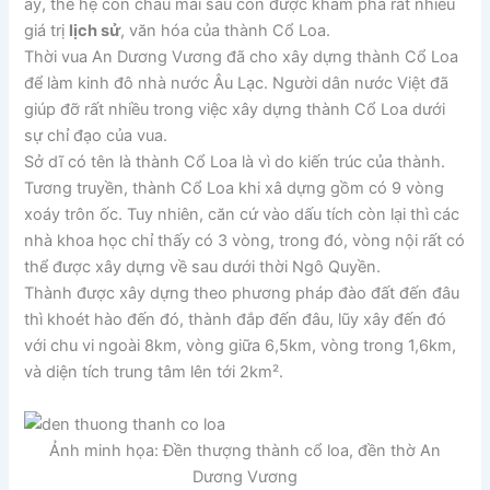
ấy, thế hệ con cháu mai sau còn được khám phá rất nhiều
giá trị
lịch sử
, văn hóa của thành Cổ Loa.
Thời vua An Dương Vương đã cho xây dựng thành Cổ Loa
để làm kinh đô nhà nước Âu Lạc. Người dân nước Việt đã
giúp đỡ rất nhiều trong việc xây dựng thành Cổ Loa dưới
sự chỉ đạo của vua.
Sở dĩ có tên là thành Cổ Loa là vì do kiến trúc của thành.
Tương truyền, thành Cổ Loa khi xâ dựng gồm có 9 vòng
xoáy trôn ốc. Tuy nhiên, căn cứ vào dấu tích còn lại thì các
nhà khoa học chỉ thấy có 3 vòng, trong đó, vòng nội rất có
thể được xây dựng về sau dưới thời Ngô Quyền.
Thành được xây dựng theo phương pháp đào đất đến đâu
thì khoét hào đến đó, thành đắp đến đâu, lũy xây đến đó
với chu vi ngoài 8km, vòng giữa 6,5km, vòng trong 1,6km,
và diện tích trung tâm lên tới 2km².
Ảnh minh họa: Đền thượng thành cổ loa, đền thờ An
Dương Vương