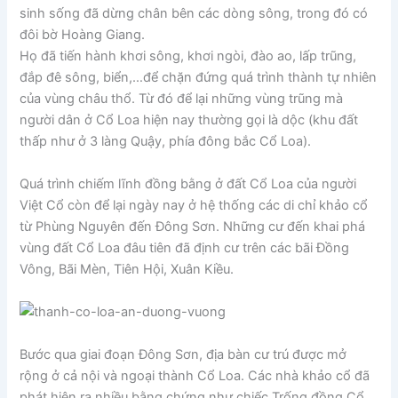
sinh sống đã dừng chân bên các dòng sông, trong đó có
đôi bờ Hoàng Giang.
Họ đã tiến hành khơi sông, khơi ngòi, đào ao, lấp trũng,
đắp đê sông, biển,…để chặn đứng quá trình thành tự nhiên
của vùng châu thổ. Từ đó để lại những vùng trũng mà
người dân ở Cổ Loa hiện nay thường gọi là dộc (khu đất
thấp như ở 3 làng Quậy, phía đông bắc Cổ Loa).
Quá trình chiếm lĩnh đồng bằng ở đất Cổ Loa của người
Việt Cổ còn để lại ngày nay ở hệ thống các di chỉ khảo cổ
từ Phùng Nguyên đến Đông Sơn. Những cư đến khai phá
vùng đất Cổ Loa đâu tiên đã định cư trên các bãi Đồng
Vông, Bãi Mèn, Tiên Hội, Xuân Kiều.
Bước qua giai đoạn Đông Sơn, địa bàn cư trú được mở
rộng ở cả nội và ngoại thành Cổ Loa. Các nhà khảo cổ đã
phát hiện ra nhiều bằng chứng như chiếc Trống đồng Cổ