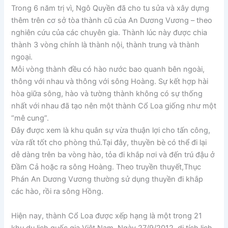
Trong 6 năm trị vì, Ngô Quyền đã cho tu sửa và xây dựng
thêm trên cơ sở tòa thành cũ của An Dương Vương – theo
nghiên cứu của các chuyên gia. Thành lúc này được chia
thành 3 vòng chính là thành nội, thành trung và thành
ngoại.
Mỗi vòng thành đều có hào nước bao quanh bên ngoài,
thông với nhau và thông với sông Hoàng. Sự kết hợp hài
hòa giữa sông, hào và tường thành không có sự thống
nhất với nhau đã tạo nên một thành Cổ Loa giống như một
“mê cung”.
Đây được xem là khu quân sự vừa thuận lợi cho tấn công,
vừa rất tốt cho phòng thủ.Tại đây, thuyền bè có thể đi lại
dễ dàng trên ba vòng hào, tỏa đi khắp nơi và đến trú đậu ở
Đầm Cả hoặc ra sông Hoàng. Theo truyền thuyết,Thục
Phán An Dương Vương thường sử dụng thuyền đi khắp
các hào, rồi ra sông Hồng.
Hiện nay, thành Cổ Loa được xếp hạng là một trong 21
khu du lịch quốc gia Việt Nam. Ngày 27/9/2012, di tích lịch