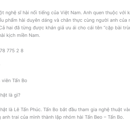
ột nghệ sĩ hài nổi tiếng của Việt Nam. Anh quen thuộc với 
iểu phẩm hài duyên dáng và chân thực cùng người anh của 
 Cả hai đã từng được khán giả ưu ái cho cái tên “cặp bài trù
hài kịch miền Nam.
ợ
n viên Tấn Bo
hật là gì?
thật là Lê Tấn Phúc. Tấn Bo bắt đầu tham gia nghệ thuật v
 anh trai của mình thành lập nhóm hài Tấn Beo – Tấn Bo.