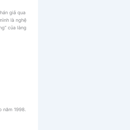
khán giả qua
mình là nghệ
ng” của làng
ào năm 1998.