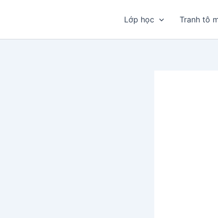
Nhảy
tới
Lớp học
Tranh tô 
nội
dung