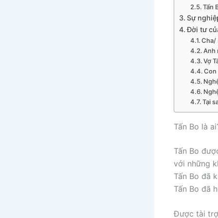
Tấn 
Sự nghiệp
Đời tư củ
Cha/ 
Anh 
Vợ Tấ
Con 
Nghệ
Nghệ
Tại s
Tấn Bo là ai
Tấn Bo được 
với những k
Tấn Bo đã k
Tấn Bo đã h
Được tài tr