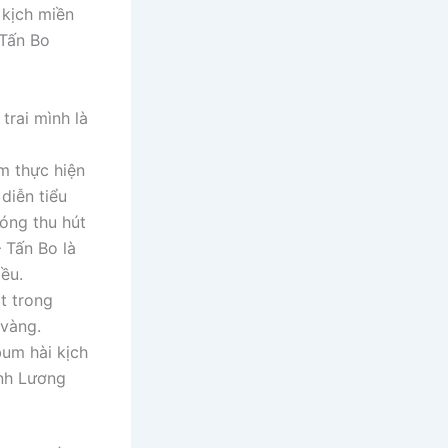
 kịch miền
 Tấn Bo
trai mình là
m thực hiện
diễn tiểu
óng thu hút
 Tấn Bo là
ều.
t trong
 vàng.
um hài kịch
ình Lương