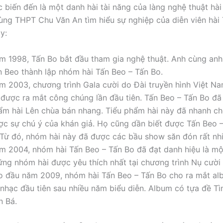
 biến đến là một danh hài tài năng của làng nghệ thuật hài
ng THPT Chu Văn An tìm hiểu sự nghiệp của diễn viên hài
y:
m 1998, Tấn Bo bắt đầu tham gia nghệ thuật. Anh cùng anh 
n Beo thành lập nhóm hài Tấn Beo – Tấn Bo.
m 2003, chương trình Gala cười do Đài truyền hình Việt Na
 được ra mắt công chúng lần đầu tiên. Tấn Beo – Tấn Bo đã 
ẩm hài Lên chùa bán nhang. Tiểu phẩm hài này đã nhanh ch
ợc sự chú ý của khán giả. Họ cũng dần biết được Tấn Beo –
. Từ đó, nhóm hài này đã được các bầu show săn đón rất nhi
m 2004, nhóm hài Tấn Beo – Tấn Bo đã đạt danh hiệu là mộ
ững nhóm hài được yêu thích nhất tại chương trình Nụ cười
o đầu năm 2009, nhóm hài Tấn Beo – Tấn Bo cho ra mắt alb
 nhạc đầu tiên sau nhiều năm biểu diễn. Album có tựa đề T
n Bá.