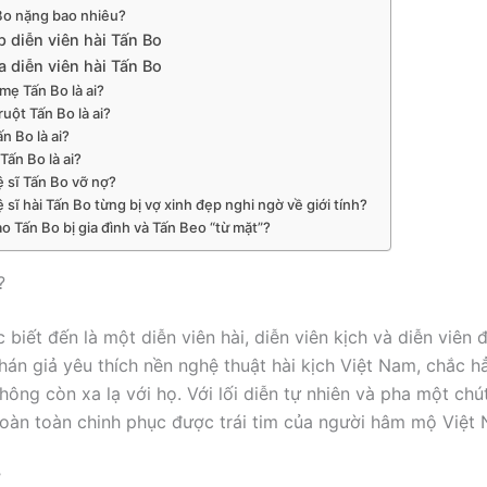
Bo nặng bao nhiêu?
 diễn viên hài Tấn Bo
a diễn viên hài Tấn Bo
mẹ Tấn Bo là ai?
ruột Tấn Bo là ai?
n Bo là ai?
Tấn Bo là ai?
 sĩ Tấn Bo vỡ nợ?
 sĩ hài Tấn Bo từng bị vợ xinh đẹp nghi ngờ về giới tính?
ao Tấn Bo bị gia đình và Tấn Beo “từ mặt”?
?
biết đến là một diễn viên hài, diễn viên kịch và diễn viên 
hán giả yêu thích nền nghệ thuật hài kịch Việt Nam, chắc hẳ
hông còn xa lạ với họ. Với lối diễn tự nhiên và pha một chú
oàn toàn chinh phục được trái tim của người hâm mộ Việt
ợ