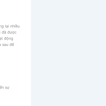
g lại nhiều
i đã được
oạt động
a sau để
iển sự