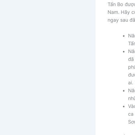
Tấn Bo được
Nam. Hãy cù
ngay sau đâ
Nă
Tấ
Nă
đã
ph
đư
ai
Nă
nh
Và
ca
Sơ