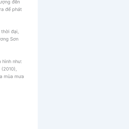
tượng đến
ra để phát
thời đại,
ương Sơn
 hình như:
 (2010),
qua mùa mưa