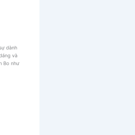
 sự dành
 dáng và
n Bo như