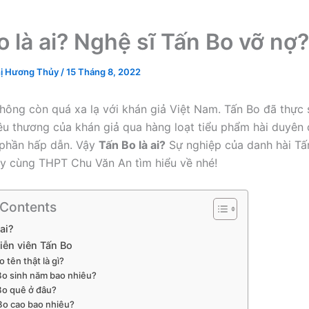
o là ai? Nghệ sĩ Tấn Bo vỡ nợ?
ị Hương Thủy
/
15 Tháng 8, 2022
hông còn quá xa lạ với khán giả Việt Nam. Tấn Bo đã thực
êu thương của khán giả qua hàng loạt tiểu phẩm hài duyên
phần hấp dẫn. Vậy
Tấn Bo là ai?
Sự nghiệp của danh hài Tấ
y cùng THPT Chu Văn An tìm hiểu về nhé!
 Contents
ai?
iễn viên Tấn Bo
o tên thật là gì?
Bo sinh năm bao nhiêu?
Bo quê ở đâu?
Bo cao bao nhiêu?