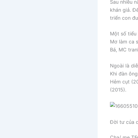
Sau nhiều n
khán giả. Đ
triển con đ
Một số tiểu
Mơ làm ca s
Bá, MC tran
Ngoài là di
Khi đàn ông
Hẻm cụt (20
(2015).
Đời tư của 
Cha/ mẹ Tấn