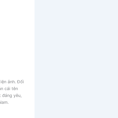
điện ảnh. Đối
n cái tên
t đáng yêu,
 Nam.