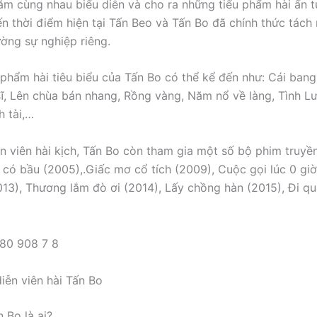
ăm cùng nhau biểu diễn và cho ra những tiểu phẩm hài ấn 
ến thời điểm hiện tại Tấn Beo và Tấn Bo đã chính thức tách 
ường sự nghiệp riêng.
 phẩm hài tiêu biểu của Tấn Bo có thể kể đến như: Cái bang 
ĩ, Lên chùa bán nhang, Rồng vàng, Năm nổ về làng, Tình L
h tài,…
ễn viên hài kịch, Tấn Bo còn tham gia một số bộ phim truyền
 có bầu (2005),.Giấc mơ cổ tích (2009), Cuộc gọi lúc 0 giờ
13), Thương lắm đò ơi (2014), Lấy chồng hàn (2015), Đi 
diễn viên hài Tấn Bo
 Bo là ai?