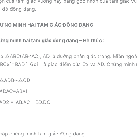
n của tam giác vuông này bằng góc nhọn của tam giác vuô
c đó đồng dạng.
CHỨNG MINH HAI TAM GIÁC ĐỒNG DẠNG
ứng minh hai tam giác đồng dạng – Hệ thức :
ho
△
A
B
C
(
A
B
<
A
C
)
, AD là đường phân giác trong. Miền ngo
B
C
x
ˆ
=
B
A
D
ˆ
. Gọi I là giao điểm của Cx và AD. Chứng minh 
△
A
D
B
∼
△
C
D
I
A
D
A
C
=
A
B
A
I
 AD2 = AB.AC – BD.DC