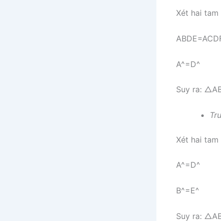
Xét hai tam
A
B
D
E
=
A
C
D
A
^
=
D
^
Suy ra:
△
A
Tr
Xét hai tam
A
^
=
D
^
B
^
=
E
^
Suy ra:
△
A