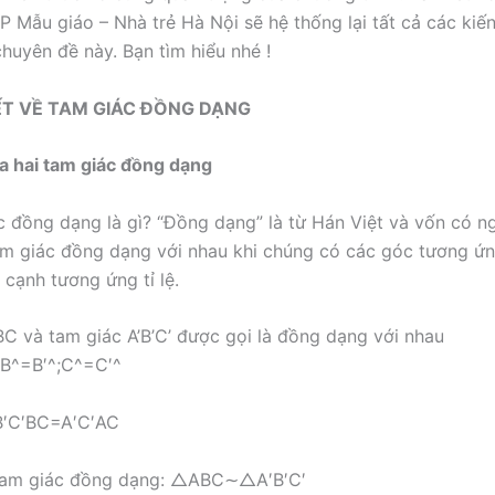
 Mẫu giáo – Nhà trẻ Hà Nội sẽ hệ thống lại tất cả các kiế
chuyên đề này. Bạn tìm hiểu nhé !
YẾT VỀ TAM GIÁC ĐỒNG DẠNG
ĩa hai tam giác đồng dạng
c đồng dạng là gì? “Đồng dạng” là từ Hán Việt và vốn có ng
am giác đồng dạng với nhau khi chúng có các góc tương ứ
 cạnh tương ứng tỉ lệ.
C và tam giác A’B’C’ được gọi là đồng dạng với nhau
B
^
=
B
′
^
;
C
^
=
C
′
^
B
′
C
′
B
C
=
A
′
C
′
A
C
 tam giác đồng dạng:
△
A
B
C
∼
△
A
′
B
′
C
′