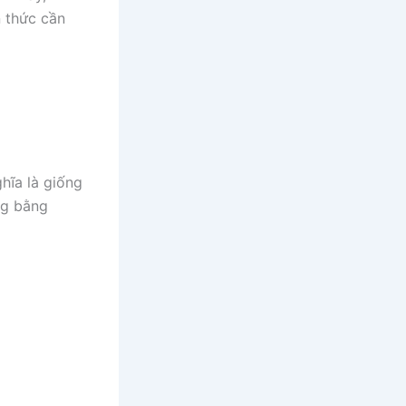
n thức cần
hĩa là giống
ng bằng