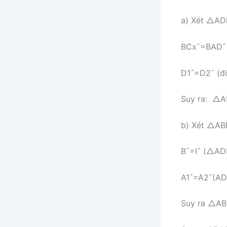
a) Xét
△
A
D
B
C
x
ˆ
=
B
A
D
ˆ
D
1
ˆ
=
D
2
ˆ
(đố
Suy ra:
△
A
b) Xét
△
A
B
B
ˆ
=
I
ˆ
(
△
A
D
A
1
ˆ
=
A
2
ˆ
(AD
Suy ra
△
A
B