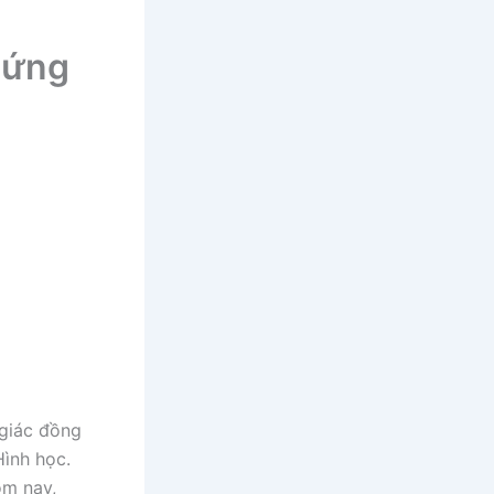
hứng
giác đồng
Hình học.
ôm nay,