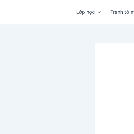
Nhảy
tới
Lớp học
Tranh tô 
nội
dung