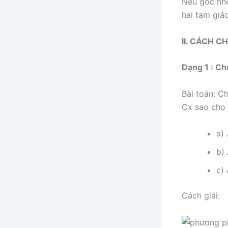
Nếu góc nhọ
hai tam giá
II. CÁCH 
Dạng 1 : Ch
Bài toán: C
Cx sao cho
a)
b)
c)
Cách giải: