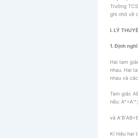
Trường TCSP
ghi nhớ về 
I. LÝ THU
1. Định ngh
Hai tam giá
nhau. Hai t
nhau và các
Tam giác AB
nếu:
A
^
=
A
′
^
;
và
A
′
B
′
A
B
=
Kí hiệu hai