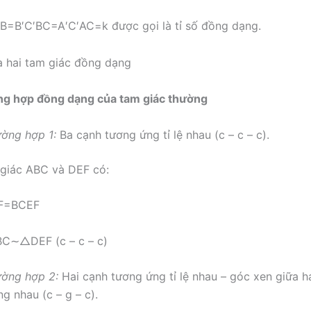
B
=
B
′
C
′
B
C
=
A
′
C
′
A
C
=
k
được gọi là tỉ số đồng dạng.
ờng hợp đồng dạng của tam giác thường
ường hợp 1:
Ba cạnh tương ứng tỉ lệ nhau (c – c – c).
 giác ABC và DEF có:
F
=
B
C
E
F
B
C
∼
△
D
E
F
(c – c – c)
ường hợp 2:
Hai cạnh tương ứng tỉ lệ nhau – góc xen giữa h
g nhau (c – g – c).