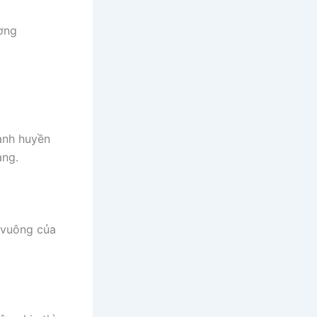
ạnh huyền
ạng.
 vuông của