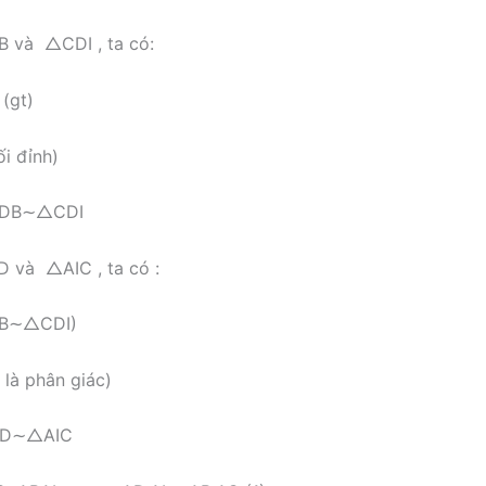
B
và
△
C
D
I
, ta có:
(gt)
i đỉnh)
D
B
∼
△
C
D
I
D
và
△
A
I
C
, ta có :
B
∼
△
C
D
I
)
 là phân giác)
D
∼
△
A
I
C