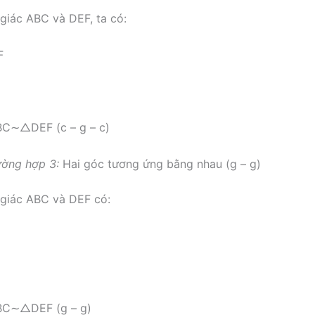
 giác ABC và DEF, ta có:
F
B
C
∼
△
D
E
F
(c – g – c)
ường hợp 3:
Hai góc tương ứng bằng nhau (g – g)
 giác ABC và DEF có:
B
C
∼
△
D
E
F
(g – g)