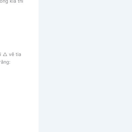
ng kia thì
ài
△
vẽ tia
rằng: