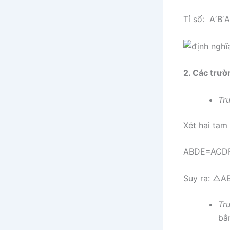
Tỉ số:
A
′
B
′
A
2. Các trư
Tr
Xét hai tam
A
B
D
E
=
A
C
D
Suy ra:
△
A
Tr
bằn