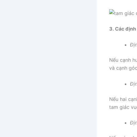
3. Các định
Đị
Nếu cạnh hu
và cạnh góc
Địn
Nếu hai cạn
tam giác vu
Địn