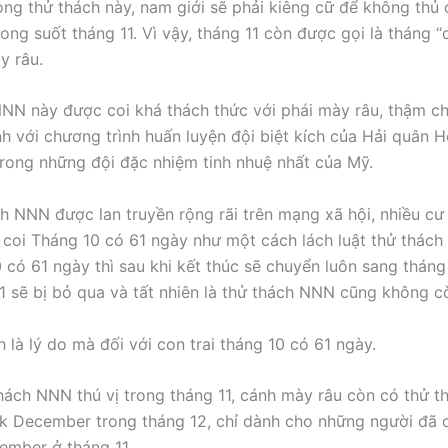
rong thử thách này, nam giới sẽ phải kiêng cữ để không thủ
ong suốt tháng 11. Vì vậy, tháng 11 còn được gọi là tháng “
y râu.
NN này được coi khá thách thức với phái mày râu, thậm ch
h với chương trình huấn luyện đội biệt kích của Hải quân 
rong những đội đặc nhiệm tinh nhuệ nhất của Mỹ.
ch NNN được lan truyền rộng rãi trên mạng xã hội, nhiều c
 coi Tháng 10 có 61 ngày như một cách lách luật thử thách
0 có 61 ngày thì sau khi kết thúc sẽ chuyển luôn sang tháng
11 sẽ bị bỏ qua và tất nhiên là thử thách NNN cũng không c
 là lý do mà đối với con trai tháng 10 có 61 ngày.
hách NNN thú vị trong tháng 11, cánh mày râu còn có thử 
k December trong tháng 12, chỉ dành cho những người đã 
mber ở tháng 11.