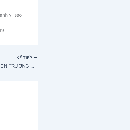
ành vi sao
n)
KẾ TIẾP
KINH NGHIỆM CHỌN TRƯỜNG QUỐC TẾ CHO CON