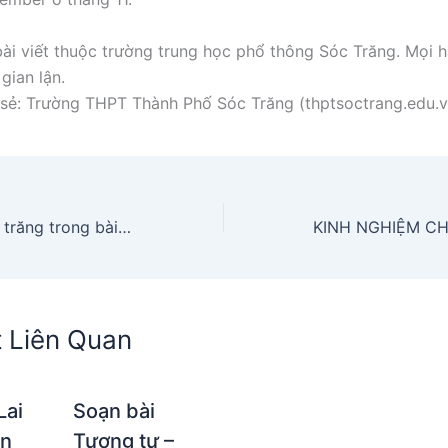
ài viết thuộc trường trung học phổ thông Sóc Trăng. Mọi h
gian lận.
sẻ: Trường THPT Thành Phố Sóc Trăng (thptsoctrang.edu.v
So sánh hình ảnh trăng trong bài thơ Đồng chí, Đoàn thuyền đánh cá, Ánh trăng
t Liên Quan
Lai
Soạn bài
ạn
Tương tư –