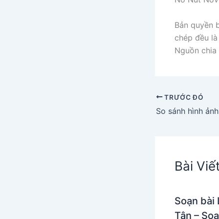
Bản quyền b
chép đều là 
Nguồn chia 
TRƯỚC ĐÓ
Bài Viế
Soạn bài 
Tân – So