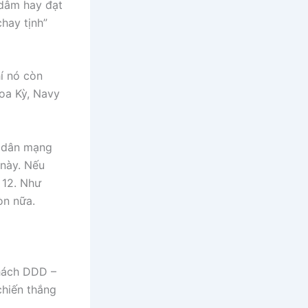
 dâm hay đạt
chay tịnh”
í nó còn
Hoa Kỳ, Navy
ư dân mạng
 này. Nếu
 12. Như
òn nữa.
thách DDD –
chiến thắng