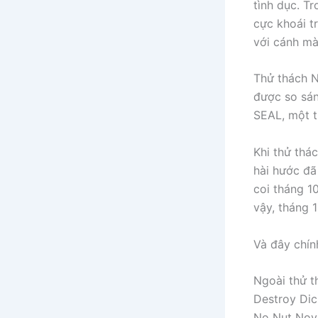
tình dục. T
cực khoái tr
với cánh mà
Thử thách N
được so sán
SEAL, một t
Khi thử thá
hài hước đã
coi tháng 1
vậy, tháng 
Và đây chính
Ngoài thử t
Destroy Dic
No Nut Nove