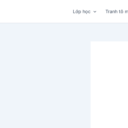
Nhảy
tới
Lớp học
Tranh tô 
nội
dung