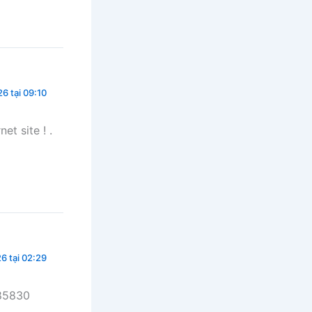
6 tại 09:10
t site ! .
6 tại 02:29
185830