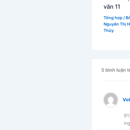
văn 11
Tổng hợp
/ B
Nguyễn Thị 
Thủy
5 bình luận t
Vo
91
in