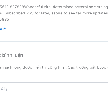
5612 887828Wonderful site, determined several something
w! Subscribed RSS for later, aspire to see far more updates 
. 5885
ả lời
t bình luận
ạn sẽ không được hiển thị công khai.
Các trường bắt buộc