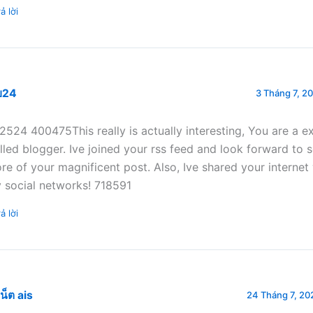
ả lời
ย24
3 Tháng 7, 20
2524 400475This really is actually interesting, You are a e
illed blogger. Ive joined your rss feed and look forward to s
re of your magnificent post. Also, Ive shared your internet 
 social networks! 718591
ả lời
เน็ต ais
24 Tháng 7, 202