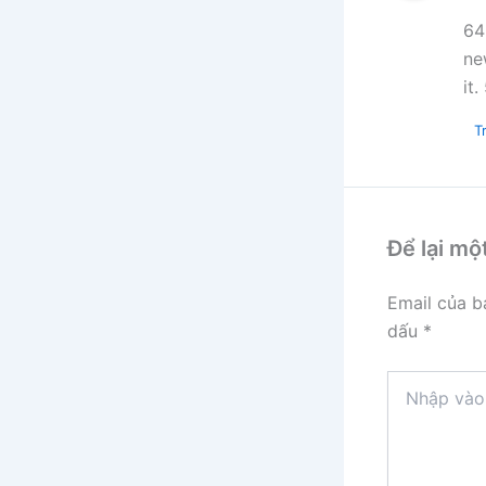
64
ne
it
Tr
Để lại mộ
Email của b
dấu
*
Nhập
vào
đây...