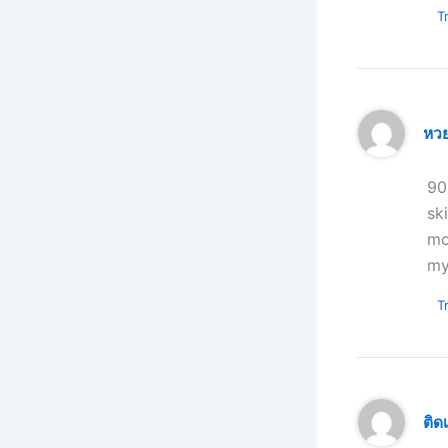
Tr
หว
90
sk
mo
my
Tr
ติด