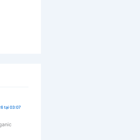
6 tại 03:07
ganic
0