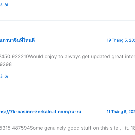
ả lời
ยนภาษาจีนที่ไหนดี
19 Tháng 5, 202
7450 922210Would enjoy to always get updated great interne
9298
ả lời
ps://7k-casino-zerkalo.it.com/ru-ru
11 Tháng 6, 202
5315 487594Some genuinely good stuff on this site , I it. 