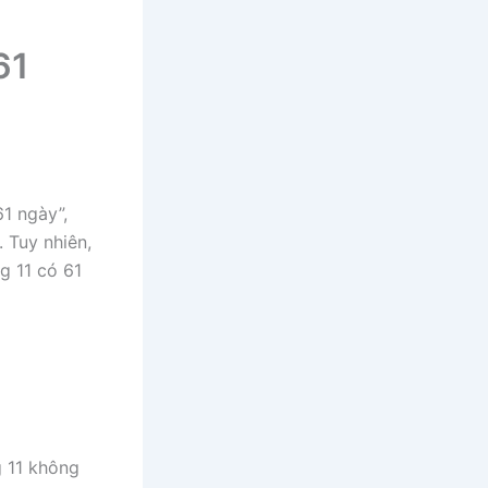
61
61 ngày”,
. Tuy nhiên,
g 11 có 61
g 11 không