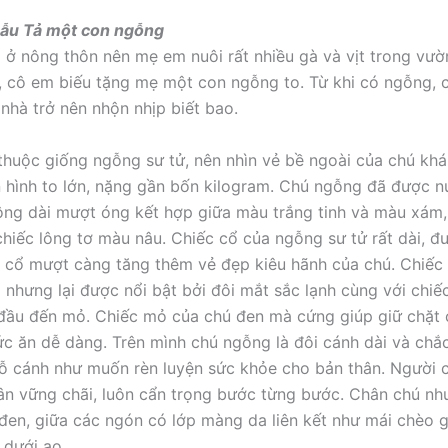
 mẫu Tả một con ngỗng
 ở nông thôn nên mẹ em nuôi rất nhiều gà và vịt trong vườ
, cô em biếu tặng mẹ một con ngỗng to. Từ khi có ngỗng, 
 nhà trở nên nhộn nhịp biết bao.
huộc giống ngỗng sư tử, nên nhìn vẻ bề ngoài của chú khá
 hình to lớn, nặng gần bốn kilogram. Chú ngỗng đã được n
ông dài mượt óng kết hợp giữa màu trắng tinh và màu xám,
hiếc lông tơ màu nâu. Chiếc cổ của ngỗng sư tử rất dài, 
g cổ mượt càng tăng thêm vẻ đẹp kiêu hãnh của chú. Chiếc
 nhưng lại được nổi bật bởi đôi mắt sắc lạnh cùng với chi
 đầu đến mỏ. Chiếc mỏ của chú đen mà cứng giúp giữ chặt
ức ăn dễ dàng. Trên mình chú ngỗng là đôi cánh dài và chắ
ỗ cánh như muốn rèn luyện sức khỏe cho bản thân. Người 
hân vững chãi, luôn cẩn trọng bước từng bước. Chân chú như
en, giữa các ngón có lớp màng da liên kết như mái chèo g
 dưới ao.