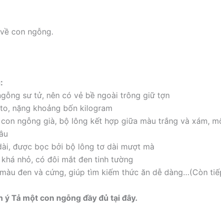
u về con ngỗng.
:
ngỗng sư tử, nên có vẻ bề ngoài trông giữ tợn
 to, nặng khoảng bốn kilogram
 con ngỗng già, bộ lông kết hợp giữa màu trắng và xám, m
âu
dài, được bọc bởi bộ lông tơ dài mượt mà
 khá nhỏ, có đôi mắt đen tinh tường
màu đen và cứng, giúp tìm kiếm thức ăn dễ dàng…(Còn tiế
ý Tả một con ngỗng đầy đủ tại đây.