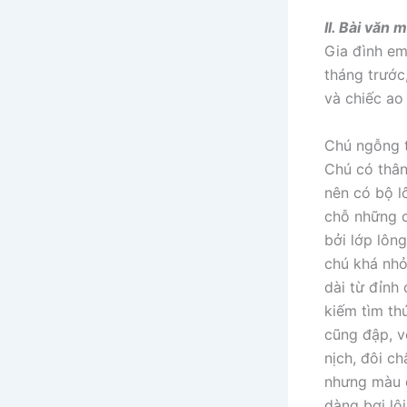
II. Bài văn
Gia đình em
tháng trước
và chiếc ao
Chú ngỗng t
Chú có thân
nên có bộ l
chỗ những c
bởi lớp lôn
chú khá nhỏ
dài từ đỉnh
kiếm tìm th
cũng đập, v
nịch, đôi c
nhưng màu đ
dàng bơi lội