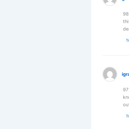
98
th
de
Tr
igr
97
kn
ou
Tr