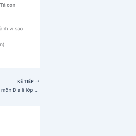
Tả con
ành vi sao
n)
KẾ TIẾP
Bộ đề thi học kì 2 môn Địa lí lớp 12 năm 2020 – 2021