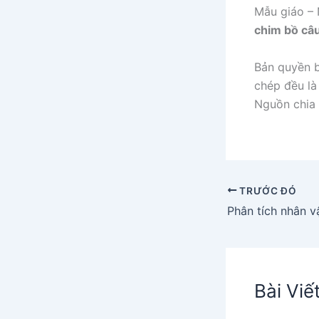
Mẫu giáo – 
chim bồ câ
Bản quyền b
chép đều là 
Nguồn chia 
TRƯỚC ĐÓ
Bài Viế