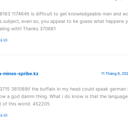
8163 117464It is difficult to get knowledgeable men and w
is subject, even so, you appear to be guess what happens 
aling with! Thanks 370681
ả lời
a-mines-spribe.kz
11 Tháng 6, 202
3715 381089if the buffalo in my head could speak german 
ow a god damm thing. What i do know is that the language 
t of this world. 452205
ả lời