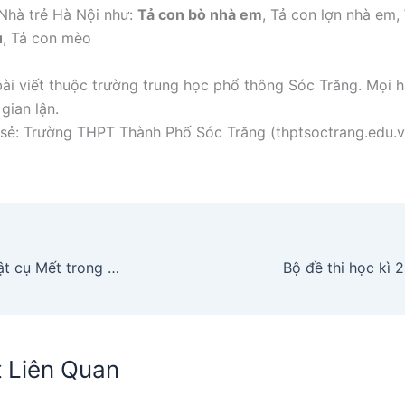
Nhà trẻ Hà Nội như:
Tả con bò nhà em
, Tả con lợn nhà em,
u
, Tả con mèo
ài viết thuộc trường trung học phổ thông Sóc Trăng. Mọi h
gian lận.
sẻ: Trường THPT Thành Phố Sóc Trăng (thptsoctrang.edu.v
Phân tích nhân vật cụ Mết trong truyện Rừng xà nu
t Liên Quan