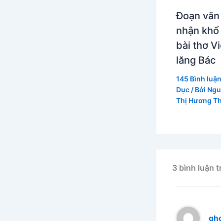
Đoạn văn
nhận khổ
bài thơ V
lăng Bác
145 Bình luậ
Dục
/ Bởi
Ngu
Thị Hương T
3 bình luận 
gh