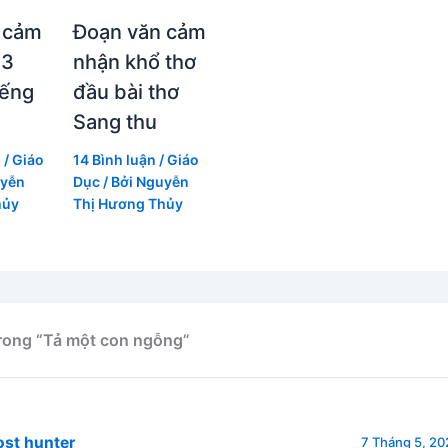
 cảm
Đoạn văn cảm
 3
nhận khổ thơ
iếng
đầu bài thơ
Sang thu
n
/
Giáo
14 Bình luận
/
Giáo
yễn
Dục
/ Bởi
Nguyễn
hủy
Thị Hương Thủy
trong “Tả một con ngỗng”
ost hunter
7 Tháng 5, 202