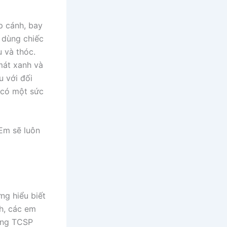
p cánh, bay
 dùng chiếc
 và thóc.
mát xanh và
 với đối
ú có một sức
Em sẽ luôn
ng hiểu biết
ch, các em
ường TCSP