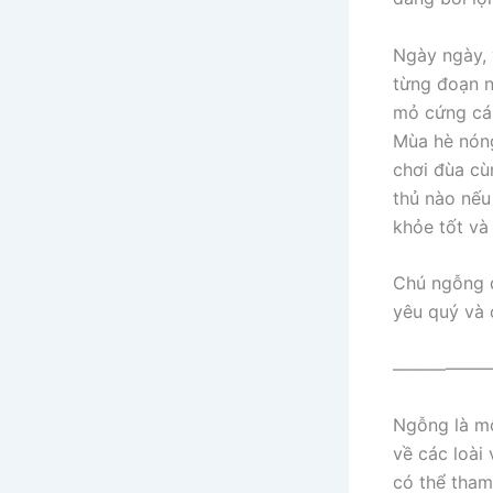
Ngày ngày, 
từng đoạn n
mỏ cứng cáp
Mùa hè nóng
chơi đùa cù
thủ nào nếu
khỏe tốt và 
Chú ngỗng đ
yêu quý và 
——————
Ngỗng là mộ
về các loài
có thể tham