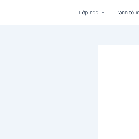
Nhảy
tới
Lớp học
Tranh tô 
nội
dung