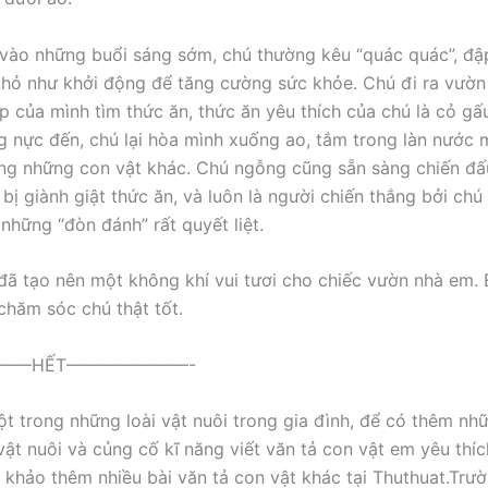
vào những buổi sáng sớm, chú thường kêu “quác quác”, đậ
hỏ như khởi động để tăng cường sức khỏe. Chú đi ra vườn
 của mình tìm thức ăn, thức ăn yêu thích của chú là cỏ gấu
 nực đến, chú lại hòa mình xuống ao, tắm trong làn nước 
ng những con vật khác. Chú ngỗng cũng sẵn sàng chiến đấu
 bị giành giật thức ăn, và luôn là người chiến thắng bởi ch
những “đòn đánh” rất quyết liệt.
ã tạo nên một không khí vui tươi cho chiếc vườn nhà em. 
chăm sóc chú thật tốt.
—–HẾT———————-
t trong những loài vật nuôi trong gia đình, để có thêm nhữ
 vật nuôi và củng cố kĩ năng viết văn tả con vật em yêu thí
 khảo thêm nhiều bài văn tả con vật khác tại Thuthuat.Tr