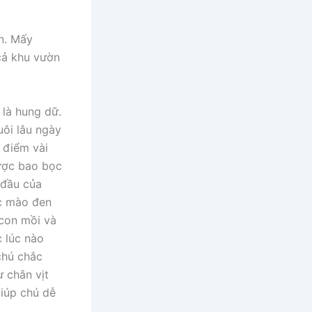
n. Mấy
cả khu vườn
 là hung dữ.
uôi lâu ngày
 điểm vài
được bao bọc
 đầu của
ếc mào đen
 con mồi và
c lúc nào
chú chắc
 chân vịt
iúp chú dễ