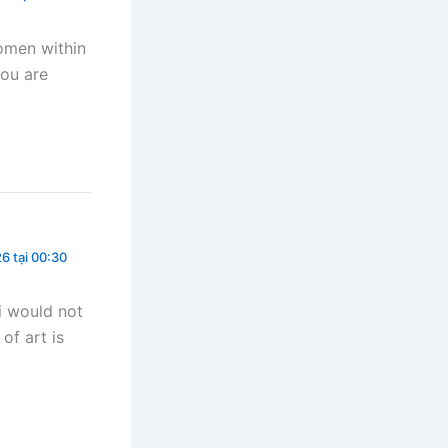
omen within
you are
6 tại 00:30
i would not
of art is