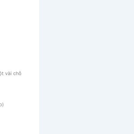
ột vài chỗ
p)