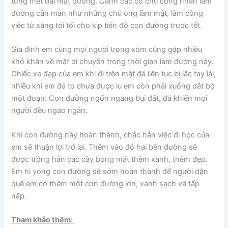
từng mét dài mặt đường. Cảnh các cô chú công nhân làm
đường cần mẫn như những chú ong làm mật, làm công
việc từ sáng tới tối cho kịp tiến độ con đường trước tết.
Gia đình em cùng mọi người trong xóm cũng gặp nhiều
khó khăn về mặt di chuyển trong thời gian làm đường này.
Chiếc xe đạp của em khi đi trên mặt đá liên tục bị lắc tay lái,
nhiều khi em đá to chưa được lu em còn phải xuống dắt bộ
một đoạn. Con đường ngổn ngang bụi đất, đá khiến mọi
người đều ngao ngán.
Khi con đường này hoàn thành, chắc hẳn việc đi học của
em sẽ thuận lợi trở lại. Thêm vào đó hai bên đường sẽ
được trồng hẳn các cây bóng mát thêm xanh, thêm đẹp.
Em hi vọng con đường sẽ sớm hoàn thành để người dân
quê em có thêm một con đường lớn, xanh sạch và tấp
nập.
Tham khảo thêm: