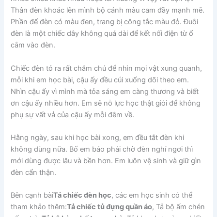
Thân đèn khoác lên mình bộ cánh màu cam đầy mạnh mẽ.
Phần đế đèn có màu đen, trang bị công tắc màu đỏ. Đuôi
đèn là một chiếc dây không quá dài để kết nối điện từ ổ
cắm vào đèn.
Chiếc đèn tỏ ra rất chăm chú để nhìn mọi vật xung quanh,
mỗi khi em học bài, cậu ấy đều cúi xuống dõi theo em.
Nhìn cậu ấy vì mình mà tỏa sáng em càng thương và biết
ơn cậu ấy nhiều hơn. Em sẽ nỗ lực học thật giỏi để không
phụ sự vất vả của cậu ấy mỗi đêm về.
Hằng ngày, sau khi học bài xong, em đều tắt đèn khi
không dùng nữa. Bố em bảo phải chờ đèn nghỉ ngơi thì
mới dùng được lâu và bền hơn. Em luôn vệ sinh và giữ gìn
đèn cẩn thận.
Bên cạnh bài
Tả chiếc đèn học
, các em học sinh có thể
tham khảo thêm:
Tả chiếc tủ đựng quần áo
, Tả bộ ấm chén