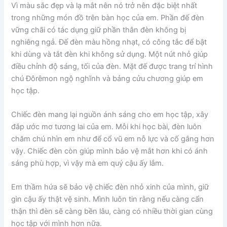
Vì màu sắc đẹp và lạ mắt nên nó trở nên đặc biệt nhất
trong những món đồ trên bàn học của em. Phần đế đèn
vững chãi có tác dụng giữ phần thân đèn không bị
nghiêng ngả. Đế đèn màu hồng nhạt, có công tắc để bật
khi dùng và tắt đèn khi không sử dụng. Một nút nhỏ giúp
điều chỉnh độ sáng, tối của đèn. Mặt đế được trang trí hình
chú Đôrêmon ngộ nghĩnh và bảng cửu chương giúp em
học tập.
Chiếc đèn mang lại nguồn ánh sáng cho em học tập, xây
đắp ước mơ tương lai của em. Mỗi khi học bài, đèn luôn
chăm chú nhìn em như để cổ vũ em nỗ lực và cố gắng hơn
vậy. Chiếc đèn còn giúp mình bảo vệ mắt hơn khi có ánh
sáng phù hợp, vì vậy mà em quý cậu ấy lắm.
Em thầm hứa sẽ bảo vệ chiếc đèn nhỏ xinh của mình, giữ
gìn cậu ấy thật vệ sinh. Mình luôn tin rằng nếu càng cẩn
thận thì đèn sẽ càng bền lâu, càng có nhiều thời gian cùng
học tập với mình hơn nữa.