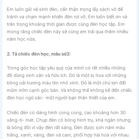
Em luôn giữ vệ sinh đèn, cẩn thận trọng lấy sách vở để
tránh va chạm mạnh khiến đèn rơi vỡ. Em luôn biết ơn và
trân trọng khoảng thời gian được cùng đèn học tập. Em
mong rằng chiếc đèn này sẽ cùng em trải qua thêm nhiều
năm học nữa.
2. Tả chiếc đèn học, mẫu số2:
Trong góc học tập yêu quý của mình có rất nhiều những
đồ dùng xinh xắn và hữu ích. Đó là một lọ hoa với những
bông oải hương màu tím nhỏ xinh. Đó là một chú lợn đất
mũm mĩm cạnh góc bàn. Và không thể không kể đến chiếc
đèn học ngũ sắc- một người bạn thân thiết của em.
Chiếc đèn có dáng hình cong cong, cao khoảng hơn 30
xăng-ti- mét. Chụp đèn có bóng hình trụ, khá ngắn nhưng
là bóng đôi vì vậy đèn rất sáng. Đèn được sơn năm màu
trắng, xanh, vàng, đen và cam, phối hợp hài hoà với nhau.