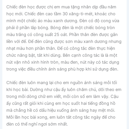
Chiếc đèn học được chị em mua tặng nhân dịp đầu năm
học mới. Chiếc đèn cao tầm 30 xăng-ti-mét, khoác cho
mình một chiếc áo màu xanh dương. Đèn có độ cong vừa
phải ở phần lắp bóng. Bóng đèn là một chiếc bóng tròn
màu trắng có công suất 25 oát. Phần thân đèn được gắn
liền với đế. Đế đèn cũng được sơn màu xanh dương nhưng
nhạt màu hơn phần thân. Đế có công tắc đèn thực hiện
chức năng bật, tắt khi dùng. Bên cạnh công tác là là một
nút vặn nhỏ xinh hình tròn, màu đen, nút này có tác dụng
trong việc điều chỉnh ánh sáng phù hợp khi sử dụng đèn.
Chiếc đèn luôn mang lại cho em nguồn ánh sáng mỗi tối
khi học bài. Dường như cậu ấy luôn chăm chú, dõi theo em
trong mỗi dòng chữ em viết, mỗi còn số em làm vậy. Cậu
ấy cũng rất giỏi khi cùng em học suốt hai tiếng đồng hồ
mà chẳng hề có dấu hiệu xuống ánh sáng hay mệt mỏi.
Mỗi lần học bài xong, em luôn tắt công tắc ngày để cho
đèn có thể nghỉ ngơi sớm nhất.