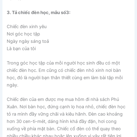
3. Tả chiếc đèn học, mẫu số3:
Chiếc đèn xinh yêu
Nơi góc học tập
Ngày ngày sáng toả
Là bạn của tôi
Trong góc học tập của mỗi người học sinh đều có một
chiếc đèn học. Em cũng có chiếc đèn nhỏ xinh nơi bàn
học, đó là người bạn thân thiết cùng em làm bài tập mỗi
ngày.
Chiếc đèn của em được mẹ mua hôm đi nhà sách Phú
Xuân. Nơi bàn học, đứng cạnh lọ hoa nhỏ, chiếc đèn học
tỏ ra mình đầy vững chãi và kiêu hãnh. Đèn cao khoảng
hơn 30 cen-ti-mét, dáng hình khá đầy đặn, hơi cong
xuống về phía mặt bàn. Chiếc cổ đèn có thể quay theo
nhiều chiều khác nhau hoặc lên xuống vì vậy rất tiện lợi.