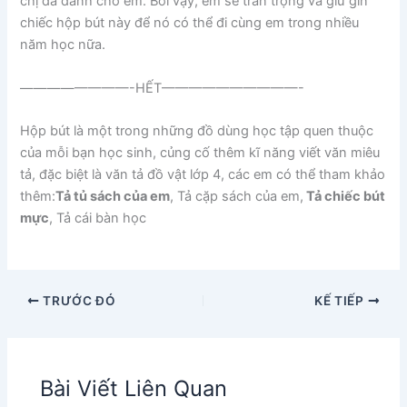
chị đã dành cho em. Bởi vậy, em sẽ trân trọng và giữ gìn
chiếc hộp bút này để nó có thể đi cùng em trong nhiều
năm học nữa.
————————-HẾT——————————-
Hộp bút là một trong những đồ dùng học tập quen thuộc
của mỗi bạn học sinh, củng cố thêm kĩ năng viết văn miêu
tả, đặc biệt là văn tả đồ vật lớp 4, các em có thể tham khảo
thêm:
Tả tủ sách của em
, Tả cặp sách của em,
Tả chiếc bút
mực
, Tả cái bàn học
TRƯỚC ĐÓ
KẾ TIẾP
Bài Viết Liên Quan