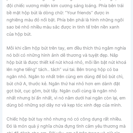
đội chiếc vương miện kim cương sáng loáng. Phía bên trái
bề mặt hộp bút là dòng chữ: “Your friends” được in
nghiêng màu đỏ nổi bật. Phía bên phải là hình những ngôi
sao bé nhỏ nhiều màu sắc được in tinh tế trên nền xanh
của hộp bút.
Mỗi khi cầm hộp bút trên tay, em đều thích thú ngắm nghía
nó bởi có những hình ảnh dễ thương và tuyệt đẹp. Nắp
hộp bút là được thiết kế nút khoá nhỏ, mỗi lần bật nút khoá
lên nghe tiếng” tách.. tách” vui tai. Bên trong hộp có ba
ngăn nhỏ. Ngăn to nhất trên cùng em dùng để bỏ bút chì,
bút chữ A, thước kẻ. Ngăn thứ hai nhỏ hơn em dành đặt
gọt bút, cục gôm, bút tẩy. Ngăn cuối cùng là ngăn nhỏ
nhất nhưng bí ẩn nhất, vì nó nằm dưới hai ngăn còn lại, em
dùng bỏ những sợi dây nơ và kẹp tóc xinh đẹp của mình.
Chiếc hộp bút tuy nhỏ nhưng nó có công dụng rất nhiều.
Đó là món quà ý nghĩa chứa đựng tình cảm yêu thương mà