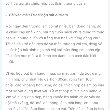
Lời hứa giữ gìn chiếc hộp bút thân thương của em
II. Bài văn mẫu Tả cái hộp bút của em
Mỗi ngày đến trường, em có rất nhiều bạn đồng hành, đó
là chiếc cặp nhỏ xinh, những cuốn sách chứa đựng tri thức
bao la, những cuốn vở trắng tinh hoà với từng dòng chữ.
Tất cả đều trở nên đẹp đẽ và thân thương với em, riêng với
chiếc hộp bút xinh đẹp mà chị hai mùa tặng em nhân dịp
đầu năm học mới là thứ mà em dành tình cảm đặc biệt
nhất.
Chiếc hộp bút làm bằng nhựa, có màu xanh da trời, dạng
hình hộp chữ nhật. Nó dài hơn 30cm, rộng tầm 10cm,
chiều cao khoảng hơn 6cm, độ dài thích hợp để em bỏ vừa
một số vật dụng thiết yếu. Bề mặt hộp bút in hình nàng lọ
lem vô cùng xinh đẹp, nàng khoác lên mình chiếc váy dạ
hội màu vàng, đôi môi đỏ mọng, ánh mắt long lanh như
pha lê với đôi hàng lông mi cong vút. Trên đầu, nàng lọ lem