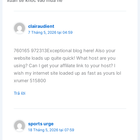
xuân sẽ khóc vào mùa hè”
clairaudient
7 Tháng 5, 2026 tại 04:59
760165 972313Exceptional blog here! Also your
website loads up quite quick! What host are you
using? Can I get your affiliate link to your host? I
wish my internet site loaded up as fast as yours lol
xrumer 515800
Trả lời
sports urge
18 Tháng 5, 2026 tại 07:59