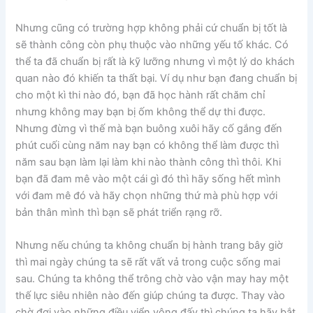
Nhưng cũng có trường hợp không phải cứ chuẩn bị tốt là
sẽ thành công còn phụ thuộc vào những yếu tố khác. Có
thể ta đã chuẩn bị rất là kỹ lưỡng nhưng vì một lý do khách
quan nào đó khiến ta thất bại. Ví dụ như bạn đang chuẩn bị
cho một kì thi nào đó, bạn đã học hành rất chăm chỉ
nhưng không may bạn bị ốm không thể dự thi được.
Nhưng đừng vì thế mà bạn buông xuôi hãy cố gắng đến
phút cuối cùng năm nay bạn có không thể làm được thì
năm sau bạn làm lại làm khi nào thành công thì thôi. Khi
bạn đã đam mê vào một cái gì đó thì hãy sống hết mình
với đam mê đó và hãy chọn những thứ mà phù hợp với
bản thân mình thì bạn sẽ phát triển rạng rỡ.
Nhưng nếu chúng ta không chuẩn bị hành trang bây giờ
thì mai ngày chúng ta sẽ rất vất vả trong cuộc sống mai
sau. Chúng ta không thể trông chờ vào vận may hay một
thế lực siêu nhiên nào đến giúp chúng ta được. Thay vào
chờ đợi vào những điều viển vông đấy thì chúng ta hãy bắt