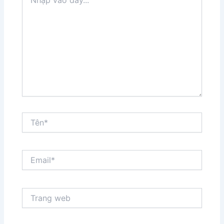
vào
đây...
Tên*
Email*
Trang
web