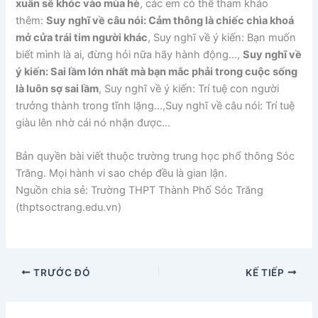
xuân sẽ khóc vào mùa hè
, các em có thể tham khảo
thêm:
Suy nghĩ về câu nói: Cảm thông là chiếc chìa khoá
mở cửa trái tim người khác
, Suy nghĩ về ý kiến: Bạn muốn
biết mình là ai, đừng hỏi nữa hãy hành động…,
Suy nghĩ về
ý kiến: Sai lầm lớn nhất mà bạn mắc phải trong cuộc sống
là luôn sợ sai lầm
, Suy nghĩ về ý kiến: Trí tuệ con người
trưởng thành trong tĩnh lặng…,Suy nghĩ về câu nói: Trí tuệ
giàu lên nhờ cái nó nhận được…
Bản quyền bài viết thuộc trường trung học phổ thông Sóc
Trăng. Mọi hành vi sao chép đều là gian lận.
Nguồn chia sẻ: Trường THPT Thành Phố Sóc Trăng
(thptsoctrang.edu.vn)
TRƯỚC ĐÓ
KẾ TIẾP