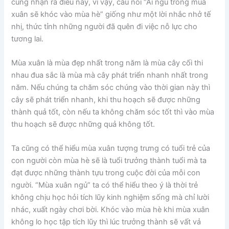
cũng nhận ra điều này, vì vậy, câu nói “Ai ngủ trong mùa
xuân sẽ khóc vào mùa hè” giống như một lời nhắc nhở tế
nhị, thức tỉnh những người đã quên đi việc nỗ lực cho
tương lai.
Mùa xuân là mùa đẹp nhất trong năm là mùa cây cối thi
nhau đua sắc là mùa mà cây phát triển nhanh nhất trong
năm. Nếu chúng ta chăm sóc chúng vào thời gian này thì
cây sẽ phát triển nhanh, khi thu hoạch sẽ được những
thành quả tốt, còn nếu ta không chăm sóc tốt thì vào mùa
thu hoạch sẽ được những quả không tốt.
Ta cũng có thể hiểu mùa xuân tượng trưng có tuổi trẻ của
con người còn mùa hè sẽ là tuổi trưởng thành tuổi mà ta
đạt được những thành tựu trong cuộc đời của mỗi con
người. “Mùa xuân ngủ” ta có thể hiểu theo ý là thời trẻ
không chịu học hỏi tích lũy kinh nghiệm sống mà chỉ lười
nhác, xuất ngày chơi bời. Khóc vào mùa hè khi mùa xuân
không lo học tập tích lũy thì lúc trưởng thành sẽ vất vả