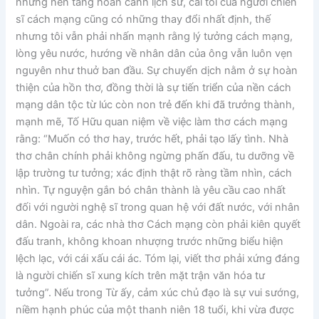
những nền tảng hoàn cảnh lịch sử, cái tôi của người chiến
sĩ cách mạng cũng có những thay đổi nhất định, thế
nhưng tôi vẫn phải nhấn mạnh rằng lý tưởng cách mạng,
lòng yêu nước, hướng về nhân dân của ông vẫn luôn vẹn
nguyên như thuở ban đầu. Sự chuyển dịch nằm ở sự hoàn
thiện của hồn thơ, đồng thời là sự tiến triển của nền cách
mạng dân tộc từ lúc còn non trẻ đến khi đã trưởng thành,
mạnh mẽ, Tố Hữu quan niệm về việc làm thơ cách mạng
rằng: “Muốn có thơ hay, trước hết, phải tạo lấy tình. Nhà
thơ chân chính phải không ngừng phấn đấu, tu dưỡng về
lập trường tư tưởng; xác định thật rõ ràng tầm nhìn, cách
nhìn. Tự nguyện gắn bó chân thành là yêu cầu cao nhất
đối với người nghệ sĩ trong quan hệ với đất nước, với nhân
dân. Ngoài ra, các nhà thơ Cách mạng còn phải kiên quyết
đấu tranh, không khoan nhượng trước những biểu hiện
lệch lạc, với cái xấu cái ác. Tóm lại, viết thơ phải xứng đáng
là người chiến sĩ xung kích trên mặt trận văn hóa tư
tưởng”. Nếu trong Từ ấy, cảm xúc chủ đạo là sự vui sướng,
niềm hạnh phúc của một thanh niên 18 tuổi, khi vừa được