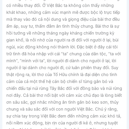
có nhiều thay đổi. Ở Việt Bắc ta không còn thấy những
khát khao, những cảm xúc mạnh mẽ được bộc lộ trực tiếp
mà thay vào đó cả nội dung và giọng điệu của bài thơ đều
ấm áp, suy tư, thấm đẫm ân tình thủy chung. Bài thơ là sự
hồi tưởng về những tháng ngày kháng chiến trường kỳ
gian khổ, là nỗi nhớ của người ra đi đối với người ở lại, bùi
ngùi, xúc động không nói thành lời. Đặc biệt ở đây cái tôi
trữ tình đã hòa nhập với cái “ta” chung của dân tộc, “ta với
mình”, “mình với ta”, lời người đi dành cho người ở lại, lời
người ở lại dành cho người đi, cứ luân phiên thay đổi. Suy
thật rộng ra, lời thơ của Tố Hữu chính là đại diện cho tình
cảm của cả một thế hệ cán bộ chiến sĩ từng gắn bó và
chiến đấu tại núi rừng Tây Bắc đối với đồng bào và núi rừng
nơi đây. Cả bài thơ nổi bật với cảm xúc chủ đạo là lòng biết
ơn sâu sắc, gợi nhắc những ân tình gắn bó keo sơn, thủy
chung và sâu sắc đối với con người Việt Bắc. Chú ý rằng,
sự chia tay trong Việt Bắc đem đến những cảm xúc khó tả,
nỗi niềm xúc động, bịn rịn của người đi kẻ ở, nhưng tuyệt