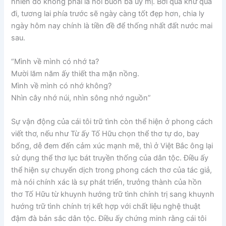
nhiên đó không phải là nỗi buồn bã ủy mị. Bởi quá khứ qua
đi, tương lai phía trước sẽ ngày càng tốt đẹp hơn, chia ly
ngày hôm nay chính là tiền đề để thống nhất đất nước mai
sau.
“Mình về mình có nhớ ta?
Mười lăm năm ấy thiết tha mặn nồng.
Mình về mình có nhớ không?
Nhìn cây nhớ núi, nhìn sông nhớ nguồn”
Sự vận động của cái tôi trữ tình còn thể hiện ở phong cách
viết thơ, nếu như Từ ấy Tố Hữu chọn thể thơ tự do, bay
bổng, dễ đem đến cảm xúc mạnh mẽ, thì ở Việt Bắc ông lại
sử dụng thể thơ lục bát truyền thống của dân tộc. Điều ấy
thể hiện sự chuyển dịch trong phong cách thơ của tác giả,
mà nói chính xác là sự phát triển, trưởng thành của hồn
thơ Tố Hữu từ khuynh hướng trữ tình chính trị sang khuynh
hướng trữ tình chính trị kết hợp với chất liệu nghệ thuật
đậm đà bản sắc dân tộc. Điều ấy chứng minh rằng cái tôi