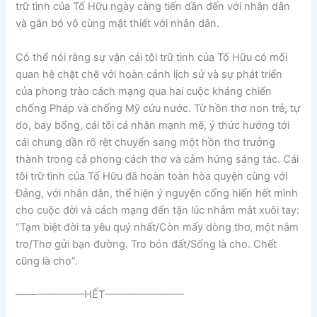
trữ tình của Tố Hữu ngày càng tiến dần đến với nhân dân
và gắn bó vô cùng mật thiết với nhân dân.
Có thể nói rằng sự vận cái tôi trữ tình của Tố Hữu có mối
quan hệ chặt chẽ với hoàn cảnh lịch sử và sự phát triển
của phong trào cách mạng qua hai cuộc kháng chiến
chống Pháp và chống Mỹ cứu nước. Từ hồn thơ non trẻ, tự
do, bay bổng, cái tôi cá nhân mạnh mẽ, ý thức hướng tới
cái chung dần rõ rệt chuyển sang một hồn thơ trưởng
thành trong cả phong cách thơ và cảm hứng sáng tác. Cái
tôi trữ tình của Tố Hữu đã hoàn toàn hòa quyện cùng với
Đảng, với nhân dân, thể hiện ý nguyện cống hiến hết mình
cho cuộc đời và cách mạng đến tận lúc nhắm mắt xuôi tay:
“Tạm biệt đời ta yêu quý nhất/Còn mấy dòng thơ, một nắm
tro/Thơ gửi bạn đường. Tro bón đất/Sống là cho. Chết
cũng là cho”.
——————–HẾT———————–