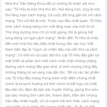
Nhà thơ Trần Đăng Khoa đã có những lời nhận xét như
sau: “Tố Hữu là một nhà thơ lớn. Nói đúng hơn, ông là nhà
thơ lãng mạn cách mạng. Cả cuộc đời ông gắn bó với cách
mạng. Thơ với đời là một. Trước sau đều nhất quán. Tố Hữu
nhìn cách mạng bằng con mắt lãng mạn của một thi sĩ.
Thơ ông dường như chỉ có một giọng. Đó là giọng hát
tưng bừng ca ngợi cách mạng”. Nhắc đến Tố Hữu là nhắc
đến một nhà thơ tiêu biểu nhất trong nền văn học Việt
Nam hiện đại, là “ngọn cờ chiến đấu của nền thơ ca cách
mạng”. Có thể nói cả cuộc đời thơ của Tố Hữu đều gắn bó
mật thiết và phản ánh một cách chân thật những chặng
đường cách mạng đầy gian khổ, hi sinh nhưng cũng đầy
những thắng lợi vẻ vang của dân tộc. Tất cả các tác phẩm
của Tố Hữu đều mang trong mình một điểm chung nhất
chính là khuynh hướng trữ tình chính trị kết hợp với chất
liệu dân tộc đậm đà bản sắc truyền thống, giọng thơ luôn
dạt dào những tình cảm lớn, thanh đạm, trầm ấm nhưng
tràn đầy nhiệt huyết, cổ vũ mạnh mẽ tinh thần cách mạng
của chiến sĩ và nhân dân trong chiến đấu. Từ ấy và Việt