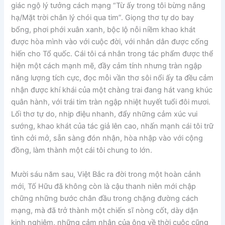
giác ngộ lý tưởng cách mạng “Từ ấy trong tôi bừng nắng
hạ/Mặt trời chân lý chói qua tim”. Giọng thơ tự do bay
bổng, phơi phới xuân xanh, bộc lộ nỗi niềm khao khát
được hòa mình vào với cuộc đời, với nhân dân được cống
hiến cho Tổ quốc. Cái tôi cá nhân trong tác phẩm được thể
hiện một cách mạnh mẽ, đầy cảm tính nhưng tràn ngập
năng lượng tích cực, đọc mỗi vần thơ sôi nổi ấy ta đều cảm
nhận được khí khái của một chàng trai đang hát vang khúc
quân hành, với trái tim tràn ngập nhiệt huyết tuổi đôi mươi.
Lối thơ tự do, nhịp điệu nhanh, đẩy những cảm xúc vui
sướng, khao khát của tác giả lên cao, nhấn mạnh cái tôi trữ
tình cởi mở, sẵn sàng đón nhận, hòa nhập vào với cộng
đồng, làm thành một cái tôi chung to lớn.
Mười sáu năm sau, Việt Bắc ra đời trong một hoàn cảnh
mới, Tố Hữu đã không còn là cậu thanh niên mới chập
chững những bước chân đầu trong chặng đường cách
mạng, mà đã trở thành một chiến sĩ nòng cốt, dày dặn
kinh nghiệm, những cảm nhận của ông về thời cuộc cũng