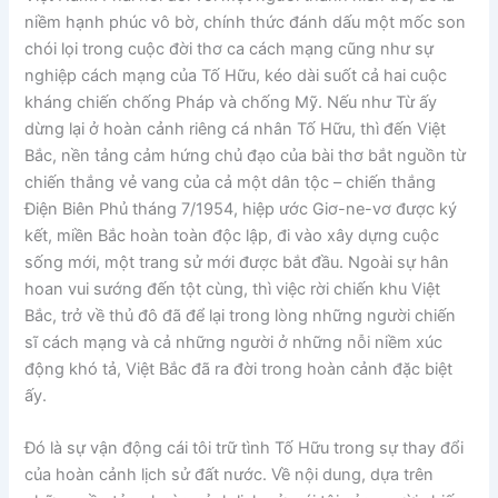
niềm hạnh phúc vô bờ, chính thức đánh dấu một mốc son
chói lọi trong cuộc đời thơ ca cách mạng cũng như sự
nghiệp cách mạng của Tố Hữu, kéo dài suốt cả hai cuộc
kháng chiến chống Pháp và chống Mỹ. Nếu như Từ ấy
dừng lại ở hoàn cảnh riêng cá nhân Tố Hữu, thì đến Việt
Bắc, nền tảng cảm hứng chủ đạo của bài thơ bắt nguồn từ
chiến thắng vẻ vang của cả một dân tộc – chiến thắng
Điện Biên Phủ tháng 7/1954, hiệp ước Giơ-ne-vơ được ký
kết, miền Bắc hoàn toàn độc lập, đi vào xây dựng cuộc
sống mới, một trang sử mới được bắt đầu. Ngoài sự hân
hoan vui sướng đến tột cùng, thì việc rời chiến khu Việt
Bắc, trở về thủ đô đã để lại trong lòng những người chiến
sĩ cách mạng và cả những người ở những nỗi niềm xúc
động khó tả, Việt Bắc đã ra đời trong hoàn cảnh đặc biệt
ấy.
Đó là sự vận động cái tôi trữ tình Tố Hữu trong sự thay đổi
của hoàn cảnh lịch sử đất nước. Về nội dung, dựa trên