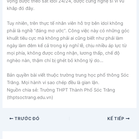
vọng được theo sát idol 24/24, được cùng nghệ sĩ vi vu
khắp đó đây.
Tuy nhiên, trên thực tế nhân viên hỗ trợ bên idol không
phải là nghề “đáng mơ ước”. Công việc này có những góc
khuất tiêu cực mà không phải ai cũng biết như phải làm
ngày làm đêm kể cả trong kỳ nghỉ lễ, chịu nhiều áp lực từ
mọi phía, không được công nhận, lương thấp, chế độ
nghèo nàn, thậm chí bị ghét bỏ không lý do…
Bản quyền bài viết thuộc trường trung học phổ thông Sóc
Trăng. Mọi hành vi sao chép đều là gian lận.
Nguồn chia sẻ: Trường THPT Thành Phố Sóc Trăng
(thptsoctrang.edu.vn)
TRƯỚC ĐÓ
KẾ TIẾP