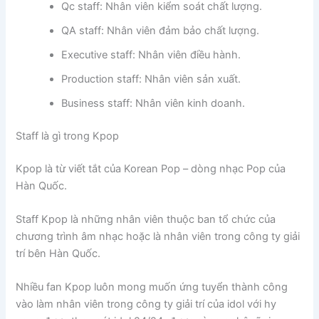
Qc staff: Nhân viên kiểm soát chất lượng.
QA staff: Nhân viên đảm bảo chất lượng.
Executive staff: Nhân viên điều hành.
Production staff: Nhân viên sản xuất.
Business staff: Nhân viên kinh doanh.
Staff là gì trong Kpop
Kpop là từ viết tắt của Korean Pop – dòng nhạc Pop của
Hàn Quốc.
Staff Kpop là những nhân viên thuộc ban tổ chức của
chương trình âm nhạc hoặc là nhân viên trong công ty giải
trí bên Hàn Quốc.
Nhiều fan Kpop luôn mong muốn ứng tuyển thành công
vào làm nhân viên trong công ty giải trí của idol với hy