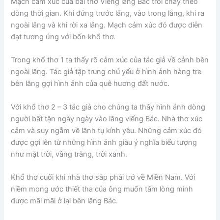
Mạch cảm xúc của bài thơ Viếng lăng Bác trôi chảy theo
dòng thời gian. Khi đứng trước lăng, vào trong lăng, khi ra
ngoài lăng và khi rời xa lăng. Mạch cảm xúc đó được diễn
đạt
tương
ứng với bốn khổ thơ.
Trong khổ thơ 1 ta thấy rõ cảm xúc của tác giả về cảnh bên
ngoài lăng. Tác giả tập trung chủ yếu ở hình ảnh hàng tre
bên lăng gợi hình ảnh của quê hương đất nước.
Với khổ thơ 2 – 3 tác giả cho chúng ta thấy hình ảnh dòng
người bất tận ngày ngày vào lăng viếng Bác. Nhà thơ xúc
cảm và suy ngẫm về lãnh tụ kính yêu. Những cảm xúc đó
được gợi lên từ những hình ảnh giàu ý nghĩa biểu tượng
như mặt trời, vầng trăng, trời xanh.
Khổ thơ cuối khi nhà thơ sắp phải trở về Miền Nam. Với
niềm mong ước thiết tha của ông muốn tấm lòng mình
được mãi mãi ở lại bên lăng Bác.