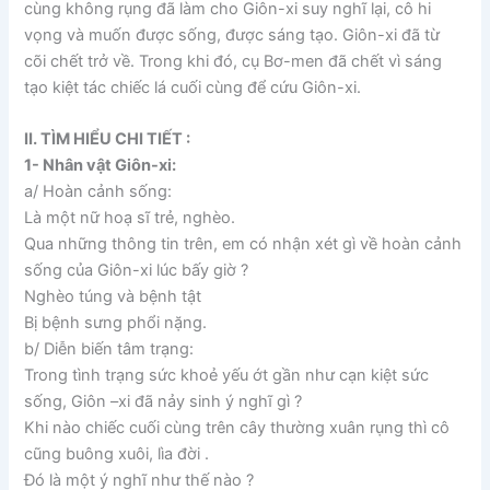
cùng không rụng đã làm cho Giôn-xi suy nghĩ lại, cô hi
vọng và muốn được sống, được sáng tạo. Giôn-xi đã từ
cõi chết trở về. Trong khi đó, cụ Bơ-men đã chết vì sáng
tạo kiệt tác chiếc lá cuối cùng để cứu Giôn-xi.
II. TÌM HIỂU CHI TIẾT :
1- Nhân vật Giôn-xi:
a/ Hoàn cảnh sống:
Là một nữ hoạ sĩ trẻ, nghèo.
Qua những thông tin trên, em có nhận xét gì về hoàn cảnh
sống của Giôn-xi lúc bấy giờ ?
Nghèo túng và bệnh tật
Bị bệnh sưng phổi nặng.
b/ Diễn biến tâm trạng:
Trong tình trạng sức khoẻ yếu ớt gần như cạn kiệt sức
sống, Giôn –xi đã nảy sinh ý nghĩ gì ?
Khi nào chiếc cuối cùng trên cây thường xuân rụng thì cô
cũng buông xuôi, lìa đời .
Đó là một ý nghĩ như thế nào ?