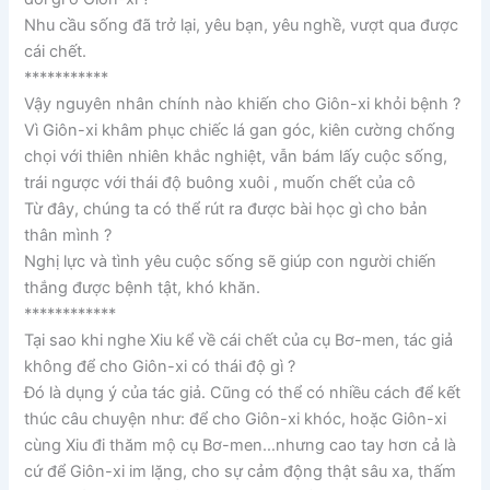
Nhu cầu sống đã trở lại, yêu bạn, yêu nghề, vượt qua được
cái chết.
***********
Vậy nguyên nhân chính nào khiến cho Giôn-xi khỏi bệnh ?
Vì Giôn-xi khâm phục chiếc lá gan góc, kiên cường chống
chọi với thiên nhiên khắc nghiệt, vẫn bám lấy cuộc sống,
trái ngược với thái độ buông xuôi , muốn chết của cô
Từ đây, chúng ta có thể rút ra được bài học gì cho bản
thân mình ?
Nghị lực và tình yêu cuộc sống sẽ giúp con người chiến
thắng được bệnh tật, khó khăn.
************
Tại sao khi nghe Xiu kể về cái chết của cụ Bơ-men, tác giả
không để cho Giôn-xi có thái độ gì ?
Đó là dụng ý của tác giả. Cũng có thể có nhiều cách để kết
thúc câu chuyện như: để cho Giôn-xi khóc, hoặc Giôn-xi
cùng Xiu đi thăm mộ cụ Bơ-men…nhưng cao tay hơn cả là
cứ để Giôn-xi im lặng, cho sự cảm động thật sâu xa, thấm