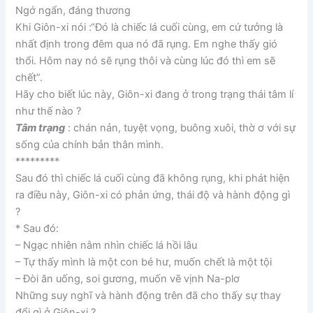
Ngớ ngẩn, đáng thương
Khi Giôn-xi nói :“Đó là chiếc lá cuối cùng, em cứ tưởng là
nhất định trong đêm qua nó đã rụng. Em nghe thấy gió
thổi. Hôm nay nó sẽ rụng thôi và cùng lúc đó thì em sẽ
chết”.
Hãy cho biết lúc này, Giôn-xi đang ở trong trạng thái tâm lí
như thế nào ?
Tâm trạng
: chán nản, tuyệt vọng, buông xuôi, thờ ơ với sự
sống của chính bản thân mình.
*********
Sau đó thì chiếc lá cuối cùng đã không rụng, khi phát hiện
ra điều này, Giôn-xi có phản ứng, thái độ và hành động gì
?
* Sau đó:
– Ngạc nhiên nằm nhìn chiếc lá hồi lâu
– Tự thấy mình là một con bé hư, muốn chết là một tội
– Đòi ăn uống, soi gương, muốn vẽ vịnh Na-plơ
Những suy nghĩ và hành động trên đã cho thấy sự thay
đổi gì ở Giôn-xi ?