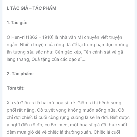
I. TÁC GIẢ – TÁC PHẨM
1. Tác giả:
O Hen-ri (1862 – 1910) là nhà văn Mĩ chuyên viết truyện
ngắn. Nhiều truyện của ông đã để lại trong bạn đọc những
ấn tượng sâu sắc như: Căn gác xép, Tên cảnh sát và gã
lang thang, Quà tặng của các đạo sĩ,…
2. Tác phẩm:
Tóm tắt:
Xiu và Giôn-xi là hai nữ hoạ sĩ trẻ. Giôn-xi bị bệnh sưng
phổi rất nặng. Cô tuyệt vọng không muốn sống nữa. Cô
chỉ đợi chiếc lá cuối cùng rụng xuống là sẽ lìa đời. Biết được
ý nghĩ điên rồ đó, cụ Bơ-men, một hoạ sĩ già đã thức suốt
đêm mưa gió để vẽ chiếc lá thường xuân. Chiếc lá cuối