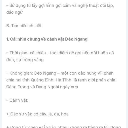
– Sử dụng từ láy gợi hình gợi cảm và nghệ thuật đối lập,
đảo ngữ
B. Tìm hiểu chi tiết
1. Cái nhìn chung về cảnh vật Đèo Ngang
– Thời gian: xế chiều – thời điểm dễ gợi nên nỗi buồn cô
đơn, sự trống vắng
– Không gian: Đèo Ngang – một con đèo hùng vĩ, phân
chia hai tỉnh Quảng Bình, Hà Tĩnh, là ranh giới phân chia
Đàng Trong và Đàng Ngoài ngày xưa
– Cảnh vật:
+ Các sự vật: cỏ cây, lá, đá, hoa
+ Động từ: chen – lẫn vào nhau, không ra hàng ra lối, động