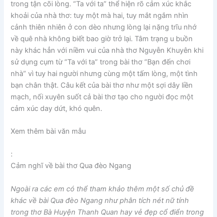
trong tận cõi lòng. “Ta với ta” thể hiện rõ cảm xúc khắc
khoải của nhà thơ: tuy một mà hai, tuy mắt ngắm nhìn
cảnh thiên nhiên ở con dèo nhưng lòng lại nặng trĩu nhớ
về quê nhà không biết bao giờ trở lại. Tâm trạng u buồn
này khác hẳn với niềm vui của nhà thơ Nguyễn Khuyên khi
sử dụng cụm từ “Ta với ta” trong bài thơ “Bạn đến chơi
nhà” vì tuy hai người nhưng cùng một tấm lòng, một tình
bạn chân thật. Câu kết của bài thơ như một sợi dây liền
mạch, nối xuyên suốt cả bài thơ tạo cho người đọc một
cảm xúc day dứt, khó quên.
Xem thêm bài văn mẫu
:
Cảm nghĩ về bài thơ Qua đèo Ngang
Ngoài ra các em có thể tham khảo thêm một số chủ đề
khác về bài Qua đèo Ngang như phân tích nét nữ tính
trong thơ Bà Huyện Thanh Quan hay vẻ đẹp cổ điển trong